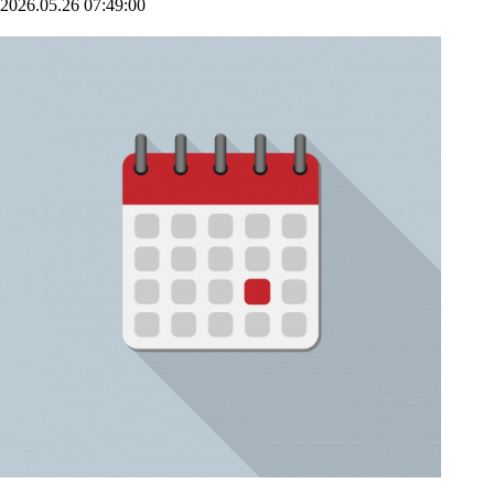
[인포스탁데일리=윤서연 기자]▶마감체크■ 코스피지수코스피
지수는 8.29% 하락한 7484.41에 마감했다.지난 주말 뉴욕증시가
Fed 금리 인상 우려 및 반도체주 폭락 등에 급락, 유럽 주요국 증
시는 혼조 마감했다. 이날 코스피지수는 시가를 고점으로
8048.09로 약세 출발했다. 장 초반 폭락세를 보이며 7442.73에서
장중 저점을 기록했다. 이후 오전중 7846선까지 낙폭을 줄이기도
했으나 오후 들어 시간이 갈수록 재차 낙폭을 키웠고 결국
7484.41에서 거래를 마감했다.미국 고용지표 호조 속 Fed 금리 인
상 우려가 부각됐