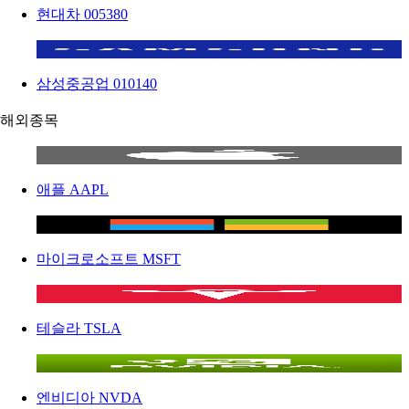
현대차
005380
삼성중공업
010140
해외종목
애플
AAPL
마이크로소프트
MSFT
테슬라
TSLA
엔비디아
NVDA