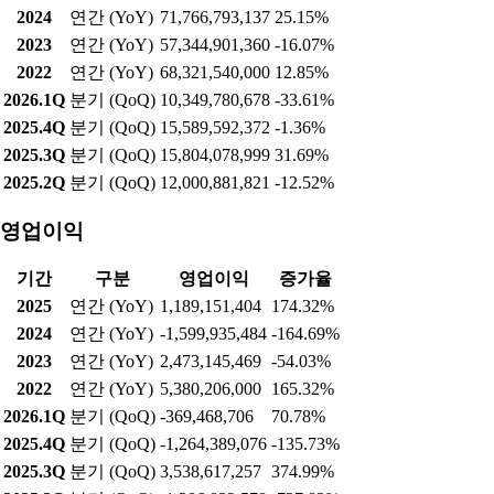
[인포스탁데일리=윤서연 기자]▶마감체크■ 코스피지수코스피
지수는 4.32% 상승한 7822.24에 마감했다.지난 주말 뉴욕증시가
고용 호조 및 반도체주 강세 등에 상승했고, 유럽 주요국 증시는
미-이란 긴장 지속 속 일제히 하락했다. 이날 코스피지수는
7775.31로 급등 출발했다. 장초반 7800선 부근에서 급등 흐름을
이어가던 지수는 상승폭을 더욱 확대해 7870선 위로 올라서기도
했다. 오전 중 일부 상승폭을 반납해 7713.49에서 저점을 형성한
지수는 재차 상승폭을 키워 7850선 부근에서 등락을 보였다. 오
후 들어 7800
[0511개장체크] 美 증시, 고용지표 호조 속 반도체 관
련주 강세… S&P500·나스닥 사상 최고치
2026.05.11 07:48:26