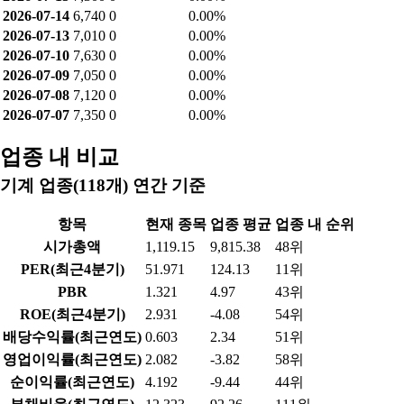
공매도 거래량
날짜
종가
공매도량
공매도비중
2026-08-07
8,030
1,238
2.51%
2026-08-06
8,290
1,964
3.35%
2026-08-05
8,470
59
0.05%
2026-08-04
8,050
263
0.24%
2026-08-03
7,760
8,224
7.86%
2026-07-31
7,290
3,023
3.93%
2026-07-30
6,490
6,504
7.73%
2026-07-29
6,370
14,377
8.51%
2026-07-28
6,750
1,084
2.57%
2026-07-27
7,330
2,396
4.93%
2026-07-24
7,100
1,498
2.47%
2026-07-23
7,840
2,799
1.89%
2026-07-22
7,400
3,432
0.91%
2026-07-21
6,960
2,415
0.68%
2026-07-20
6,360
777
1.90%
2026-07-16
6,840
3,352
8.48%
2026-07-15
7,300
968
2.09%