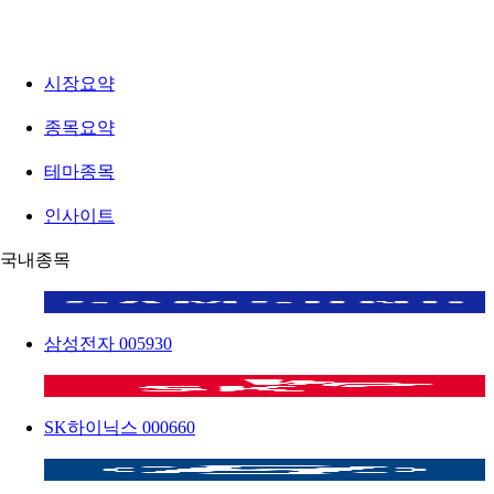
시장요약
종목요약
테마종목
인사이트
국내종목
삼성전자
005930
SK하이닉스
000660