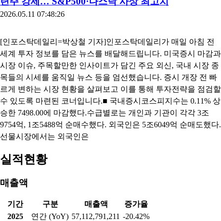
[투자판단 관련 주요경영사항] 현대건설, 삼성물산 [감자] 에코볼
트 [분할합병] 애니플러스 [주주총회] 경남제약, 인스코비, ...
[0511마감체크] 코스피, 삼전닉스 급등에 7800선 돌
파... 팔천피 가시권
2026.05.11 17:15:37