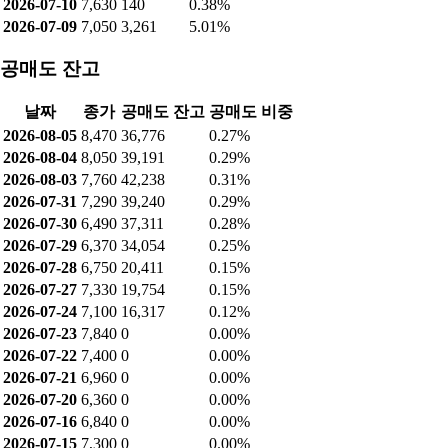
2026-07-10
-18,121
-
18,121
2026-07-09
-5,738
-
5,738
자산 비율
자산총계
부채비율
자본비율
95,354,422,674
13.04%
86.96%
매출 구성
구성 요소
비율
건설장비.로봇.방산용 기어박스
57.6%
제철설비.산업용 기어박스
42.4%
공매도 현황
최근 공매도 거래량: 1,238 (2.51%)
최근 공매도 잔고: 36,776 (0.27%)