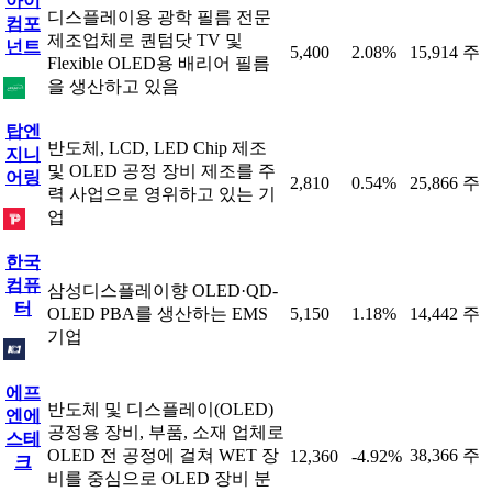
아이
디스플레이용 광학 필름 전문
컴포
제조업체로 퀀텀닷 TV 및
넌트
5,400
2.08%
15,914 주
Flexible OLED용 배리어 필름
을 생산하고 있음
탑엔
반도체, LCD, LED Chip 제조
지니
및 OLED 공정 장비 제조를 주
어링
2,810
0.54%
25,866 주
력 사업으로 영위하고 있는 기
업
한국
컴퓨
삼성디스플레이향 OLED·QD-
터
OLED PBA를 생산하는 EMS
5,150
1.18%
14,442 주
기업
에프
반도체 및 디스플레이(OLED)
엔에
공정용 장비, 부품, 소재 업체로
스테
OLED 전 공정에 걸쳐 WET 장
38,366 주
12,360
-4.92%
크
비를 중심으로 OLED 장비 분