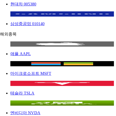
현대차
005380
삼성중공업
010140
해외종목
애플
AAPL
마이크로소프트
MSFT
테슬라
TSLA
엔비디아
NVDA