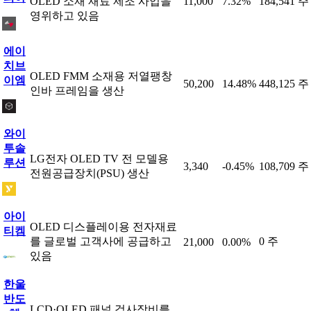
OLED 소재 재료 제조 사업을
11,000
7.32%
184,541 주
영위하고 있음
에이
치브
OLED FMM 소재용 저열팽창
이엠
50,200
14.48%
448,125 주
인바 프레임을 생산
와이
투솔
LG전자 OLED TV 전 모델용
루션
3,340
-0.45%
108,709 주
전원공급장치(PSU) 생산
아이
OLED 디스플레이용 전자재료
티켐
를 글로벌 고객사에 공급하고
0 주
21,000
0.00%
있음
한울
반도
LCD·OLED 패널 검사장비를