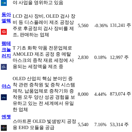
야 사업을 영위하고 있음
동아
LCD 검사 장비, OLED 검사 장
엘텍
비 등 디스플레이 제조 공정상
131,241 주
5,560
-0.36%
주로 후공정의 검사 장비를 제
조, 판매하는 업체
램테
T 기초 화학 약품 전문업체로
크놀
AMOLED 제조 공정 중 메탈
러지
2,830
0.18%
12,997 주
마스크의 증착 재료 세정에 사
용되는 세정액을 제조 중
OLED 산업의 핵심 분야인 증
착 관련 증착원 및 증착 시스템
야스
제작, 납품업체로 증착기와 증
873,074 주
8,000
4.44%
착원 모두 양산 성공 경험을 보
유하고 있는 전 세계에서 유일
한 업체
엔젯
스마트폰 OLED 빛샘방지 공정
5,540
7.16%
53,314 주
용 EHD 모듈을 공급