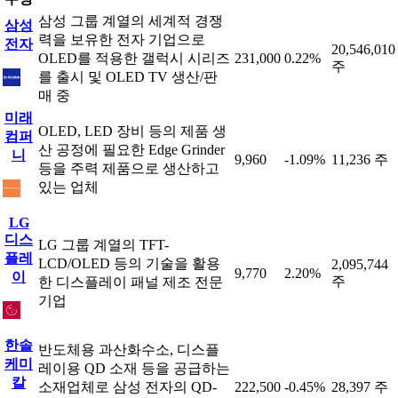
삼성 그룹 계열의 세계적 경쟁
삼성
력을 보유한 전자 기업으로
전자
20,546,010
OLED를 적용한 갤럭시 시리즈
231,000
0.22%
주
를 출시 및 OLED TV 생산/판
매 중
미래
OLED, LED 장비 등의 제품 생
컴퍼
산 공정에 필요한 Edge Grinder
니
9,960
-1.09%
11,236 주
등을 주력 제품으로 생산하고
있는 업체
LG
디스
LG 그룹 계열의 TFT-
플레
LCD/OLED 등의 기술을 활용
2,095,744
9,770
2.20%
이
주
한 디스플레이 패널 제조 전문
기업
한솔
반도체용 과산화수소, 디스플
케미
레이용 QD 소재 등을 공급하는
칼
소재업체로 삼성 전자의 QD-
222,500
-0.45%
28,397 주