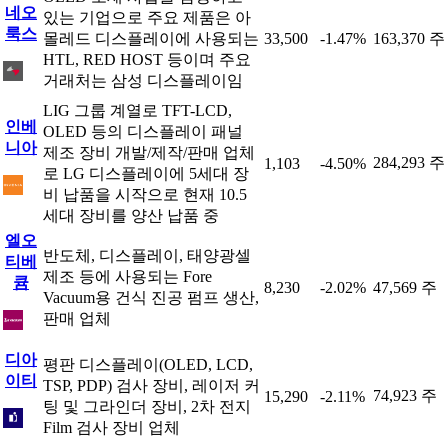
네오
있는 기업으로 주요 제품은 아
룩스
몰레드 디스플레이에 사용되는
33,500
-1.47%
163,370 주
HTL, RED HOST 등이며 주요
거래처는 삼성 디스플레이임
LIG 그룹 계열로 TFT-LCD,
인베
OLED 등의 디스플레이 패널
니아
제조 장비 개발/제작/판매 업체
284,293 주
1,103
-4.50%
로 LG 디스플레이에 5세대 장
비 납품을 시작으로 현재 10.5
세대 장비를 양산 납품 중
엘오
반도체, 디스플레이, 태양광셀
티베
제조 등에 사용되는 Fore
큠
8,230
-2.02%
47,569 주
Vacuum용 건식 진공 펌프 생산,
판매 업체
디아
평판 디스플레이(OLED, LCD,
이티
TSP, PDP) 검사 장비, 레이저 커
74,923 주
15,290
-2.11%
팅 및 그라인더 장비, 2차 전지
Film 검사 장비 업체