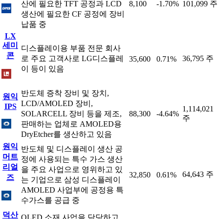
산에 필요한 TFT 공정과 LCD
8,100
-1.70%
101,099 주
생산에 필요한 CF 공정에 장비
납품 중
LX
세미
디스플레이용 부품 전문 회사
콘
로 주요 고객사로 LG디스플레
36,795 주
35,600
0.71%
이 등이 있음
반도체 증착 장비 및 장치,
원익
LCD/AMOLED 장비,
IPS
1,114,021
SOLARCELL 장비 등을 제조,
88,300
-4.64%
주
판매하는 업체로 AMOLED용
DryEtcher를 생산하고 있음
원익
반도체 및 디스플레이 생산 공
머트
정에 사용되는 특수 가스 생산
리얼
을 주요 사업으로 영위하고 있
64,643 주
32,850
0.61%
즈
는 기업으로 삼성 디스플레이
AMOLED 사업부에 공정용 특
수가스를 공급 중
덕산
OLED 소재 사업을 담당하고