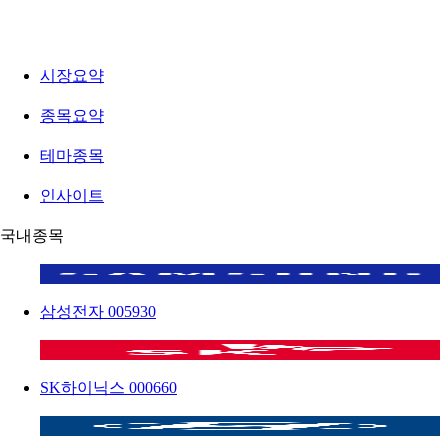
시장요약
종목요약
테마종목
인사이트
국내종목
삼성전자
005930
SK하이닉스
000660