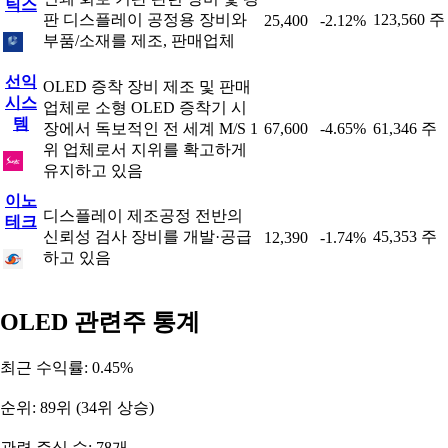
틱스
판 디스플레이 공정용 장비와
123,560 주
25,400
-2.12%
부품/소재를 제조, 판매업체
선익
OLED 증착 장비 제조 및 판매
시스
업체로 소형 OLED 증착기 시
템
장에서 독보적인 전 세계 M/S 1
67,600
-4.65%
61,346 주
위 업체로서 지위를 확고하게
유지하고 있음
이노
디스플레이 제조공정 전반의
테크
신뢰성 검사 장비를 개발·공급
45,353 주
12,390
-1.74%
하고 있음
OLED 관련주 통계
최근 수익률: 0.45%
순위: 89위 (34위 상승)
관련 주식 수: 78개