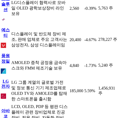
LG디스플레이 협력사로 모바
솔루
일 OLED 광학보상장비 라인
5,763 주
2,560
-0.39%
션
보유
예스
디스플레이 및 반도체 장비 제
티
조, 판매 업체로 주요 고객사는
278,227 주
20,400
-4.67%
삼성전자, 삼성 디스플레이임
풍원
정밀
AMOLED 증착 공정용 금속마
5,240 주
4,840
-1.73%
스크와 FMM 제조기술 보유
LG
LG 그룹 계열의 글로벌 가전
전자
및 정보 통신 기기 제조업체로
1,456,931
185,000
5.59%
주
OLED TV와 AMOLED를 탑재
한 스마트폰을 출시함
LCD, OLED, PDP 등 평판 디스
아바
플레이 관련 장비업체로 진공
코
장비, 전용 장비, 자동화 장비