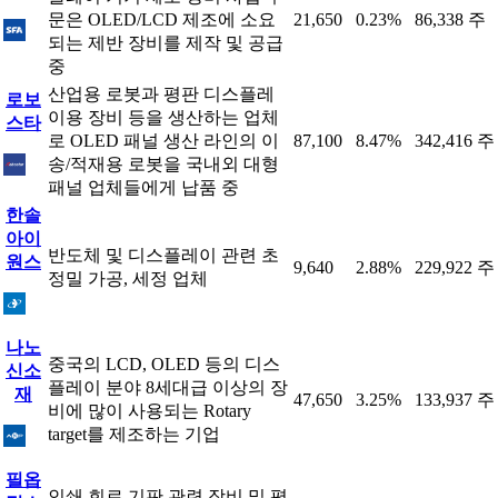
문은 OLED/LCD 제조에 소요
21,650
0.23%
86,338 주
되는 제반 장비를 제작 및 공급
중
산업용 로봇과 평판 디스플레
로보
이용 장비 등을 생산하는 업체
스타
로 OLED 패널 생산 라인의 이
87,100
8.47%
342,416 주
송/적재용 로봇을 국내외 대형
패널 업체들에게 납품 중
한솔
아이
반도체 및 디스플레이 관련 초
원스
9,640
2.88%
229,922 주
정밀 가공, 세정 업체
나노
중국의 LCD, OLED 등의 디스
신소
플레이 분야 8세대급 이상의 장
재
47,650
3.25%
133,937 주
비에 많이 사용되는 Rotary
target를 제조하는 기업
필옵
인쇄 회로 기판 관련 장비 및 평