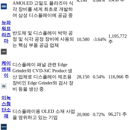
4,190
0.84%
AMOLED 고밀도 플라즈마 식
각 장비를 세계 최초로 개발하
여 삼성 디스플레이에 공급 중
뉴파
워프
반도체 및 디스플레이 박막 공
라즈
1,195,772
정 및 식각 공정 장비에 사용되
10,580
-3.64%
마
주
는 핵심 부품 공급 업체
케이
디스플레이 패널 관련 Edge
엔제
Grinder와 CVD-SiC Product 생
이
산 업체로 디스플레이 제조용
28,150
0.54%
116,966 주
장비인 Edge Grinder와 검사 장
비 등을 생산 중
이녹
스첨
단소
디스플레이용 OLED 소재 사업
96,271 주
20,900
0.72%
재
을 영위하고 있는 기업