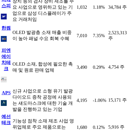
장치 등의 검사 장비 제조를 주
스피
요 사업으로 영위하고 있는 기
1,032
1.18%
34,784 주
업으로 삼성 디스플레이가 주
요 거래처임
한켐
OLED 발광층 소재 매출 비중
2,523,313
7,010
7.35%
주
이 높아 패널 수요 회복 수혜
피엔
에이
치테
OLED 소재, 합성에 필요한 촉
4,754 주
3,490
0.29%
크
매 및 원료 판매 업체
신규 사업으로 소형 유기 발광
APS
다이오드 증착 공정에 사용되
15,171 주
4,195
-1.06%
는 섀도마스크에 대한 기술 개
발을 진행하고 있는 기업
예선
기능성 점착 소재 제조 사업 영
테크
위업체로 주요 제품으로는
5,916 주
1,680
0.12%