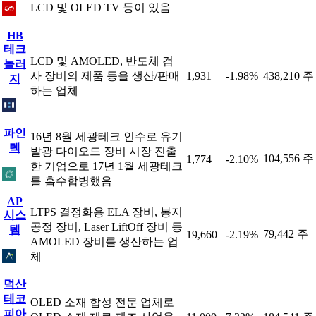
LCD 및 OLED TV 등이 있음
HB
테크
LCD 및 AMOLED, 반도체 검
놀러
사 장비의 제품 등을 생산/판매
1,931
-1.98%
438,210 주
지
하는 업체
파인
16년 8월 세광테크 인수로 유기
텍
발광 다이오드 장비 시장 진출
104,556 주
1,774
-2.10%
한 기업으로 17년 1월 세광테크
를 흡수합병했음
AP
LTPS 결정화용 ELA 장비, 봉지
시스
공정 장비, Laser LiftOff 장비 등
템
79,442 주
19,660
-2.19%
AMOLED 장비를 생산하는 업
체
덕산
테코
OLED 소재 합성 전문 업체로
피아