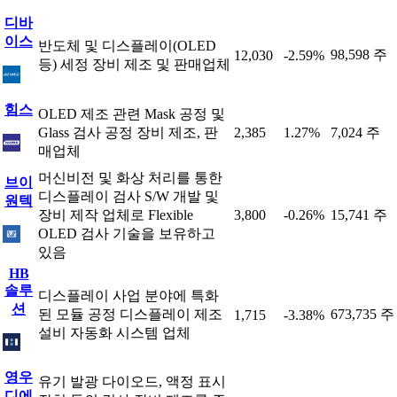
디바
이스
반도체 및 디스플레이(OLED
98,598 주
12,030
-2.59%
등) 세정 장비 제조 및 판매업체
힘스
OLED 제조 관련 Mask 공정 및
Glass 검사 공정 장비 제조, 판
2,385
1.27%
7,024 주
매업체
머신비전 및 화상 처리를 통한
브이
디스플레이 검사 S/W 개발 및
원텍
장비 제작 업체로 Flexible
3,800
-0.26%
15,741 주
OLED 검사 기술을 보유하고
있음
HB
솔루
디스플레이 사업 분야에 특화
션
된 모듈 공정 디스플레이 제조
673,735 주
1,715
-3.38%
설비 자동화 시스템 업체
영우
유기 발광 다이오드, 액정 표시
디에