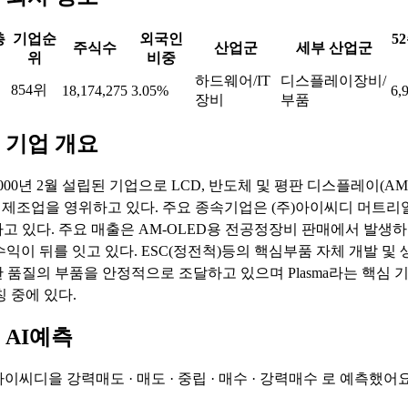
총
기업순
외국인
5
주식수
산업군
세부 산업군
위
비중
하드웨어/IT
디스플레이장비/
854위
18,174,275
3.05%
6,
장비
부품
 기업 개요
00년 2월 설립된 기업으로 LCD, 반도체 및 평판 디스플레이(AM-O
비 제조업을 영위하고 있다. 주요 종속기업은 (주)아이씨디 머트리얼
고 있다. 주요 매출은 AM-OLED용 전공정장비 판매에서 발생
용역수익이 뒤를 잇고 있다. ESC(정전척)등의 핵심부품 자체 개발 및
 품질의 부품을 안정적으로 조달하고 있으며 Plasma라는 핵심 
 중에 있다.
 AI예측
 아이씨디을
강력매도 · 매도 · 중립 · 매수 · 강력매수
로 예측했어요