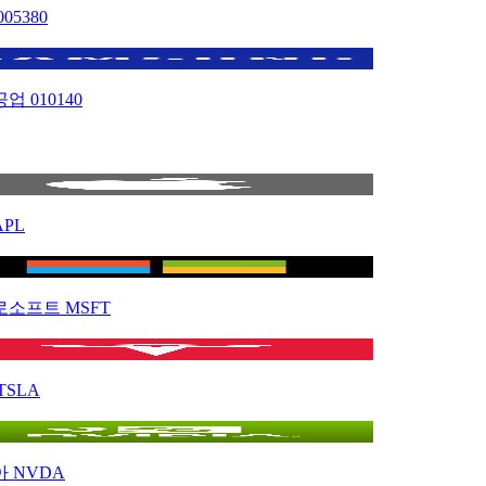
005380
공업
010140
APL
로소프트
MSFT
TSLA
아
NVDA