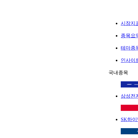
시장지
종목요
테마종
인사이
국내종목
삼성전
SK하