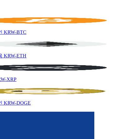
인
KRW-BTC
움
KRW-ETH
RW-XRP
인
KRW-DOGE