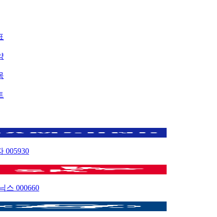
표
약
목
트
자
005930
이닉스
000660