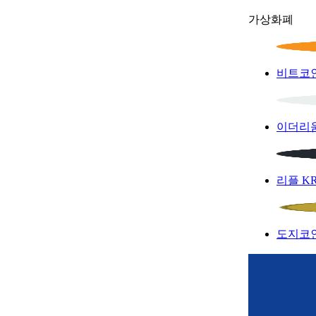
가상화폐
비트코
이더리
리플
K
도지코