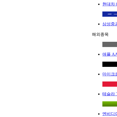
현대차
삼성중
해외종목
애플
A
마이크
테슬라
엔비디