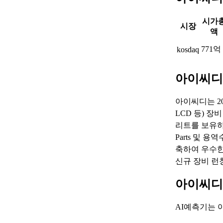
시가
시장
액
771억
kosdaq
아이씨디
아이씨디는 20
LCD 등) 장
리트를 보유하
Parts 및 
축하여 우수한
신규 장비 런칭
아이씨디
AI예측기는