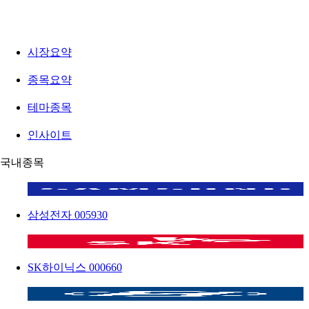
시장요약
종목요약
테마종목
인사이트
국내종목
삼성전자
005930
SK하이닉스
000660