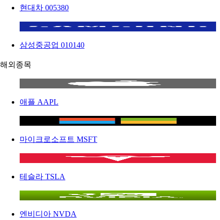
현대차
005380
삼성중공업
010140
해외종목
애플
AAPL
마이크로소프트
MSFT
테슬라
TSLA
엔비디아
NVDA