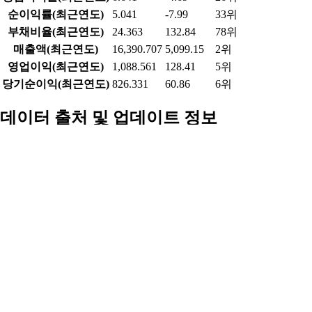
업종 내 비교
디스플레이장비/부품 업종(90개) 연간 기준
항목
현재 종목
업종 평균
업종 내 순위
시가총액
5,749.43
1,856.05
5위
PER(최근4분기)
11.856
-1.14
19위
PBR
0.511
1.25
57위
ROE(최근4분기)
7.494
-7.25
25위
배당수익률(최근연도)
6.789
2.63
1위
영업이익률(최근연도)
6.641
-4.69
26위
순이익률(최근연도)
5.041
-7.99
33위
부채비율(최근연도)
24.363
132.84
78위
매출액(최근연도)
16,390.707
5,099.15
2위
영업이익(최근연도)
1,088.561
128.41
5위
당기순이익(최근연도)
826.331
60.86
6위
데이터 출처 및 업데이트 정보