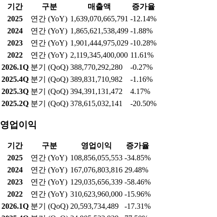
IBK투자증권이다.■ 美 6월 신규주택매매 - 美 상무부가 미국의 6
월 신규주택매매(New Home Sales)를 발표한다. (한국시간 24일
오후 11시)■ 이재명 대통령, 美·남미·독 방문 - 이재명 대통령이 7
월 24일부터 8월 3일까지 미국 샌프란시스코와 브라질·칠레·아
르헨티나, 독일을 차례로 방문할 예정이다. 24일부터 25일까지는
샌프란
실적현황
매출액
기간
구분
매출액
증가율
2025
연간 (YoY)
1,639,070,665,791
-12.14%
2024
연간 (YoY)
1,865,621,538,499
-1.88%
2023
연간 (YoY)
1,901,444,975,029
-10.28%
2022
연간 (YoY)
2,119,345,400,000
11.61%
2026.1Q
분기 (QoQ)
388,770,292,280
-0.27%
2025.4Q
분기 (QoQ)
389,831,710,982
-1.16%
2025.3Q
분기 (QoQ)
394,391,131,472
4.17%