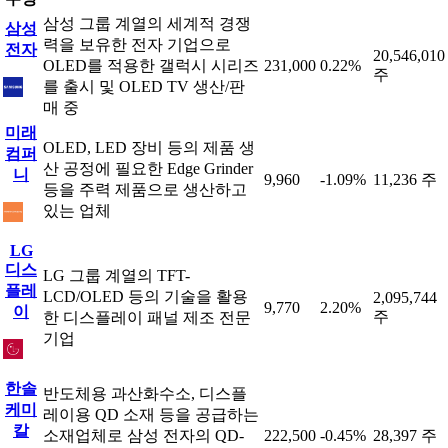
삼성 그룹 계열의 세계적 경쟁
삼성
력을 보유한 전자 기업으로
전자
20,546,010
OLED를 적용한 갤럭시 시리즈
231,000
0.22%
주
를 출시 및 OLED TV 생산/판
매 중
미래
OLED, LED 장비 등의 제품 생
컴퍼
산 공정에 필요한 Edge Grinder
니
9,960
-1.09%
11,236 주
등을 주력 제품으로 생산하고
있는 업체
LG
디스
LG 그룹 계열의 TFT-
플레
LCD/OLED 등의 기술을 활용
2,095,744
9,770
2.20%
이
주
한 디스플레이 패널 제조 전문
기업
한솔
반도체용 과산화수소, 디스플
케미
레이용 QD 소재 등을 공급하는
칼
소재업체로 삼성 전자의 QD-
222,500
-0.45%
28,397 주