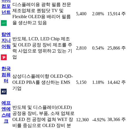
아이
디스플레이용 광학 필름 전문
컴포
제조업체로 퀀텀닷 TV 및
넌트
5,400
2.08%
15,914 주
Flexible OLED용 배리어 필름
을 생산하고 있음
탑엔
반도체, LCD, LED Chip 제조
지니
및 OLED 공정 장비 제조를 주
어링
2,810
0.54%
25,866 주
력 사업으로 영위하고 있는 기
업
한국
컴퓨
삼성디스플레이향 OLED·QD-
터
OLED PBA를 생산하는 EMS
5,150
1.18%
14,442 주
기업
에프
반도체 및 디스플레이(OLED)
엔에
공정용 장비, 부품, 소재 업체로
스테
OLED 전 공정에 걸쳐 WET 장
38,366 주
12,360
-4.92%
크
비를 중심으로 OLED 장비 분