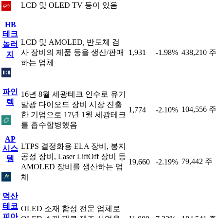
LCD 및 OLED TV 등이 있음
HB
테크
LCD 및 AMOLED, 반도체 검
놀러
사 장비의 제품 등을 생산/판매
1,931
-1.98%
438,210 주
지
하는 업체
파인
16년 8월 세광테크 인수로 유기
텍
발광 다이오드 장비 시장 진출
104,556 주
1,774
-2.10%
한 기업으로 17년 1월 세광테크
를 흡수합병했음
AP
LTPS 결정화용 ELA 장비, 봉지
시스
공정 장비, Laser LiftOff 장비 등
템
79,442 주
19,660
-2.19%
AMOLED 장비를 생산하는 업
체
덕산
테코
OLED 소재 합성 전문 업체로
피아