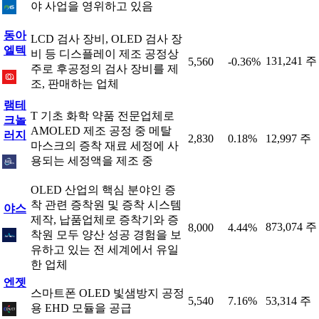
야 사업을 영위하고 있음
동아
LCD 검사 장비, OLED 검사 장
엘텍
비 등 디스플레이 제조 공정상
131,241 주
5,560
-0.36%
주로 후공정의 검사 장비를 제
조, 판매하는 업체
램테
T 기초 화학 약품 전문업체로
크놀
AMOLED 제조 공정 중 메탈
러지
2,830
0.18%
12,997 주
마스크의 증착 재료 세정에 사
용되는 세정액을 제조 중
OLED 산업의 핵심 분야인 증
착 관련 증착원 및 증착 시스템
야스
제작, 납품업체로 증착기와 증
873,074 주
8,000
4.44%
착원 모두 양산 성공 경험을 보
유하고 있는 전 세계에서 유일
한 업체
엔젯
스마트폰 OLED 빛샘방지 공정
5,540
7.16%
53,314 주
용 EHD 모듈을 공급