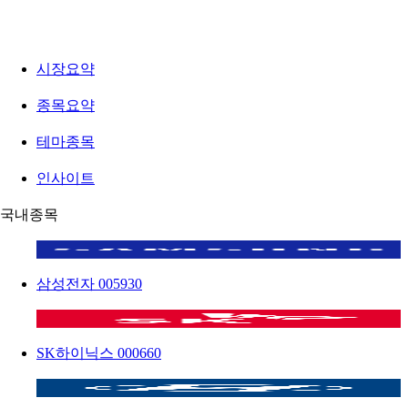
시장요약
종목요약
테마종목
인사이트
국내종목
삼성전자
005930
SK하이닉스
000660