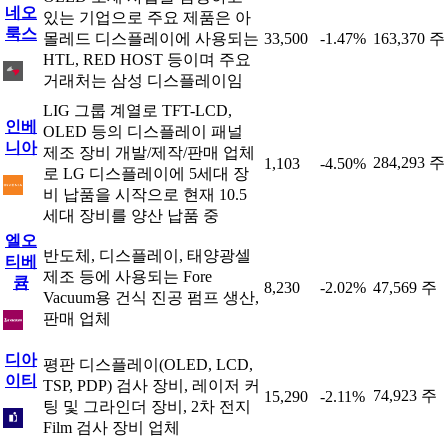
네오
있는 기업으로 주요 제품은 아
룩스
몰레드 디스플레이에 사용되는
33,500
-1.47%
163,370 주
HTL, RED HOST 등이며 주요
거래처는 삼성 디스플레이임
LIG 그룹 계열로 TFT-LCD,
인베
OLED 등의 디스플레이 패널
니아
제조 장비 개발/제작/판매 업체
284,293 주
1,103
-4.50%
로 LG 디스플레이에 5세대 장
비 납품을 시작으로 현재 10.5
세대 장비를 양산 납품 중
엘오
반도체, 디스플레이, 태양광셀
티베
제조 등에 사용되는 Fore
큠
8,230
-2.02%
47,569 주
Vacuum용 건식 진공 펌프 생산,
판매 업체
디아
평판 디스플레이(OLED, LCD,
이티
TSP, PDP) 검사 장비, 레이저 커
74,923 주
15,290
-2.11%
팅 및 그라인더 장비, 2차 전지
Film 검사 장비 업체