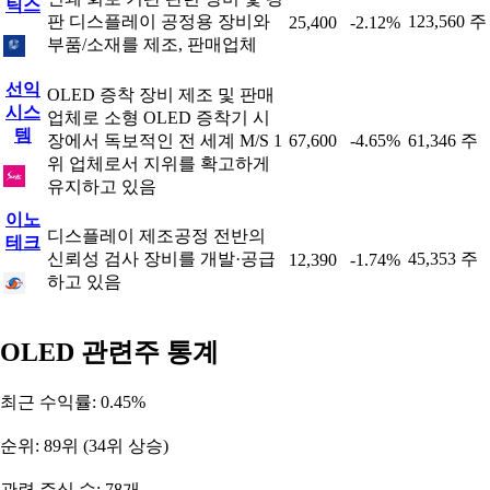
틱스
판 디스플레이 공정용 장비와
123,560 주
25,400
-2.12%
부품/소재를 제조, 판매업체
선익
OLED 증착 장비 제조 및 판매
시스
업체로 소형 OLED 증착기 시
템
장에서 독보적인 전 세계 M/S 1
67,600
-4.65%
61,346 주
위 업체로서 지위를 확고하게
유지하고 있음
이노
디스플레이 제조공정 전반의
테크
신뢰성 검사 장비를 개발·공급
45,353 주
12,390
-1.74%
하고 있음
OLED 관련주 통계
최근 수익률: 0.45%
순위: 89위 (34위 상승)
관련 주식 수: 78개