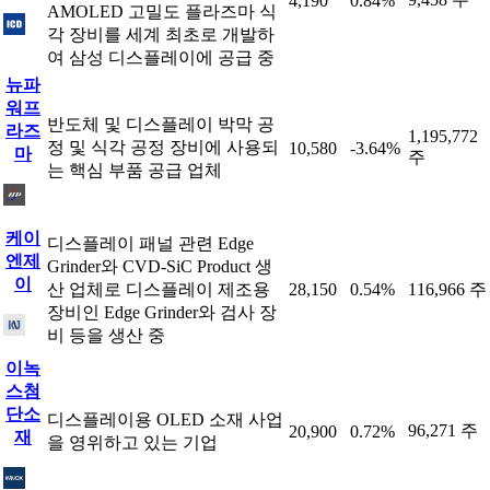
4,190
0.84%
AMOLED 고밀도 플라즈마 식
각 장비를 세계 최초로 개발하
여 삼성 디스플레이에 공급 중
뉴파
워프
반도체 및 디스플레이 박막 공
라즈
1,195,772
정 및 식각 공정 장비에 사용되
10,580
-3.64%
마
주
는 핵심 부품 공급 업체
케이
디스플레이 패널 관련 Edge
엔제
Grinder와 CVD-SiC Product 생
이
산 업체로 디스플레이 제조용
28,150
0.54%
116,966 주
장비인 Edge Grinder와 검사 장
비 등을 생산 중
이녹
스첨
단소
디스플레이용 OLED 소재 사업
96,271 주
20,900
0.72%
재
을 영위하고 있는 기업