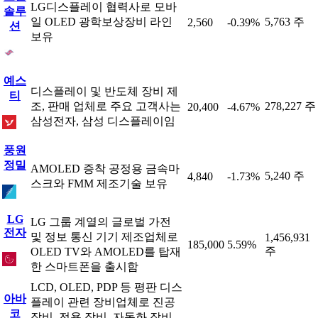
LG디스플레이 협력사로 모바
솔루
일 OLED 광학보상장비 라인
5,763 주
2,560
-0.39%
션
보유
예스
디스플레이 및 반도체 장비 제
티
조, 판매 업체로 주요 고객사는
278,227 주
20,400
-4.67%
삼성전자, 삼성 디스플레이임
풍원
정밀
AMOLED 증착 공정용 금속마
5,240 주
4,840
-1.73%
스크와 FMM 제조기술 보유
LG
LG 그룹 계열의 글로벌 가전
전자
및 정보 통신 기기 제조업체로
1,456,931
185,000
5.59%
주
OLED TV와 AMOLED를 탑재
한 스마트폰을 출시함
LCD, OLED, PDP 등 평판 디스
아바
플레이 관련 장비업체로 진공
코
장비, 전용 장비, 자동화 장비