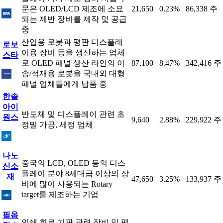
문은 OLED/LCD 제조에 소요
21,650
0.23%
86,338 주
되는 제반 장비를 제작 및 공급
중
산업용 로봇과 평판 디스플레
로보
이용 장비 등을 생산하는 업체
스타
로 OLED 패널 생산 라인의 이
87,100
8.47%
342,416 주
송/적재용 로봇을 국내외 대형
패널 업체들에게 납품 중
한솔
아이
반도체 및 디스플레이 관련 초
원스
9,640
2.88%
229,922 주
정밀 가공, 세정 업체
나노
중국의 LCD, OLED 등의 디스
신소
플레이 분야 8세대급 이상의 장
재
47,650
3.25%
133,937 주
비에 많이 사용되는 Rotary
target를 제조하는 기업
필옵
인쇄 회로 기판 관련 장비 및 평