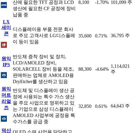
산에 필요한 TFT 공정과 LCD
8,100
-1.70%
101,099 주
생산에 필요한 CF 공정에 장비
납품 중
LX
세미
디스플레이용 부품 전문 회사
콘
로 주요 고객사로 LG디스플레
36,795 주
35,600
0.71%
이 등이 있음
반도체 증착 장비 및 장치,
원익
LCD/AMOLED 장비,
IPS
1,114,021
SOLARCELL 장비 등을 제조,
88,300
-4.64%
주
판매하는 업체로 AMOLED용
DryEtcher를 생산하고 있음
원익
반도체 및 디스플레이 생산 공
머트
정에 사용되는 특수 가스 생산
리얼
을 주요 사업으로 영위하고 있
64,643 주
32,850
0.61%
즈
는 기업으로 삼성 디스플레이
AMOLED 사업부에 공정용 특
수가스를 공급 중
덕산
OLED 소재 사업을 담당하고