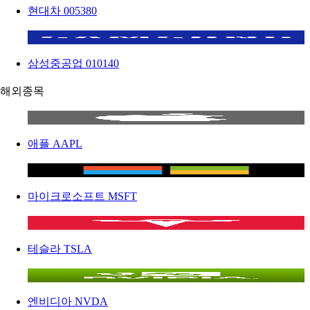
현대차
005380
삼성중공업
010140
해외종목
애플
AAPL
마이크로소프트
MSFT
테슬라
TSLA
엔비디아
NVDA