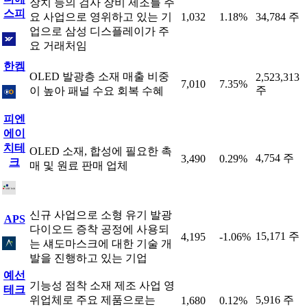
장치 등의 검사 장비 제조를 주
스피
요 사업으로 영위하고 있는 기
1,032
1.18%
34,784 주
업으로 삼성 디스플레이가 주
요 거래처임
한켐
OLED 발광층 소재 매출 비중
2,523,313
7,010
7.35%
주
이 높아 패널 수요 회복 수혜
피엔
에이
치테
OLED 소재, 합성에 필요한 촉
4,754 주
3,490
0.29%
크
매 및 원료 판매 업체
신규 사업으로 소형 유기 발광
APS
다이오드 증착 공정에 사용되
15,171 주
4,195
-1.06%
는 섀도마스크에 대한 기술 개
발을 진행하고 있는 기업
예선
기능성 점착 소재 제조 사업 영
테크
위업체로 주요 제품으로는
5,916 주
1,680
0.12%