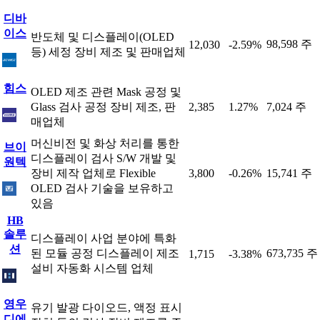
디바
이스
반도체 및 디스플레이(OLED
98,598 주
12,030
-2.59%
등) 세정 장비 제조 및 판매업체
힘스
OLED 제조 관련 Mask 공정 및
Glass 검사 공정 장비 제조, 판
2,385
1.27%
7,024 주
매업체
머신비전 및 화상 처리를 통한
브이
디스플레이 검사 S/W 개발 및
원텍
장비 제작 업체로 Flexible
3,800
-0.26%
15,741 주
OLED 검사 기술을 보유하고
있음
HB
솔루
디스플레이 사업 분야에 특화
션
된 모듈 공정 디스플레이 제조
673,735 주
1,715
-3.38%
설비 자동화 시스템 업체
영우
유기 발광 다이오드, 액정 표시
디에