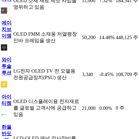
OLED 소재 재료 제조 사업을
11,000
7.32%
184,541 주
영위하고 있음
에이
치브
OLED FMM 소재용 저열팽창
이엠
50,200
14.48%
448,125 주
인바 프레임을 생산
와이
투솔
LG전자 OLED TV 전 모델용
루션
3,340
-0.45%
108,709 주
전원공급장치(PSU) 생산
아이
OLED 디스플레이용 전자재료
티켐
를 글로벌 고객사에 공급하고
0 주
21,000
0.00%
있음
한울
반도
LCD·OLED 패널 검사장비를