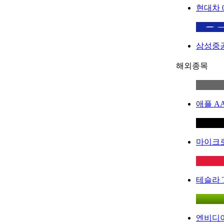
현대차
삼성중
해외종목
애플
A
마이크
테슬라
엔비디