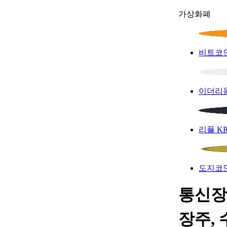
가상화폐
비트코
이더리
리플
K
도지코
통신장
장주, 