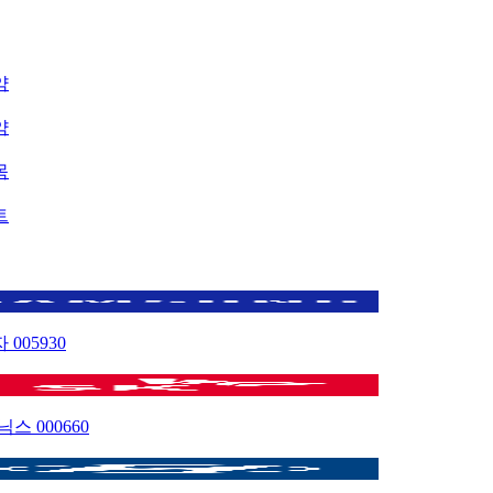
약
약
목
트
자
005930
이닉스
000660