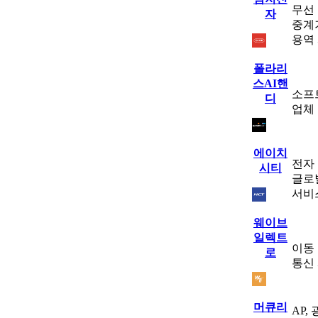
무선 
자
중계기
용역
폴라리
스AI핸
소프
디
업체
에이치
전자
시티
글로벌
서비
웨이브
일렉트
이동 
로
통신
머큐리
AP,