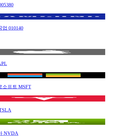
005380
공업
010140
APL
로소프트
MSFT
TSLA
아
NVDA