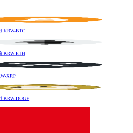
인
KRW-BTC
움
KRW-ETH
RW-XRP
인
KRW-DOGE