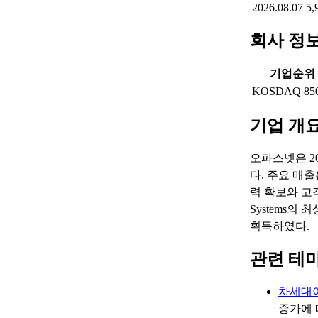
2026.08.07
5,
회사 정
기업순위
KOSDAQ 85
기업 개
오파스넷은 2
다. 주요 매
력 확보와 고객
Systems의 최상의
획득하였다.
관련 테
차세대
증가에 