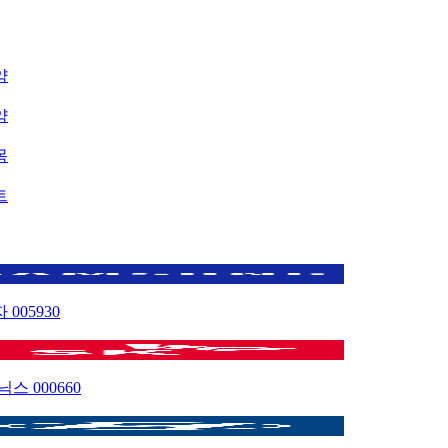
약
약
목
트
자
005930
이닉스
000660