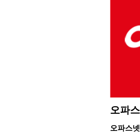
오파스넷
오파스넷 