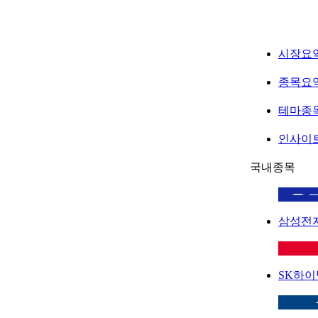
시장요
종목요
테마종
인사이
국내종목
삼성전
SK하