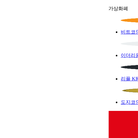
가상화폐
비트코
이더리
리플
K
도지코