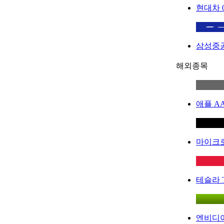
현대차
삼성중
해외종목
애플
A
마이크
테슬라
엔비디