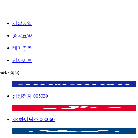
시장요약
종목요약
테마종목
인사이트
국내종목
삼성전자
005930
SK하이닉스
000660