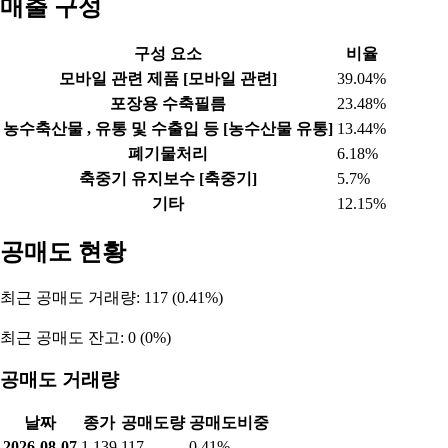
매출 구성
구성 요소
비율
모바일 관련 제품 [모바일 관련]
39.04%
포장용 수축필름
23.48%
농수축산물 , 유통 및 수출입 등 [농수산물 유통]
13.44%
폐기물처리
6.18%
축중기 유지보수 [축중기]
5.7%
기타
12.15%
공매도 현황
최근 공매도 거래량: 117 (0.41%)
최근 공매도 잔고: 0 (0%)
공매도 거래량
날짜
종가
공매도량
공매도비중
2026-08-07
1,139
117
0.41%