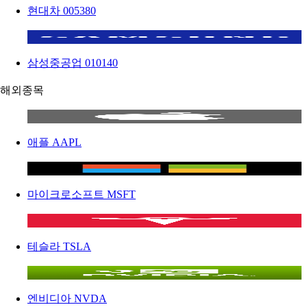
현대차
005380
삼성중공업
010140
해외종목
애플
AAPL
마이크로소프트
MSFT
테슬라
TSLA
엔비디아
NVDA