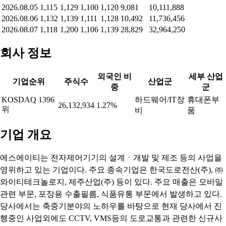
2026.08.05
1,115
1,129
1,100
1,120
9,081
10,111,888
2026.08.06
1,132
1,139
1,111
1,128
10,492
11,736,456
2026.08.07
1,118
1,200
1,106
1,139
28,829
32,964,250
회사 정보
외국인 비
세부 산업
기업순위
주식수
산업군
중
군
KOSDAQ 1396
하드웨어/IT장
휴대폰부
26,132,934
1.27%
위
비
품
기업 개요
에스에이티는 전자제어기기의 설계ㆍ개발 및 제조 등의 사업을
영위하고 있는 기업이다. 주요 종속기업은 한국도로전산(주), ㈜
와이티테크놀로지, 제주산업(주) 등이 있다. 주요 매출은 모바일
관련 부문, 포장용 수출필름, 식품유통 부문에서 발생하고 있다.
당사에서는 축중기분야의 노하우를 바탕으로 현재 당사에서 진
행중인 사업외에도 CCTV, VMS등의 도로교통과 관련한 신규사