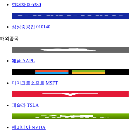
현대차
005380
삼성중공업
010140
해외종목
애플
AAPL
마이크로소프트
MSFT
테슬라
TSLA
엔비디아
NVDA