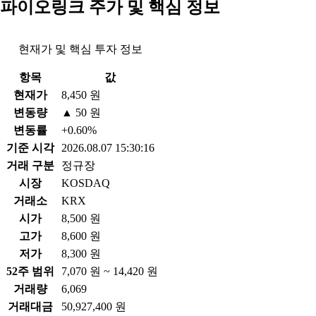
파이오링크 주가 및 핵심 정보
현재가 및 핵심 투자 정보
항목
값
현재가
8,450 원
변동량
▲ 50 원
변동률
+0.60%
기준 시각
2026.08.07 15:30:16
거래 구분
정규장
시장
KOSDAQ
거래소
KRX
시가
8,500 원
고가
8,600 원
저가
8,300 원
52주 범위
7,070 원 ~ 14,420 원
거래량
6,069
거래대금
50,927,400 원