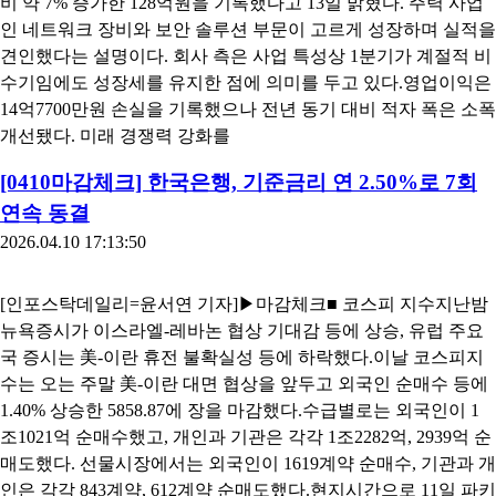
비 약 7% 증가한 128억원을 기록했다고 13일 밝혔다. 주력 사업
인 네트워크 장비와 보안 솔루션 부문이 고르게 성장하며 실적을
견인했다는 설명이다. 회사 측은 사업 특성상 1분기가 계절적 비
수기임에도 성장세를 유지한 점에 의미를 두고 있다.영업이익은
14억7700만원 손실을 기록했으나 전년 동기 대비 적자 폭은 소폭
개선됐다. 미래 경쟁력 강화를
[0410마감체크] 한국은행, 기준금리 연 2.50%로 7회
연속 동결
2026.04.10 17:13:50
[인포스탁데일리=윤서연 기자]▶마감체크■ 코스피 지수지난밤
뉴욕증시가 이스라엘-레바논 협상 기대감 등에 상승, 유럽 주요
국 증시는 美-이란 휴전 불확실성 등에 하락했다.이날 코스피지
수는 오는 주말 美-이란 대면 협상을 앞두고 외국인 순매수 등에
1.40% 상승한 5858.87에 장을 마감했다.수급별로는 외국인이 1
조1021억 순매수했고, 개인과 기관은 각각 1조2282억, 2939억 순
매도했다. 선물시장에서는 외국인이 1619계약 순매수, 기관과 개
인은 각각 843계약, 612계약 순매도했다.현지시간으로 11일 파키