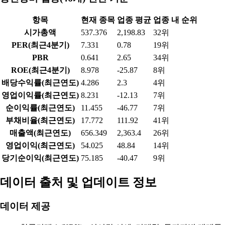
항목
현재 종목
업종 평균
업종 내 순위
시가총액
537.376
2,198.83
32위
PER(최근4분기)
7.331
0.78
19위
PBR
0.641
2.65
34위
ROE(최근4분기)
8.978
-25.87
8위
배당수익률(최근연도)
4.286
2.3
4위
영업이익률(최근연도)
8.231
-12.13
7위
순이익률(최근연도)
11.455
-46.77
7위
부채비율(최근연도)
17.772
111.92
41위
매출액(최근연도)
656.349
2,363.4
26위
영업이익(최근연도)
54.025
48.84
14위
당기순이익(최근연도)
75.185
-40.47
9위
데이터 출처 및 업데이트 정보
데이터 제공