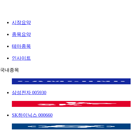
시장요약
종목요약
테마종목
인사이트
국내종목
삼성전자
005930
SK하이닉스
000660