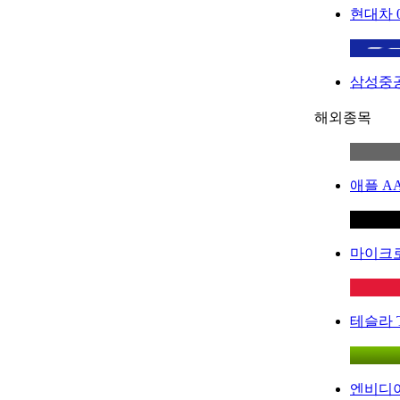
현대차
삼성중
해외종목
애플
A
마이크
테슬라
엔비디