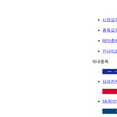
시장요
종목요
테마종
인사이
국내종목
삼성전
SK하