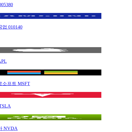
005380
공업
010140
APL
로소프트
MSFT
TSLA
아
NVDA