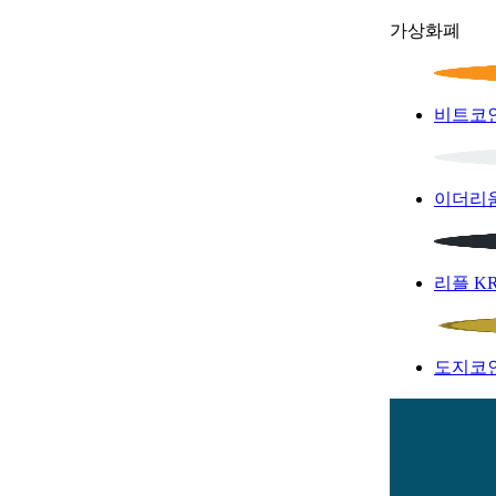
가상화폐
비트코
이더리
리플
K
도지코