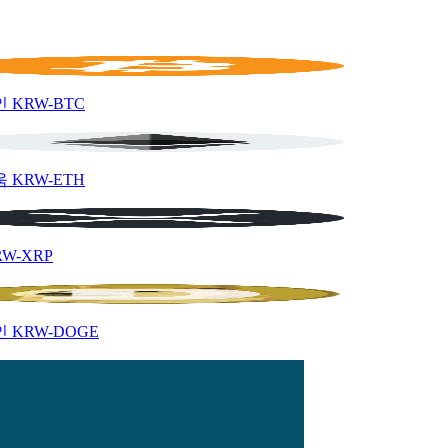
인
KRW-BTC
움
KRW-ETH
RW-XRP
인
KRW-DOGE