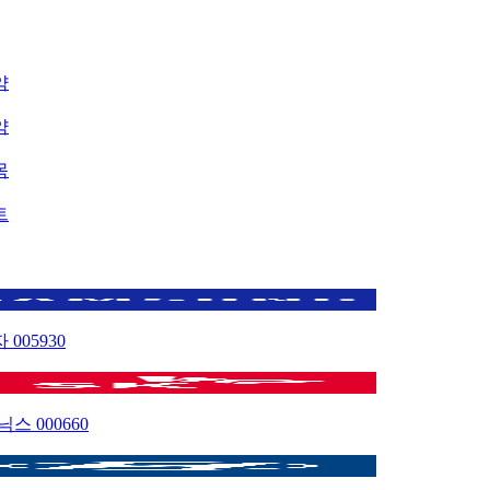
약
약
목
트
자
005930
이닉스
000660