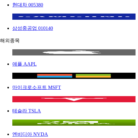
현대차
005380
삼성중공업
010140
해외종목
애플
AAPL
마이크로소프트
MSFT
테슬라
TSLA
엔비디아
NVDA