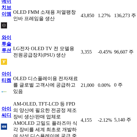
에이
치브
OLED FMM 소재용 저열팽창
이엠
43,850
1.27%
136,273 주
인바 프레임을 생산
와이
투솔
LG전자 OLED TV 전 모델용
루션
3,355
-0.45%
96,607 주
전원공급장치(PSU) 생산
아이
OLED 디스플레이용 전자재료
티켐
를 글로벌 고객사에 공급하고
0 주
21,000
0.00%
있음
AM-OLED, TFT-LCD 등 FPD
아이
의 양산에 필요한 전공정 제조
씨디
장비 생산/판매 업체로
5,140 주
4,155
-2.12%
AMOLED 고밀도 플라즈마 식
각 장비를 세계 최초로 개발하
여 삼성 디스플레이에 공급 중