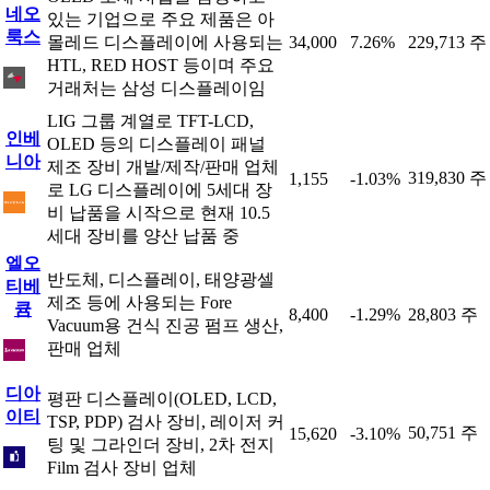
네오
있는 기업으로 주요 제품은 아
룩스
몰레드 디스플레이에 사용되는
34,000
7.26%
229,713 주
HTL, RED HOST 등이며 주요
거래처는 삼성 디스플레이임
LIG 그룹 계열로 TFT-LCD,
인베
OLED 등의 디스플레이 패널
니아
제조 장비 개발/제작/판매 업체
319,830 주
1,155
-1.03%
로 LG 디스플레이에 5세대 장
비 납품을 시작으로 현재 10.5
세대 장비를 양산 납품 중
엘오
반도체, 디스플레이, 태양광셀
티베
제조 등에 사용되는 Fore
큠
8,400
-1.29%
28,803 주
Vacuum용 건식 진공 펌프 생산,
판매 업체
디아
평판 디스플레이(OLED, LCD,
이티
TSP, PDP) 검사 장비, 레이저 커
50,751 주
15,620
-3.10%
팅 및 그라인더 장비, 2차 전지
Film 검사 장비 업체