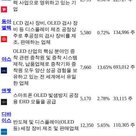
력 사업으로 영위하고 있는 기
업
동아
LCD 검사 장비, OLED 검사 장
엘텍
비 등 디스플레이 제조 공정상
134,996 주
5,580
0.72%
주로 후공정의 검사 장비를 제
조, 판매하는 업체
OLED 산업의 핵심 분야인 증
착 관련 증착원 및 증착 시스템
야스
제작, 납품업체로 증착기와 증
693,012 주
7,660
13.65%
착원 모두 양산 성공 경험을 보
유하고 있는 전 세계에서 유일
한 업체
엔젯
스마트폰 OLED 빛샘방지 공정
5,170
2.78%
33,115 주
용 EHD 모듈을 공급
디바
이스
반도체 및 디스플레이(OLED
110,305 주
12,350
5.65%
등) 세정 장비 제조 및 판매업체