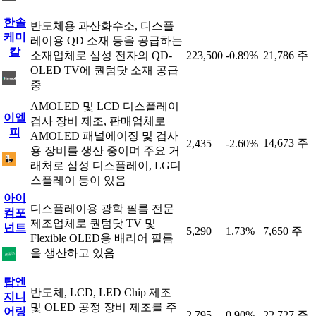
한솔
반도체용 과산화수소, 디스플
케미
레이용 QD 소재 등을 공급하는
칼
소재업체로 삼성 전자의 QD-
223,500
-0.89%
21,786 주
OLED TV에 퀀텀닷 소재 공급
중
AMOLED 및 LCD 디스플레이
이엘
검사 장비 제조, 판매업체로
피
AMOLED 패널에이징 및 검사
14,673 주
2,435
-2.60%
용 장비를 생산 중이며 주요 거
래처로 삼성 디스플레이, LG디
스플레이 등이 있음
아이
디스플레이용 광학 필름 전문
컴포
제조업체로 퀀텀닷 TV 및
넌트
5,290
1.73%
7,650 주
Flexible OLED용 배리어 필름
을 생산하고 있음
탑엔
반도체, LCD, LED Chip 제조
지니
및 OLED 공정 장비 제조를 주
어링
2,795
0.90%
22,727 주