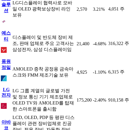
LG디스플레이 협력사로 모바
솔루
일 OLED 광학보상장비 라인
4,051 주
2,570
3.21%
션
보유
예스
디스플레이 및 반도체 장비 제
티
조, 판매 업체로 주요 고객사는
316,322 주
21,400
-4.68%
삼성전자, 삼성 디스플레이임
풍원
정밀
AMOLED 증착 공정용 금속마
6,315 주
4,925
-1.10%
스크와 FMM 제조기술 보유
LG
LG 그룹 계열의 글로벌 가전
전자
및 정보 통신 기기 제조업체로
175,200
-2.40%
910,158 주
OLED TV와 AMOLED를 탑재
한 스마트폰을 출시함
LCD, OLED, PDP 등 평판 디스
아바
플레이 관련 장비업체로 진공
코
장비, 전용 장비, 자동화 장비