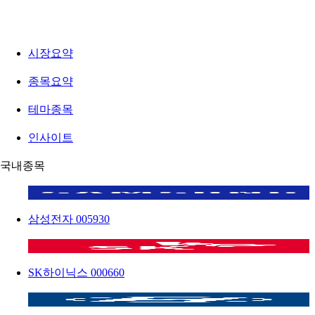
시장요약
종목요약
테마종목
인사이트
국내종목
삼성전자
005930
SK하이닉스
000660