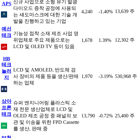
신규 사업으로 소형 유기 발광
APS
다이오드 증착 공정에 사용되
13,639 주
4,240
-1.40%
는 섀도마스크에 대한 기술 개
발을 진행하고 있는 기업
예선
기능성 점착 소재 제조 사업 영
테크
위업체로 주요 제품으로는
12,302 주
1,678
1.39%
LCD 및 OLED TV 등이 있음
HB
테크
LCD 및 AMOLED, 반도체 검
놀러
사 장비의 제품 등을 생산/판매
1,970
-3.19%
530,968 주
지
하는 업체
상아
슈퍼 엔지니어링 플라스틱 소
프론
재 전문 생산업체로 LCD 및
테크
OLED 제조 공정 중 패널의 보
13,790
-0.72%
25,400 주
관 및 이송을 위한 FPD Cassette
를 생산, 판매 중
PI첨