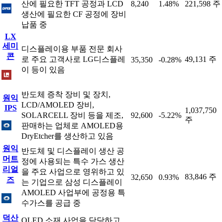
산에 필요한 TFT 공정과 LCD
8,240
1.48%
221,598 주
생산에 필요한 CF 공정에 장비
납품 중
LX
세미
디스플레이용 부품 전문 회사
콘
로 주요 고객사로 LG디스플레
49,131 주
35,350
-0.28%
이 등이 있음
반도체 증착 장비 및 장치,
원익
LCD/AMOLED 장비,
IPS
1,037,750
SOLARCELL 장비 등을 제조,
92,600
-5.22%
주
판매하는 업체로 AMOLED용
DryEtcher를 생산하고 있음
원익
반도체 및 디스플레이 생산 공
머트
정에 사용되는 특수 가스 생산
리얼
을 주요 사업으로 영위하고 있
83,846 주
32,650
0.93%
즈
는 기업으로 삼성 디스플레이
AMOLED 사업부에 공정용 특
수가스를 공급 중
덕산
OLED 소재 사업을 담당하고