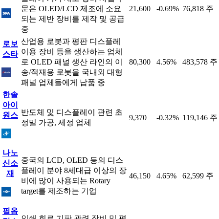
문은 OLED/LCD 제조에 소요
21,600
-0.69%
76,818 주
되는 제반 장비를 제작 및 공급
중
산업용 로봇과 평판 디스플레
로보
이용 장비 등을 생산하는 업체
스타
로 OLED 패널 생산 라인의 이
80,300
4.56%
483,578 주
송/적재용 로봇을 국내외 대형
패널 업체들에게 납품 중
한솔
아이
반도체 및 디스플레이 관련 초
원스
9,370
-0.32%
119,146 주
정밀 가공, 세정 업체
나노
중국의 LCD, OLED 등의 디스
신소
플레이 분야 8세대급 이상의 장
재
46,150
4.65%
62,599 주
비에 많이 사용되는 Rotary
target를 제조하는 기업
필옵
인쇄 회로 기판 관련 장비 및 평