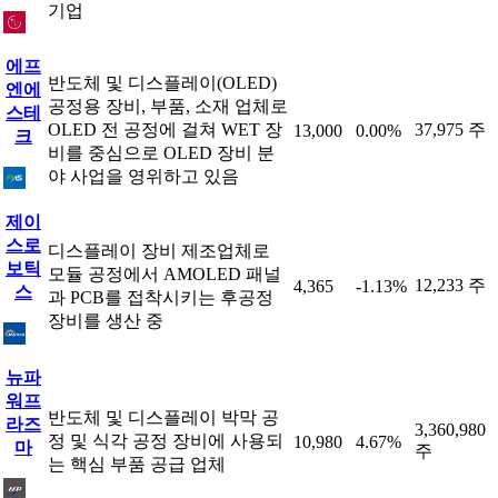
기업
에프
반도체 및 디스플레이(OLED)
엔에
공정용 장비, 부품, 소재 업체로
스테
OLED 전 공정에 걸쳐 WET 장
37,975 주
13,000
0.00%
크
비를 중심으로 OLED 장비 분
야 사업을 영위하고 있음
제이
스로
디스플레이 장비 제조업체로
보틱
모듈 공정에서 AMOLED 패널
12,233 주
4,365
-1.13%
스
과 PCB를 접착시키는 후공정
장비를 생산 중
뉴파
워프
반도체 및 디스플레이 박막 공
라즈
3,360,980
정 및 식각 공정 장비에 사용되
10,980
4.67%
마
주
는 핵심 부품 공급 업체