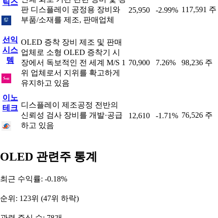
틱스
판 디스플레이 공정용 장비와
117,591 주
25,950
-2.99%
부품/소재를 제조, 판매업체
선익
OLED 증착 장비 제조 및 판매
시스
업체로 소형 OLED 증착기 시
템
장에서 독보적인 전 세계 M/S 1
70,900
7.26%
98,236 주
위 업체로서 지위를 확고하게
유지하고 있음
이노
디스플레이 제조공정 전반의
테크
신뢰성 검사 장비를 개발·공급
76,526 주
12,610
-1.71%
하고 있음
OLED 관련주 통계
최근 수익률: -0.18%
순위: 123위 (47위 하락)
관련 주식 수: 78개