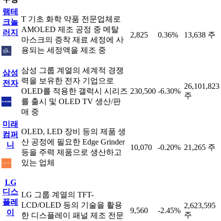
램테
T 기초 화학 약품 전문업체로
크놀
AMOLED 제조 공정 중 메탈
러지
2,825
0.36%
13,638 주
마스크의 증착 재료 세정에 사
용되는 세정액을 제조 중
삼성 그룹 계열의 세계적 경쟁
삼성
력을 보유한 전자 기업으로
전자
26,101,823
OLED를 적용한 갤럭시 시리즈
230,500
-6.30%
주
를 출시 및 OLED TV 생산/판
매 중
미래
OLED, LED 장비 등의 제품 생
컴퍼
산 공정에 필요한 Edge Grinder
니
10,070
-0.20%
21,265 주
등을 주력 제품으로 생산하고
있는 업체
LG
디스
LG 그룹 계열의 TFT-
플레
LCD/OLED 등의 기술을 활용
2,623,595
9,560
-2.45%
이
주
한 디스플레이 패널 제조 전문