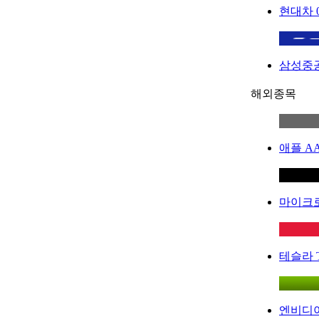
현대차
삼성중
해외종목
애플
A
마이크
테슬라
엔비디