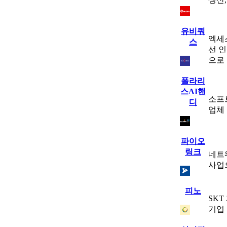
유비쿼
엑세스
스
선 
으로
폴라리
스AI핸
소프
디
업체
파이오
링크
네트
사업
피노
SK
기업