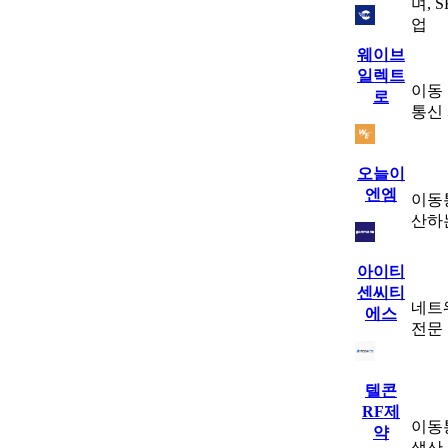
며, 
업
웨이브
일렉트
이동 
로
통신
오늘이
엔엠
이동
산하
아이티
센씨티
네트워
에스
전문
텔콘
RF제
이동
약
생산