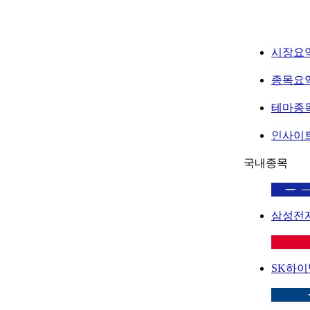
시장요
종목요
테마종
인사이
국내종목
삼성전
SK하