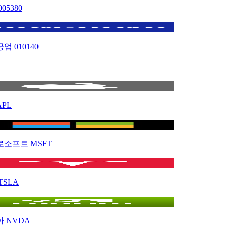
005380
공업
010140
APL
로소프트
MSFT
TSLA
아
NVDA