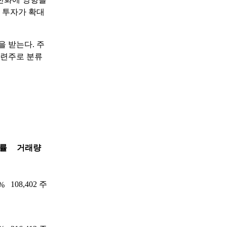
 투자가 확대
을 받는다. 주
관련주로 분류
률
거래량
108,402 주
7%