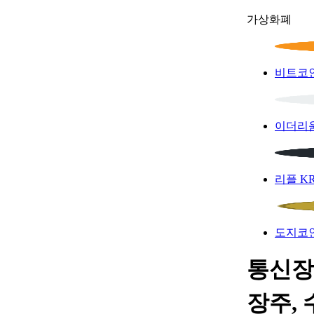
가상화폐
비트코
이더리
리플
K
도지코
통신장
장주, 