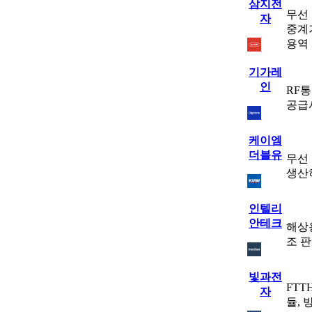
삼지전
무선 
자
중계기
용역
기가레
인
RF
공급
케이엠
더블유
무선
생산
인텔리
안테크
해상
조 
빛과전
FTT
자
듈, 