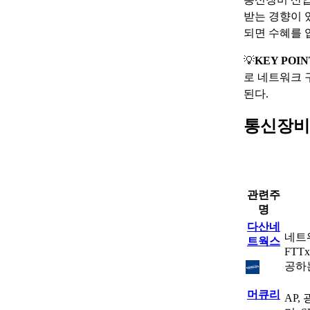
받는 경향이 
되면 수혜를 
💡
KEY POIN
로 네트워크 
된다.
통신장비
관련주
명
다산네
네트
트웍스
FTT
공하
머큐리
AP,