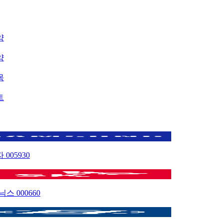
약
약
목
트
자
005930
이닉스
000660