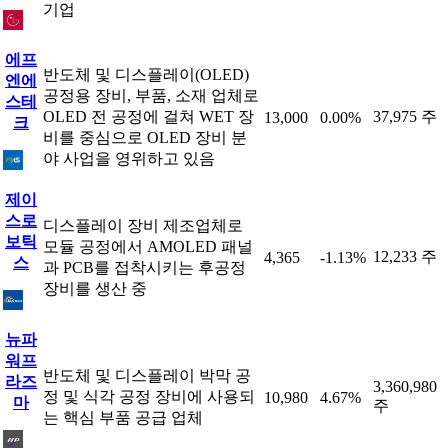
기업
에프
반도체 및 디스플레이(OLED)
엔에
공정용 장비, 부품, 소재 업체로
스테
OLED 전 공정에 걸쳐 WET 장
37,975 주
13,000
0.00%
크
비를 중심으로 OLED 장비 분
야 사업을 영위하고 있음
제이
스로
디스플레이 장비 제조업체로
보틱
모듈 공정에서 AMOLED 패널
12,233 주
4,365
-1.13%
스
과 PCB를 접착시키는 후공정
장비를 생산 중
뉴파
워프
반도체 및 디스플레이 박막 공
라즈
3,360,980
정 및 식각 공정 장비에 사용되
10,980
4.67%
마
주
는 핵심 부품 공급 업체