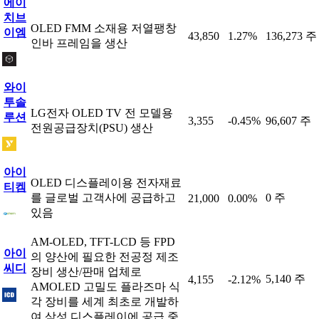
에이
치브
OLED FMM 소재용 저열팽창
이엠
43,850
1.27%
136,273 주
인바 프레임을 생산
와이
투솔
LG전자 OLED TV 전 모델용
루션
3,355
-0.45%
96,607 주
전원공급장치(PSU) 생산
아이
OLED 디스플레이용 전자재료
티켐
를 글로벌 고객사에 공급하고
0 주
21,000
0.00%
있음
AM-OLED, TFT-LCD 등 FPD
아이
의 양산에 필요한 전공정 제조
씨디
장비 생산/판매 업체로
5,140 주
4,155
-2.12%
AMOLED 고밀도 플라즈마 식
각 장비를 세계 최초로 개발하
여 삼성 디스플레이에 공급 중