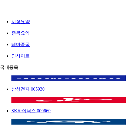
시장요약
종목요약
테마종목
인사이트
국내종목
삼성전자
005930
SK하이닉스
000660