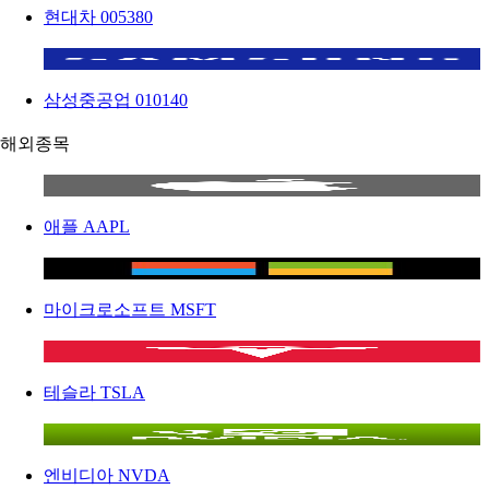
현대차
005380
삼성중공업
010140
해외종목
애플
AAPL
마이크로소프트
MSFT
테슬라
TSLA
엔비디아
NVDA