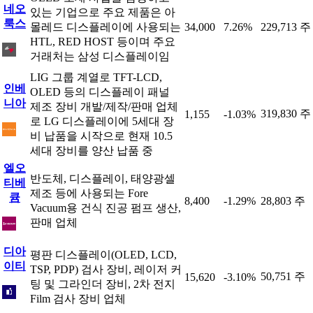
네오
있는 기업으로 주요 제품은 아
룩스
몰레드 디스플레이에 사용되는
34,000
7.26%
229,713 주
HTL, RED HOST 등이며 주요
거래처는 삼성 디스플레이임
LIG 그룹 계열로 TFT-LCD,
인베
OLED 등의 디스플레이 패널
니아
제조 장비 개발/제작/판매 업체
319,830 주
1,155
-1.03%
로 LG 디스플레이에 5세대 장
비 납품을 시작으로 현재 10.5
세대 장비를 양산 납품 중
엘오
반도체, 디스플레이, 태양광셀
티베
제조 등에 사용되는 Fore
큠
8,400
-1.29%
28,803 주
Vacuum용 건식 진공 펌프 생산,
판매 업체
디아
평판 디스플레이(OLED, LCD,
이티
TSP, PDP) 검사 장비, 레이저 커
50,751 주
15,620
-3.10%
팅 및 그라인더 장비, 2차 전지
Film 검사 장비 업체