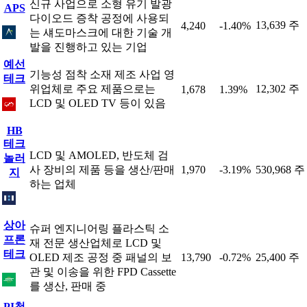
신규 사업으로 소형 유기 발광
APS
다이오드 증착 공정에 사용되
13,639 주
4,240
-1.40%
는 섀도마스크에 대한 기술 개
발을 진행하고 있는 기업
예선
기능성 점착 소재 제조 사업 영
테크
위업체로 주요 제품으로는
12,302 주
1,678
1.39%
LCD 및 OLED TV 등이 있음
HB
테크
LCD 및 AMOLED, 반도체 검
놀러
사 장비의 제품 등을 생산/판매
1,970
-3.19%
530,968 주
지
하는 업체
상아
슈퍼 엔지니어링 플라스틱 소
프론
재 전문 생산업체로 LCD 및
테크
OLED 제조 공정 중 패널의 보
13,790
-0.72%
25,400 주
관 및 이송을 위한 FPD Cassette
를 생산, 판매 중
PI첨