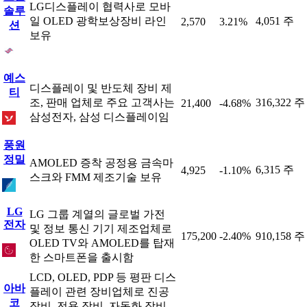
LG디스플레이 협력사로 모바
솔루
일 OLED 광학보상장비 라인
4,051 주
2,570
3.21%
션
보유
예스
디스플레이 및 반도체 장비 제
티
조, 판매 업체로 주요 고객사는
316,322 주
21,400
-4.68%
삼성전자, 삼성 디스플레이임
풍원
정밀
AMOLED 증착 공정용 금속마
6,315 주
4,925
-1.10%
스크와 FMM 제조기술 보유
LG
LG 그룹 계열의 글로벌 가전
전자
및 정보 통신 기기 제조업체로
175,200
-2.40%
910,158 주
OLED TV와 AMOLED를 탑재
한 스마트폰을 출시함
LCD, OLED, PDP 등 평판 디스
아바
플레이 관련 장비업체로 진공
코
장비, 전용 장비, 자동화 장비