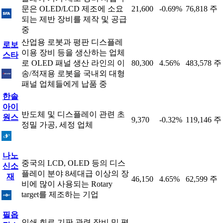
문은 OLED/LCD 제조에 소요
21,600
-0.69%
76,818 주
되는 제반 장비를 제작 및 공급
중
산업용 로봇과 평판 디스플레
로보
이용 장비 등을 생산하는 업체
스타
로 OLED 패널 생산 라인의 이
80,300
4.56%
483,578 주
송/적재용 로봇을 국내외 대형
패널 업체들에게 납품 중
한솔
아이
반도체 및 디스플레이 관련 초
원스
9,370
-0.32%
119,146 주
정밀 가공, 세정 업체
나노
중국의 LCD, OLED 등의 디스
신소
플레이 분야 8세대급 이상의 장
재
46,150
4.65%
62,599 주
비에 많이 사용되는 Rotary
target를 제조하는 기업
필옵
인쇄 회로 기판 관련 장비 및 평