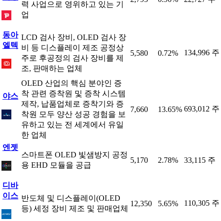
력 사업으로 영위하고 있는 기
업
동아
LCD 검사 장비, OLED 검사 장
엘텍
비 등 디스플레이 제조 공정상
134,996 주
5,580
0.72%
주로 후공정의 검사 장비를 제
조, 판매하는 업체
OLED 산업의 핵심 분야인 증
착 관련 증착원 및 증착 시스템
야스
제작, 납품업체로 증착기와 증
693,012 주
7,660
13.65%
착원 모두 양산 성공 경험을 보
유하고 있는 전 세계에서 유일
한 업체
엔젯
스마트폰 OLED 빛샘방지 공정
5,170
2.78%
33,115 주
용 EHD 모듈을 공급
디바
이스
반도체 및 디스플레이(OLED
110,305 주
12,350
5.65%
등) 세정 장비 제조 및 판매업체