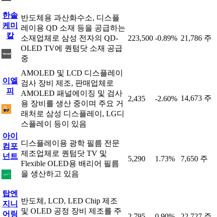
한솔
반도체용 과산화수소, 디스플
케미
레이용 QD 소재 등을 공급하는
칼
소재업체로 삼성 전자의 QD-
223,500
-0.89%
21,786 주
OLED TV에 퀀텀닷 소재 공급
중
AMOLED 및 LCD 디스플레이
이엘
검사 장비 제조, 판매업체로
피
AMOLED 패널에이징 및 검사
14,673 주
2,435
-2.60%
용 장비를 생산 중이며 주요 거
래처로 삼성 디스플레이, LG디
스플레이 등이 있음
아이
디스플레이용 광학 필름 전문
컴포
제조업체로 퀀텀닷 TV 및
넌트
5,290
1.73%
7,650 주
Flexible OLED용 배리어 필름
을 생산하고 있음
탑엔
반도체, LCD, LED Chip 제조
지니
및 OLED 공정 장비 제조를 주
어링
2,795
0.90%
22,727 주