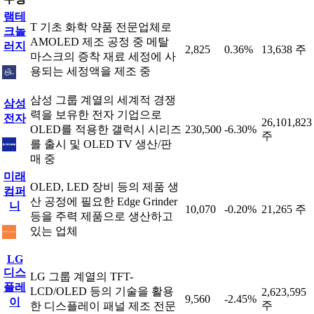
램테
T 기초 화학 약품 전문업체로
크놀
AMOLED 제조 공정 중 메탈
러지
2,825
0.36%
13,638 주
마스크의 증착 재료 세정에 사
용되는 세정액을 제조 중
삼성 그룹 계열의 세계적 경쟁
삼성
력을 보유한 전자 기업으로
전자
26,101,823
OLED를 적용한 갤럭시 시리즈
230,500
-6.30%
주
를 출시 및 OLED TV 생산/판
매 중
미래
OLED, LED 장비 등의 제품 생
컴퍼
산 공정에 필요한 Edge Grinder
니
10,070
-0.20%
21,265 주
등을 주력 제품으로 생산하고
있는 업체
LG
디스
LG 그룹 계열의 TFT-
플레
LCD/OLED 등의 기술을 활용
2,623,595
9,560
-2.45%
이
주
한 디스플레이 패널 제조 전문