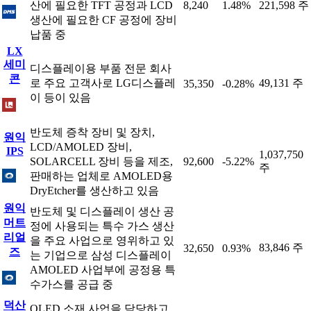
산에 필요한 TFT 공정과 LCD
8,240
1.48%
221,598 주
생산에 필요한 CF 공정에 장비
납품 중
LX
세미
디스플레이용 부품 전문 회사
콘
로 주요 고객사로 LG디스플레
49,131 주
35,350
-0.28%
이 등이 있음
반도체 증착 장비 및 장치,
원익
LCD/AMOLED 장비,
IPS
1,037,750
SOLARCELL 장비 등을 제조,
92,600
-5.22%
주
판매하는 업체로 AMOLED용
DryEtcher를 생산하고 있음
원익
반도체 및 디스플레이 생산 공
머트
정에 사용되는 특수 가스 생산
리얼
을 주요 사업으로 영위하고 있
83,846 주
32,650
0.93%
즈
는 기업으로 삼성 디스플레이
AMOLED 사업부에 공정용 특
수가스를 공급 중
덕산
OLED 소재 사업을 담당하고