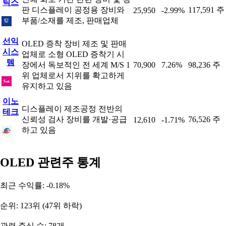
틱스
판 디스플레이 공정용 장비와
117,591 주
25,950
-2.99%
부품/소재를 제조, 판매업체
선익
OLED 증착 장비 제조 및 판매
시스
업체로 소형 OLED 증착기 시
템
장에서 독보적인 전 세계 M/S 1
70,900
7.26%
98,236 주
위 업체로서 지위를 확고하게
유지하고 있음
이노
디스플레이 제조공정 전반의
테크
신뢰성 검사 장비를 개발·공급
76,526 주
12,610
-1.71%
하고 있음
OLED 관련주 통계
최근 수익률: -0.18%
순위: 123위 (47위 하락)
관련 주식 수: 78개