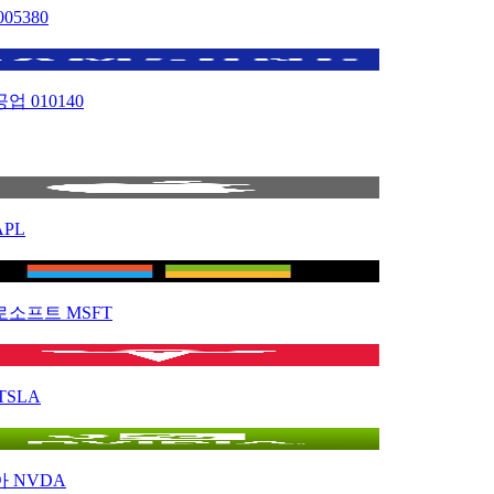
005380
공업
010140
APL
로소프트
MSFT
TSLA
아
NVDA