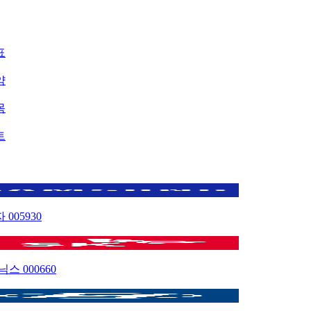
표
약
목
트
자
005930
이닉스
000660