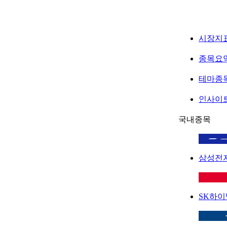
시장지
종목요
테마종
인사이
국내종목
삼성전
SK하