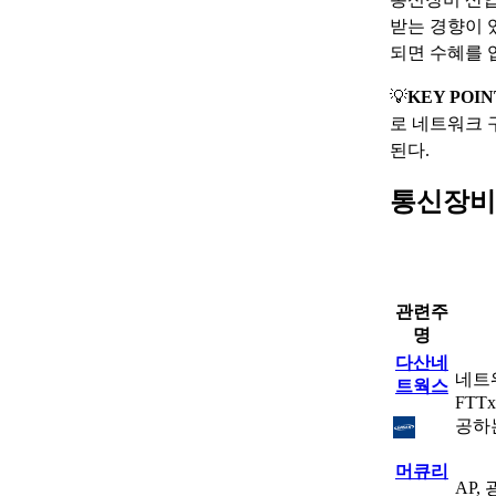
받는 경향이 
되면 수혜를 
💡
KEY POIN
로 네트워크 
된다.
통신장비
관련주
명
다산네
네트
트웍스
FTT
공하
머큐리
AP,