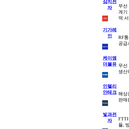
삼지전
무선 
자
계기 
역 
기가레
인
RF
공급
케이엠
더블유
무선
생산
인텔리
안테크
해상
판매
빛과전
FTT
자
듈, 