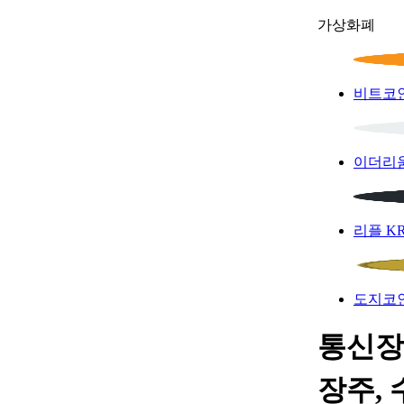
가상화폐
비트코
이더리
리플
K
도지코
통신장
장주, 