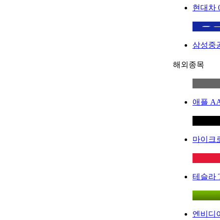
현대차
삼성중
해외종목
애플
A
마이크
테슬라
엔비디