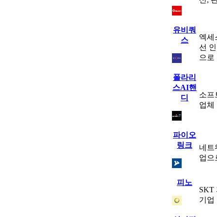
유비쿼
엑세스
스
선 
으로
폴라리
스AI핸
소프
디
업체
파이오
링크
네트
업으
피노
SK
기업