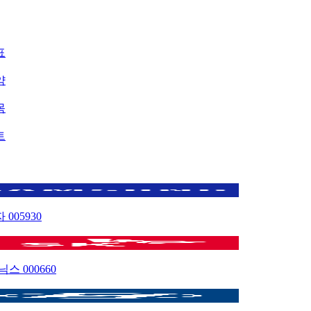
표
약
목
트
자
005930
이닉스
000660