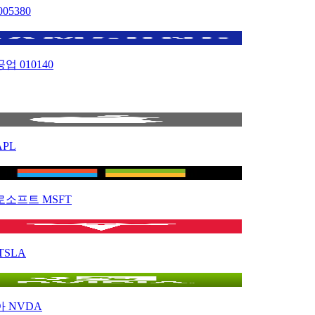
005380
공업
010140
APL
로소프트
MSFT
TSLA
아
NVDA