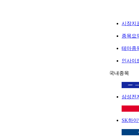
시장지
종목요
테마종
인사이
국내종목
삼성전
SK하