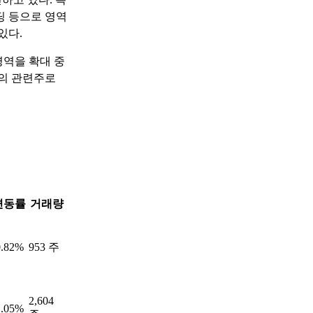
딩 등으로 영역
있다.
영역을 확대 중
마의 관련주로
변동률
거래량
0.82%
953 주
2,604
1.05%