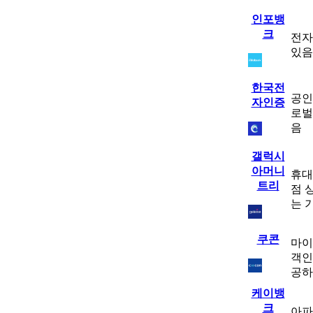
인포뱅
크
전자
있음
한국전
공인
자인증
로벌
음
갤럭시
아머니
휴대
트리
점 
는 
쿠콘
마이
객인
공하
케이뱅
크
아파