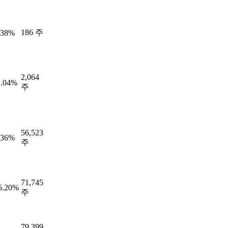
186 주
.38%
2,064
1.04%
주
56,523
.36%
주
71,745
6.20%
주
79,399