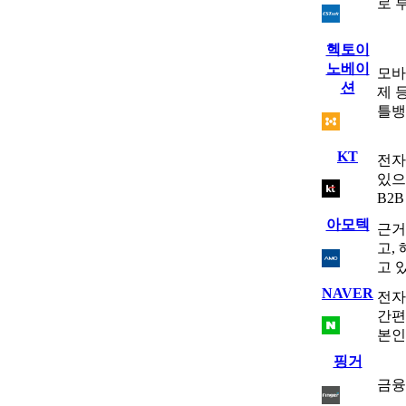
로 
헥토이
노베이
모바
션
제 
틀뱅
KT
전자
있으
B2
아모텍
근거
고,
고 
NAVER
전자
간편
본인
핑거
금융