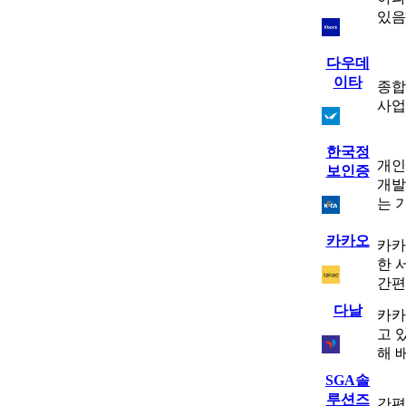
있음
다우데
이타
종합
사업
한국정
개인
보인증
개발
는 
카카오
카카
한 
간편
다날
카카
고 
해 
SGA솔
루션즈
간편