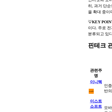
히, 과거 단
을 확대 중이
💡
KEY POIN
이다. 주로 
분류되고 있다
핀테크 
관련주
명
이니텍
인증
반의
이스트
소프트
모바