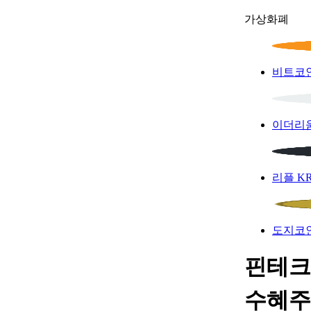
가상화폐
비트코
이더리
리플
K
도지코
핀테크 
수혜주