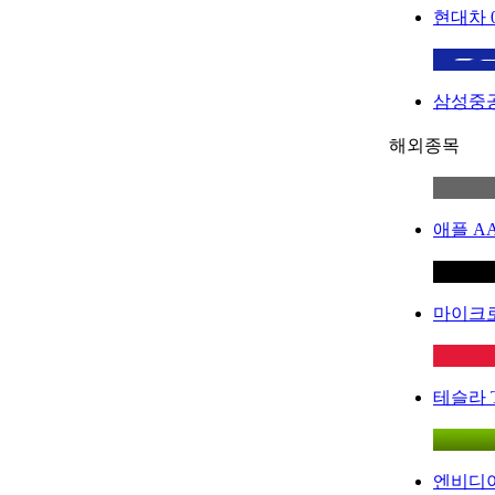
현대차
삼성중
해외종목
애플
A
마이크
테슬라
엔비디