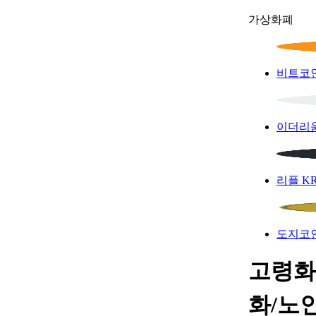
가상화폐
비트코
이더리
리플
K
도지코
고령화
화/노