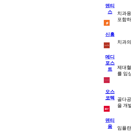
덴티
스
치과용
포함하
신흥
치과의
메디
포스
제대혈
트
를 임
오스
코텍
골다공
을 개
덴티
움
임플란