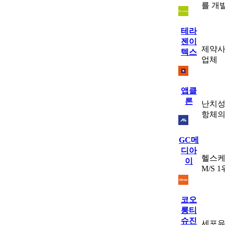
를 개
테라
젠이
제약사
텍스
업체
앱클
론
난치성
항체의
GC메
디아
헬스케
이
M/S 
코오
롱티
슈진
세포유