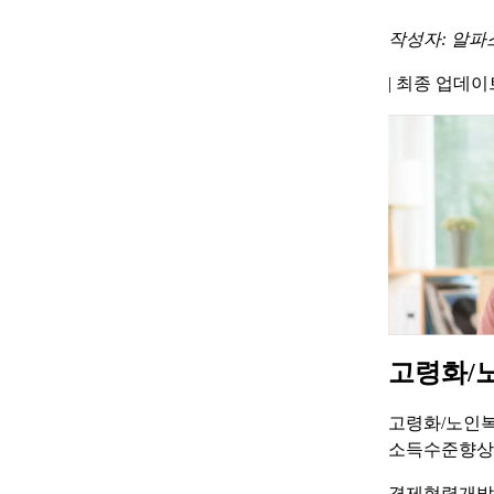
작성자: 알파
|
최종 업데이트 
고령화/
고령화/노인복
소득수준향상 
경제협력개발기