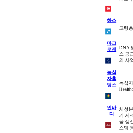
하스
고령층
마크
DNA
로젠
스 공
의 사
녹십
자홀
녹십자
딩스
Healt
인바
체성분
디
기 제
을 생
스템 