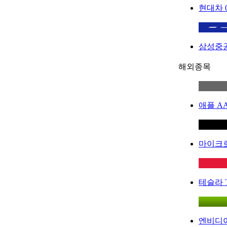
현대차
삼성중
해외종목
애플
A
마이크
테슬라
엔비디