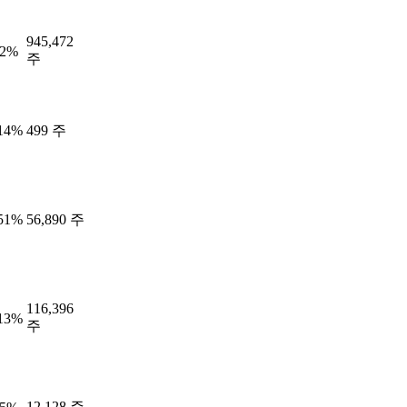
945,472
62%
주
.14%
499 주
.51%
56,890 주
116,396
.13%
주
12,128 주