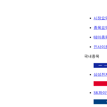
시장요
종목요
테마종
인사이
국내종목
삼성전
SK하