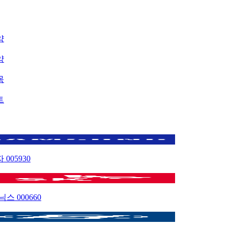
약
약
목
트
자
005930
이닉스
000660