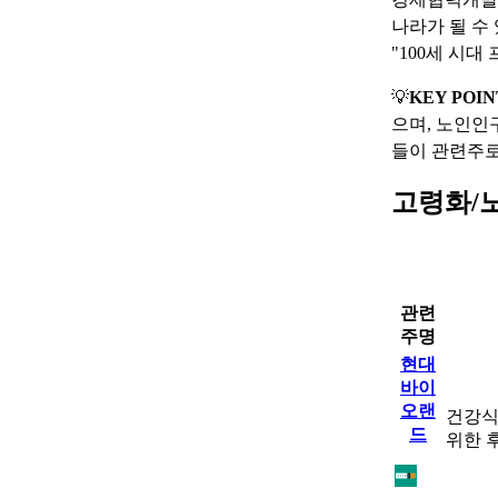
나라가 될 수
"100세 시
💡
KEY POIN
으며, 노인인
들이 관련주로
고령화/
관련
주명
현대
바이
오랜
건강식
드
위한 