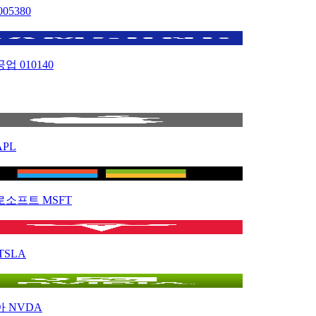
005380
공업
010140
APL
로소프트
MSFT
TSLA
아
NVDA