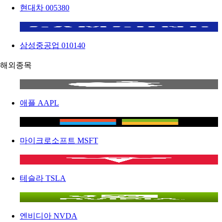
현대차
005380
삼성중공업
010140
해외종목
애플
AAPL
마이크로소프트
MSFT
테슬라
TSLA
엔비디아
NVDA