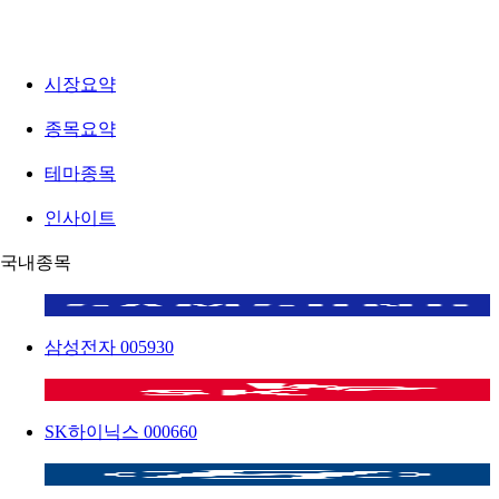
시장요약
종목요약
테마종목
인사이트
국내종목
삼성전자
005930
SK하이닉스
000660