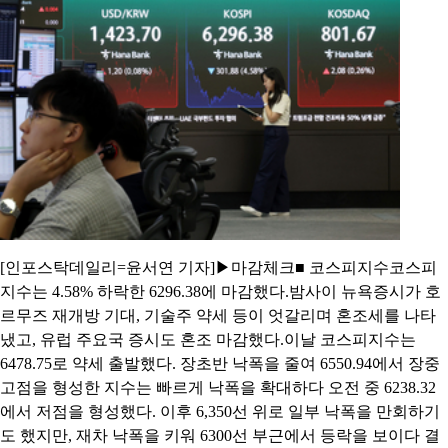
[인포스탁데일리=윤서연 기자]▶마감체크■ 코스피지수코스피
지수는 4.58% 하락한 6296.38에 마감했다.밤사이 뉴욕증시가 호
르무즈 재개방 기대, 기술주 약세 등이 엇갈리며 혼조세를 나타
냈고, 유럽 주요국 증시도 혼조 마감했다.이날 코스피지수는
6478.75로 약세 출발했다. 장초반 낙폭을 줄여 6550.94에서 장중
고점을 형성한 지수는 빠르게 낙폭을 확대하다 오전 중 6238.32
에서 저점을 형성했다. 이후 6,350선 위로 일부 낙폭을 만회하기
도 했지만, 재차 낙폭을 키워 6300선 부근에서 등락을 보이다 결