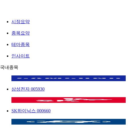
시장요약
종목요약
테마종목
인사이트
국내종목
삼성전자
005930
SK하이닉스
000660