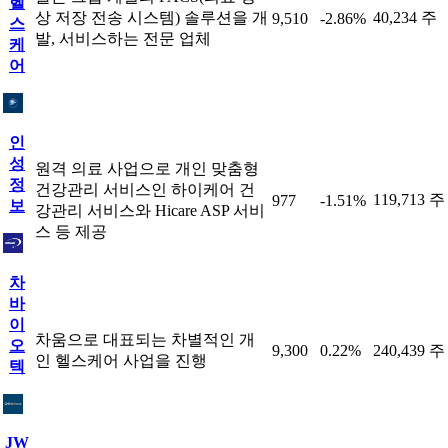
헬
상 저장 전송 시스템) 솔루션을 개
40,234 주
9,510
-2.86%
스
발, 서비스하는 전문 업체
케
어
인
성
원격 의료 사업으로 개인 맞춤형
정
건강관리 서비스인 하이케어 건
119,713 주
977
-1.51%
보
강관리 서비스와 Hicare ASP 서비
스 등 제공
차
바
이
차움으로 대표되는 차별적인 개
오
9,300
0.22%
240,439 주
인 헬스케어 사업을 진행
텍
JW