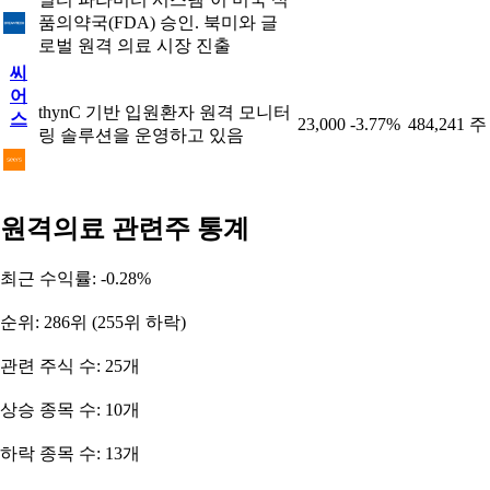
품의약국(FDA) 승인. 북미와 글
로벌 원격 의료 시장 진출
씨
어
thynC 기반 입원환자 원격 모니터
스
23,000
-3.77%
484,241 주
링 솔루션을 운영하고 있음
원격의료 관련주 통계
최근 수익률: -0.28%
순위: 286위 (255위 하락)
관련 주식 수: 25개
상승 종목 수: 10개
하락 종목 수: 13개