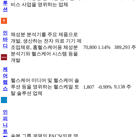
루
비스 사업을 영위하는 업체
션
인
체성분 분석기를 주요 제품으로
바
개발, 생산하는 전자 의료 기기 제
디
조업체로, 홈헬스케어용 체성분
70,800
1.14%
389,293 주
분석기와 헬스케어 시스템 등을
개발
케
어
헬스케어 미디어 및 헬스케어 솔
랩
루션 등을 영위하는 헬스케얼 토
9,138 주
1,807
-0.99%
스
탈 솔루션 업체
인
피
니
트
솔본 그룹 계열의 PACS(의료 영