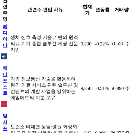
관
련
현재
관련주 편입 사유
변동률
거래량
주
가
명
메
디
생체 신호 측정 기술 기반의 원격
아
의료 기기 종합 솔루션 제공 전문
51,551 주
9,230
-0.22%
나
기업
메
디
각종 정보통신 기술을 활용하여
포
원격 의료 서비스 관련 솔루션 및
스
9,850
-0.51%
56,890 주
컨텐츠의 개발 사업을 영위하는
트
에임메드의 지분 보유
알
서
보건소 비대면 상담·병원 화상회
포
의 구축 실적 보유한 원격 솔루션
96,377 주