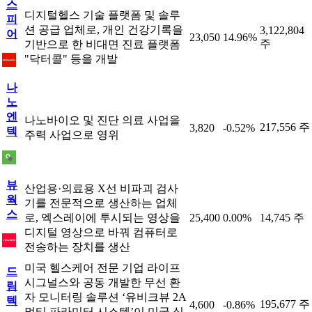
스
디지털헬스 기술 플랫폼 및 솔루
피
션 공급 업체로, 개인 건강기록을
3,122,804
어
23,050
14.96%
주
기반으로 한 비대면 진료 플랫폼
"닥터콜" 등을 개발
나
노
엔
나노바이오 및 진단 의료 사업을
217,556 주
3,820
-0.52%
텍
주력 사업으로 영위
뷰
산업용·의료용 X선 비파괴 검사
웍
기를 전문적으로 생산하는 업체
스
로, 엑스레이에 투시되는 영상을
25,400
0.00%
14,745 주
디지털 영상으로 바꿔 컴퓨터로
전송하는 장치를 생산
미국 헬스케어 전문 기업 라이프
드
시그널스와 공동 개발한 무선 환
림
자 모니터링 솔루션 ‘유비크뷰 2A
텍
195,677 주
4,600
-0.86%
멀티 파라미터 시스템’이 미국 식