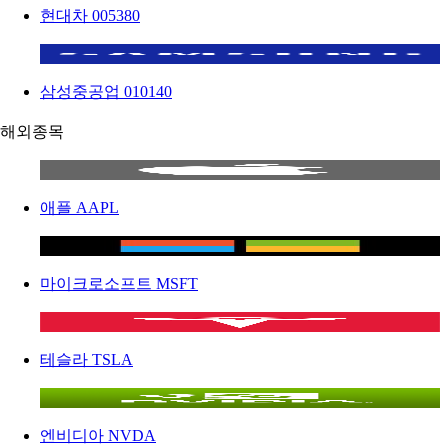
현대차
005380
삼성중공업
010140
해외종목
애플
AAPL
마이크로소프트
MSFT
테슬라
TSLA
엔비디아
NVDA