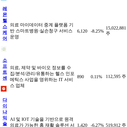
레
몬
헬
의료 마이데이터 중계 플랫폼 기
스
15,022,881
반 스마트병원·실손청구 서비스
6,120
-8.25%
케
주
운영
어
소
프
의료, 제약 및 바이오 정보를 수
트
집/분석/관리/유통하는 헬스 인포
112,595 주
890
0.11%
센
메틱스 사업을 영위하는 IT 서비
스 업체
다
이
나
믹
AI 및 IOT 기술을 기반으로 원격
솔
의료가 가능한 홈 재활 솔루션 서
1,420
-6.27%
519,912 주