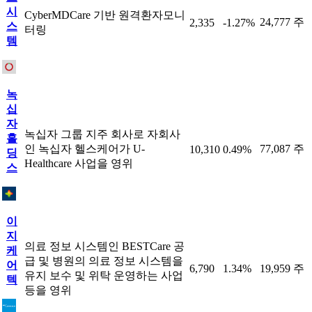
시
CyberMDCare 기반 원격환자모니
24,777 주
2,335
-1.27%
스
터링
템
녹
십
자
녹십자 그룹 지주 회사로 자회사
홀
인 녹십자 헬스케어가 U-
77,087 주
10,310
0.49%
딩
Healthcare 사업을 영위
스
이
지
의료 정보 시스템인 BESTCare 공
케
급 및 병원의 의료 정보 시스템을
어
6,790
1.34%
19,959 주
유지 보수 및 위탁 운영하는 사업
텍
등을 영위