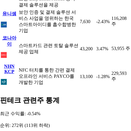
결제 솔루션을 제공
보안 인증 및 결제 솔루션 서
유니셈
비스 사업을 영위하는 한국
116,208
7,630
-2.43%
주
스마트아이디를 흡수합병한
기업
코나아
이
스마트카드 관련 토탈 솔루션
53,955 주
43,200
3.47%
제공 업체
NHN
NFC 터치를 통한 간편 결제
KCP
229,593
오프라인 서비스 PAYCO를
13,100
-1.28%
주
개발한 기업
핀테크 관련주 통계
최근 수익률: -0.54%
순위: 272위 (113위 하락)