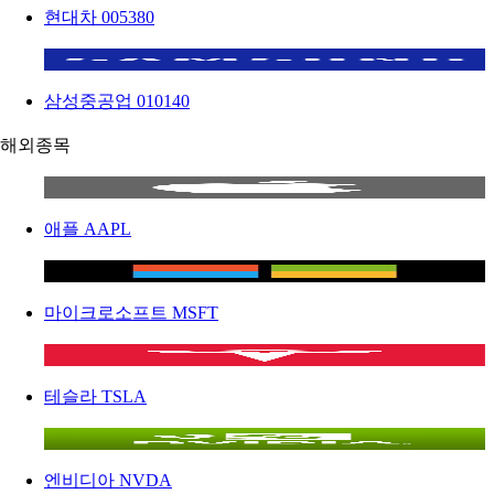
현대차
005380
삼성중공업
010140
해외종목
애플
AAPL
마이크로소프트
MSFT
테슬라
TSLA
엔비디아
NVDA