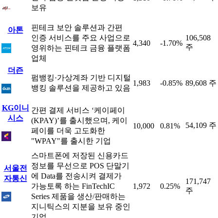
보유
핀테크 보안 솔루션과 간편
아톤
인증 서비스를 주요 사업으로
106,508
4,340
-1.70%
주
영위하는 핀테크 금융 플랫폼
업체
더즌
펌뱅킹·가상계좌 기반 디지털
1,983
-0.85%
89,608 주
뱅킹 솔루션을 제공하고 있음
KG이니
간편 결제 서비스 ‘케이페이
시스
(KPAY)’를 출시했으며, 케이
54,109 주
10,000
0.81%
페이를 더욱 고도화한
"WPAY"를 출시한 기업
스마트폰에 저장된 신용카드
정보를 무선으로 POS 단말기
서울전
에 Data를 전송시켜 결제가
자통신
171,747
가능토록 하는 FinTechIC
1,972
0.25%
주
Series 제품을 생산/판매하는
지니틱스의 지분을 보유 중인
기업