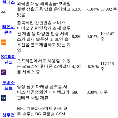
한패스
외국인 대상 해외송금·모바일
월렛 생활금융 앱을 운영하고
5,330
-1.84%
38,982 주
있음
블록체인 간편인증 서비스,
라온시
바이오 간편인증과 결제 솔루
큐어
션 개발 등 다양한 인증 서비
109,147
8,280
0.61%
주
스와 결제 솔루션 및 보안 솔
루션을 연구개발하고 있는 기
업
KG파이
오프라인에서도 사용할 수 있
낸셜
117,115
는 오프라인 휴대폰 소액결제
4,185
-0.36%
주
를 서비스 중
투비소
삼성 월렛 마케팅 플랫폼 서
프트
비스 제공업체인 페이뱅크와
0 주
596
0.00%
핀테크 사업 제휴
NFC 기술과 스마트 카드 교
통 솔루션/3G 글로벌 GSM
성우전