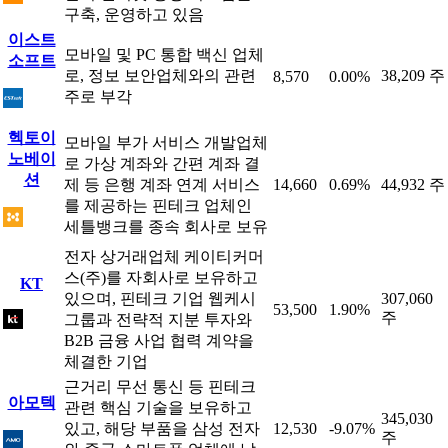
구축, 운영하고 있음
이스트
모바일 및 PC 통합 백신 업체
소프트
로, 정보 보안업체와의 관련
38,209 주
8,570
0.00%
주로 부각
헥토이
모바일 부가 서비스 개발업체
노베이
로 가상 계좌와 간편 계좌 결
션
제 등 은행 계좌 연계 서비스
14,660
0.69%
44,932 주
를 제공하는 핀테크 업체인
세틀뱅크를 종속 회사로 보유
전자 상거래업체 케이티커머
스(주)를 자회사로 보유하고
KT
있으며, 핀테크 기업 웹케시
307,060
53,500
1.90%
주
그룹과 전략적 지분 투자와
B2B 금융 사업 협력 계약을
체결한 기업
근거리 무선 통신 등 핀테크
아모텍
관련 핵심 기술을 보유하고
345,030
있고, 해당 부품을 삼성 전자
12,530
-9.07%
주