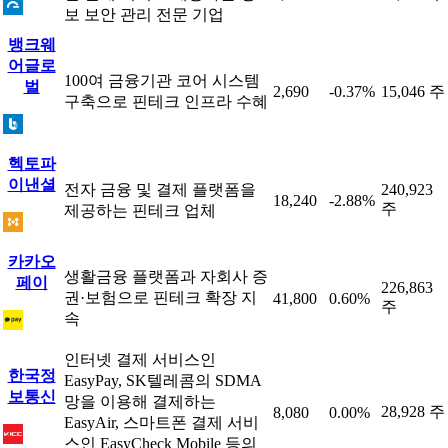
보 보안 관리 전문 기업
뱅크웨
어글로
100여 금융기관 코어 시스템
벌
2,690
-0.37%
15,046 주
구축으로 핀테크 인프라 수혜
헥토파
이낸셜
전자 금융 및 결제 플랫폼을
240,923
18,240
-2.88%
주
제공하는 핀테크 업체
카카오
생활금융 플랫폼과 자회사 증
페이
226,863
권·보험으로 핀테크 확장 지
41,800
0.60%
주
속
인터넷 결제 서비스인
한국정
EasyPay, SK텔레콤의 SDMA
보통신
망을 이용해 결제하는
28,928 주
8,080
0.00%
EasyAir, 스마트폰 결제 서비
스인 EasyCheck Mobile 등의