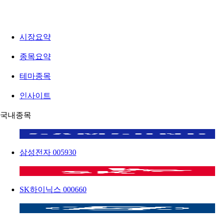
시장요약
종목요약
테마종목
인사이트
국내종목
삼성전자
005930
SK하이닉스
000660