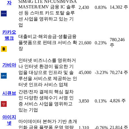
SIM/4G LTE NFCUSIM/VISA
자
MASTER/EMV 금융 IC 솔루
14,302 주
2,430
0.83%
션 등 스마트 카드 토탈 솔루
션 사업을 영위하고 있는 기
업
카카오
대출비교·해외송금·생활금융
뱅크
780,246
플랫폼으로 핀테크 서비스 확
21,600
0.23%
주
장
인터넷 비즈니스를 영위하거
가비아
나 인터넷 환경이 필요한 기
업을 대상으로 인프라 및 솔
45,000
-3.23%
70,274 주
루션을 서비스로 제공하는 인
터넷 인프라 서비스 업체
간편/전자 결제의 핵심 절차
시큐브
인 다양한 생체수기 서명 인
4,826 주
3,850
0.13%
증 서비스 사업을 영위하고
있는 기업
아이지
마이데이터 본허가 기반 초개
넷
인화 금융 플랫폼 운영 역량
21,814 주
1,310
-0.76%