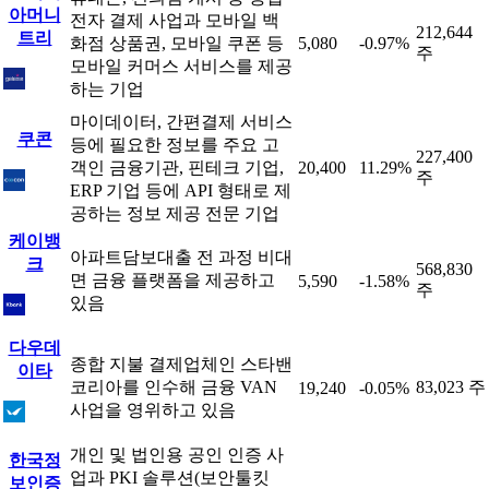
아머니
전자 결제 사업과 모바일 백
212,644
트리
화점 상품권, 모바일 쿠폰 등
5,080
-0.97%
주
모바일 커머스 서비스를 제공
하는 기업
마이데이터, 간편결제 서비스
쿠콘
등에 필요한 정보를 주요 고
227,400
객인 금융기관, 핀테크 기업,
20,400
11.29%
주
ERP 기업 등에 API 형태로 제
공하는 정보 제공 전문 기업
케이뱅
아파트담보대출 전 과정 비대
크
568,830
면 금융 플랫폼을 제공하고
5,590
-1.58%
주
있음
다우데
종합 지불 결제업체인 스타밴
이타
코리아를 인수해 금융 VAN
83,023 주
19,240
-0.05%
사업을 영위하고 있음
개인 및 법인용 공인 인증 사
한국정
업과 PKI 솔루션(보안툴킷
보인증