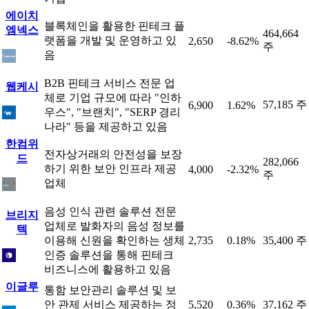
에이치
블록체인을 활용한 핀테크 플
엠넥스
464,664
랫폼을 개발 및 운영하고 있
2,650
-8.62%
주
음
B2B 핀테크 서비스 전문 업
웹케시
체로 기업 규모에 따라 "인하
57,185 주
6,900
1.62%
우스", "브랜치", "SERP 경리
나라" 등을 제공하고 있음
한컴위
전자상거래의 안전성을 보장
드
282,066
하기 위한 보안 인프라 제공
4,000
-2.32%
주
업체
음성 인식 관련 솔루션 전문
브리지
업체로 발화자의 음성 정보를
텍
이용해 신원을 확인하는 생체
2,735
0.18%
35,400 주
인증 솔루션을 통해 핀테크
비즈니스에 활용하고 있음
이글루
통함 보안관리 솔루션 및 보
안 관제 서비스 제공하는 정
5,520
0.36%
37,162 주