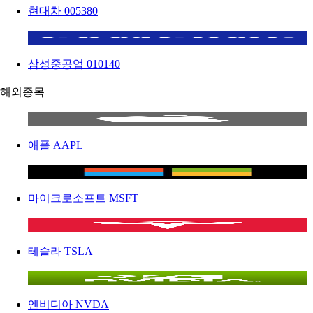
현대차
005380
삼성중공업
010140
해외종목
애플
AAPL
마이크로소프트
MSFT
테슬라
TSLA
엔비디아
NVDA