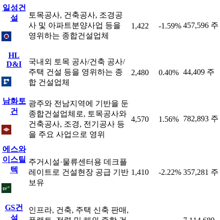
일성건
토목공사, 건축공사, 조경공
설
사 및 아파트분양사업 등을
457,596 주
1,422
-1.59%
영위하는 종합건설업체
HL
국내외 토목 공사/건축 공사/
D&I
주택 건설 등을 영위하는 종
44,409 주
2,480
0.40%
합 건설업체
남화토
광주와 전남지역에 기반을 둔
건
종합건설업체로, 토목공사와
782,893 주
4,570
1.56%
건축공사, 조경, 전기공사 등
을 주요 사업으로 영위
에스와
이스틸
주거시설·물류센터용 데크플
텍
레이트로 건설현장 공급 기반
1,410
-2.22%
357,281 주
보유
GS건
인프라, 건축, 주택 신축 판매,
설