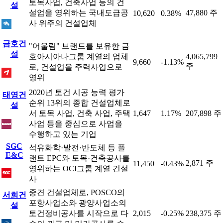
토목사업, 건축사업 등의 건
설
설업을 영위하는 국내도급공
47,880 주
10,620
0.38%
사 위주의 건설업체
금호건
"어울림" 브랜드를 보유한 금
설
호아시아나그룹 계열의 업체
4,065,799
9,660
-1.13%
주
로, 건설업을 주력사업으로
영위
2020년 토건 시공 능력 평가
태영건
순위 13위의 종합 건설업체로
설
서 토목 사업, 건축 사업, 주택
1,647
1.17%
207,898 주
사업 등을 중심으로 사업을
수행하고 있는 기업
SGC
석유화학·발전·반도체 등 플
E&C
랜트 EPC와 토목·건축공사를
2,871 주
11,450
-0.43%
영위하는 OCI그룹 계열 건설
사
중견 건설업체로, POSCO의
서희건
포항사업소와 광양사업소의
설
토건정비공사를 시작으로 다
2,015
-0.25%
238,375 주