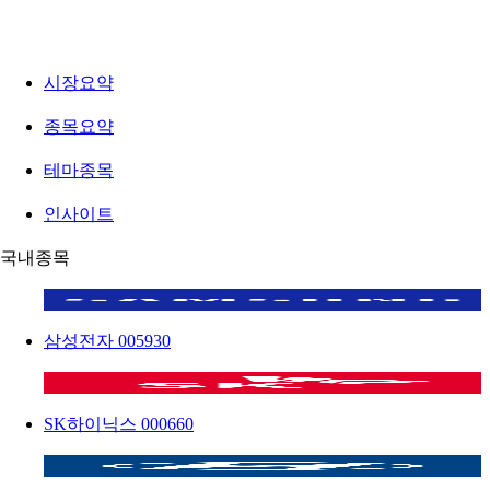
시장요약
종목요약
테마종목
인사이트
국내종목
삼성전자
005930
SK하이닉스
000660