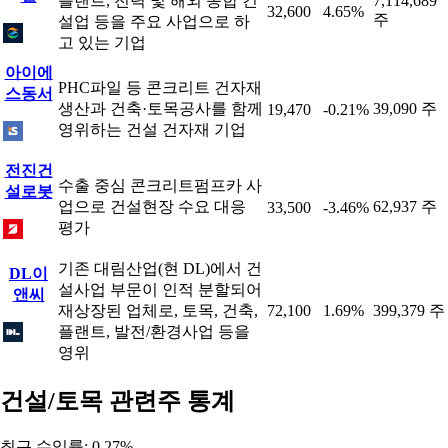
플랜트, 전력 및 해외 종합 건
7,114,689
32,600
4.65%
주
설업 등을 주요 사업으로 하
고 있는 기업
아이에
PHC파일 등 콘크리트 건자재
스동서
생산과 건축·토목공사를 함께
39,090 주
19,470
-0.21%
영위하는 건설 건자재 기업
전진건
수출 중심 콘크리트펌프카 사
설로봇
업으로 건설현장 수요 대응
62,937 주
33,500
-3.46%
평가
기존 대림산업(현 DL)에서 건
DL이
설사업 부문이 인적 분할되어
앤씨
재상장된 업체로, 토목, 건축,
72,100
1.69%
399,379 주
플랜트, 발전/환경사업 등을
영위
건설/토목 관련주 통계
최근 수익률: 0.27%