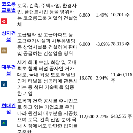
코오롱
토목, 건축, 주택사업, 환경사
글로벌
업, 플랜트사업 등을 영위하
10,701 주
8,880
1.49%
는 코오롱그룹 계열의 건설업
체
상지건
고급빌라 및 고급아파트 등
설
고급주거시설과 사무용빌딩
78,313 주
6,000
-3.69%
등 상업시설을 건설하여 판매
및 공급하는 건설업을 영위
세계 최대 수심, 최장 및 국내
대우건
최초 침매 터널 공사인 거가
설
대로, 국내 최장 도로 터널인
11,460,116
16,870
3.94%
주
인제 터널을 성공리에 관통시
키는 등 첨단 기술력을 입증
한 기업
토목과 건축 공사를 주사업으
현대건
로 하고 있는 기업으로 우리
설
나라 원전의 대부분을 시공했
643,555 주
112,600
2.27%
으며 토목, 건축 산업 분야 국
내 시장에서도 탄탄한 입지를
구축함