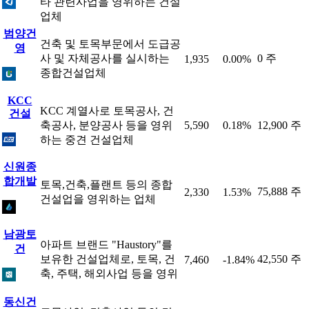
타 관련사업을 영위하는 건설
업체
범양건
건축 및 토목부문에서 도급공
영
사 및 자체공사를 실시하는
0 주
1,935
0.00%
종합건설업체
KCC
KCC 계열사로 토목공사, 건
건설
축공사, 분양공사 등을 영위
5,590
0.18%
12,900 주
하는 중견 건설업체
신원종
합개발
토목,건축,플랜트 등의 종합
75,888 주
2,330
1.53%
건설업을 영위하는 업체
남광토
아파트 브랜드 "Haustory"를
건
보유한 건설업체로, 토목, 건
42,550 주
7,460
-1.84%
축, 주택, 해외사업 등을 영위
동신건