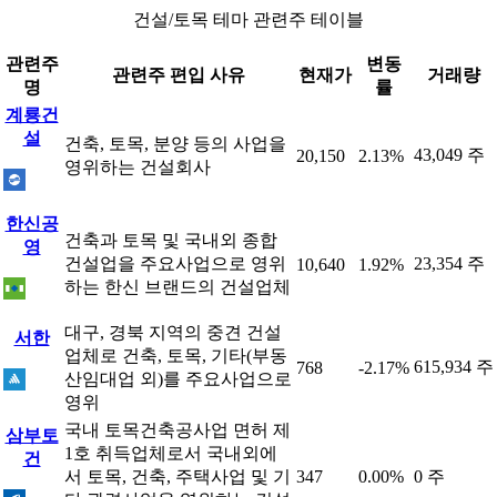
건설/토목 테마 관련주 테이블
관련주
변동
관련주 편입 사유
현재가
거래량
명
률
계룡건
설
건축, 토목, 분양 등의 사업을
43,049 주
20,150
2.13%
영위하는 건설회사
한신공
건축과 토목 및 국내외 종합
영
건설업을 주요사업으로 영위
23,354 주
10,640
1.92%
하는 한신 브랜드의 건설업체
대구, 경북 지역의 중견 건설
서한
업체로 건축, 토목, 기타(부동
615,934 주
768
-2.17%
산임대업 외)를 주요사업으로
영위
국내 토목건축공사업 면허 제
삼부토
1호 취득업체로서 국내외에
건
서 토목, 건축, 주택사업 및 기
347
0.00%
0 주