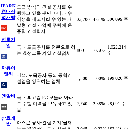
IPARK
도급 방식의 건설 공사를 수
현대산
행하고 있을 뿐만 아니라 수
업개발
익성을 제고시킬 수 있는 개
306,099 주
22,700
4.61%
발형 건설 사업에 주력해 온
종합 건설회사
진흥기
업
국내 도급공사를 전문으로 하
1,022,214
800
-0.50%
주
는 효성그룹 계열 건설업체
까뮤이
앤씨
건설, 토목공사 등의 종합건
199,026 주
1,509
1.00%
설업을 영위하는 업체
엔알비
국내 최고층 PC 모듈러 아파
트 수행 이력을 보유하고 있
7,740
2.38%
28,091 주
음
삼호개
아스콘 공사/건설 기계/골재
발
등을 영위하는 토목 시공 전
183,516 주
3,045
-0.33%