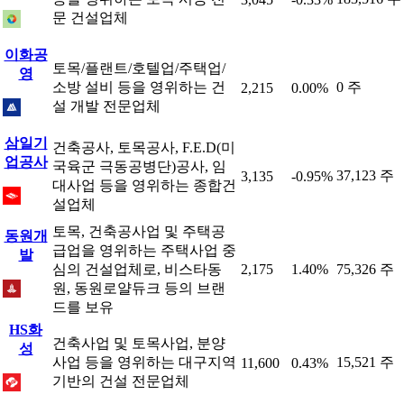
문 건설업체
이화공
토목/플랜트/호텔업/주택업/
영
소방 설비 등을 영위하는 건
0 주
2,215
0.00%
설 개발 전문업체
삼일기
건축공사, 토목공사, F.E.D(미
업공사
국육군 극동공병단)공사, 임
37,123 주
3,135
-0.95%
대사업 등을 영위하는 종합건
설업체
토목, 건축공사업 및 주택공
동원개
급업을 영위하는 주택사업 중
발
심의 건설업체로, 비스타동
2,175
1.40%
75,326 주
원, 동원로얄듀크 등의 브랜
드를 보유
HS화
건축사업 및 토목사업, 분양
성
사업 등을 영위하는 대구지역
15,521 주
11,600
0.43%
기반의 건설 전문업체