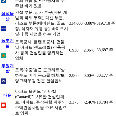
수의 관급 및 민간공사를 수
주한 바가 있음
건설 부문, 상사 부문(자원 개
삼성물
발과 국제 무역), 패션 부문,
산
리조트 부문(에버랜드, 골프
334,000
-3.88%
319,718 주
장, 식자재 유통 등), 바이오시
밀러 등 사업을 하는 기업
동부건
토목공사, 플랜트공사, 건물
설
및 아파트(센트레빌) 신축공
38,687 주
6,930
2.36%
사 등의 건설업을 영위하는
업체
우원개
토목/수중/철근 콘크리트/상
발
하수도 비계 구조물 해체/보
80,177 주
2,960
0.00%
링그라우팅 전문 건설업체
아파트 브랜드 "칸타빌
대원
(Cantavil)" 보유한 건설업체
로, 아파트, 주상복합 위주의
3,375
-2.46%
18,784 주
주택건설사업을 주요 사업으
로 영위