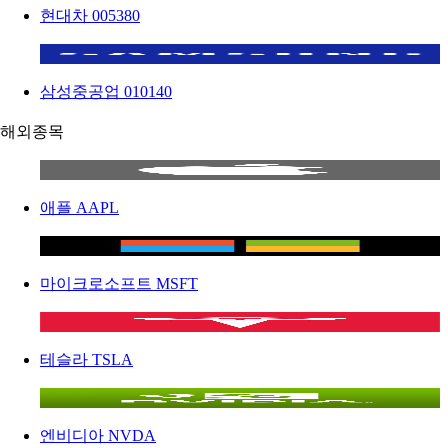
현대차
005380
삼성중공업
010140
해외종목
애플
AAPL
마이크로소프트
MSFT
테슬라
TSLA
엔비디아
NVDA