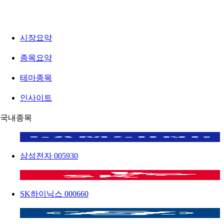
시장요약
종목요약
테마종목
인사이트
국내종목
삼성전자
005930
SK하이닉스
000660