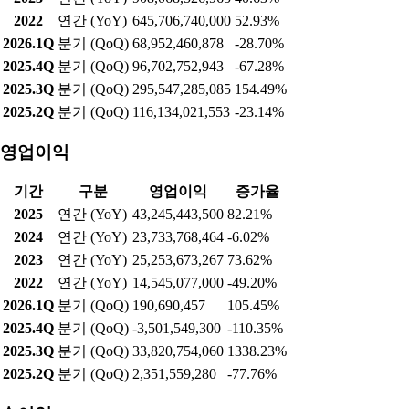
청소·세차·펫케어·의류수거 4종 출시 19개 타 브랜드 단지로 플
랫폼 확장 삼성물산 건설부문(삼성물산)이 홈플랫폼 '홈닉
(Hom...
실적현황
매출액
기간
구분
매출액
증가율
2025
연간 (YoY)
659,478,953,752
7.62%
2024
연간 (YoY)
612,780,034,467
-32.52%
2023
연간 (YoY)
908,068,526,965
40.63%
2022
연간 (YoY)
645,706,740,000
52.93%
2026.1Q
분기 (QoQ)
68,952,460,878
-28.70%
2025.4Q
분기 (QoQ)
96,702,752,943
-67.28%
2025.3Q
분기 (QoQ)
295,547,285,085
154.49%
2025.2Q
분기 (QoQ)
116,134,021,553
-23.14%