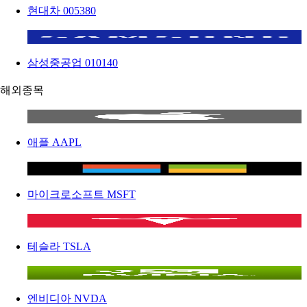
현대차
005380
삼성중공업
010140
해외종목
애플
AAPL
마이크로소프트
MSFT
테슬라
TSLA
엔비디아
NVDA