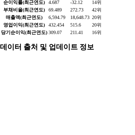
업종 내 비교
건설 업종(56개) 연간 기준
항목
현재 종목
업종 평균
업종 내 순위
시가총액
1,172.325
8,111.75
28위
PER(최근4분기)
4.262
11.18
30위
PBR
0.253
0.77
43위
ROE(최근4분기)
6.734
-5.74
23위
배당수익률(최근연도)
6.494
3.27
3위
영업이익률(최근연도)
6.558
-9.83
12위
순이익률(최근연도)
4.687
-32.12
14위
부채비율(최근연도)
69.489
272.73
42위
매출액(최근연도)
6,594.79
18,648.73
20위
영업이익(최근연도)
432.454
515.6
20위
당기순이익(최근연도)
309.07
211.41
16위
데이터 출처 및 업데이트 정보