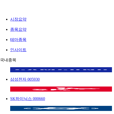
시장요약
종목요약
테마종목
인사이트
국내종목
삼성전자
005930
SK하이닉스
000660