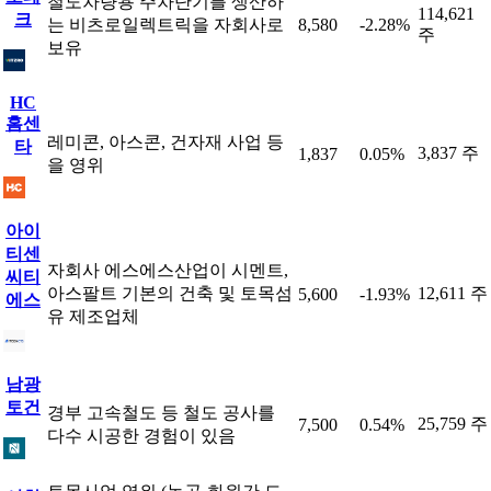
철도차량용 주차단기를 생산하
114,621
크
는 비츠로일렉트릭을 자회사로
8,580
-2.28%
주
보유
HC
홈센
레미콘, 아스콘, 건자재 사업 등
타
3,837 주
1,837
0.05%
을 영위
아이
티센
자회사 에스에스산업이 시멘트,
씨티
아스팔트 기본의 건축 및 토목섬
12,611 주
5,600
-1.93%
에스
유 제조업체
남광
토건
경부 고속철도 등 철도 공사를
25,759 주
7,500
0.54%
다수 시공한 경험이 있음