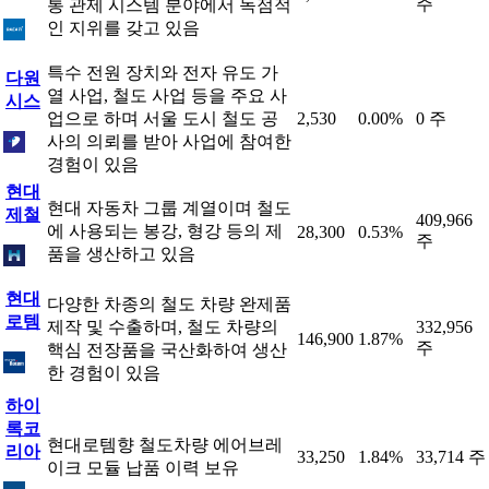
주
통 관제 시스템 분야에서 독점적
인 지위를 갖고 있음
특수 전원 장치와 전자 유도 가
다원
열 사업, 철도 사업 등을 주요 사
시스
업으로 하며 서울 도시 철도 공
2,530
0.00%
0 주
사의 의뢰를 받아 사업에 참여한
경험이 있음
현대
현대 자동차 그룹 계열이며 철도
제철
409,966
에 사용되는 봉강, 형강 등의 제
28,300
0.53%
주
품을 생산하고 있음
현대
다양한 차종의 철도 차량 완제품
로템
제작 및 수출하며, 철도 차량의
332,956
146,900
1.87%
주
핵심 전장품을 국산화하여 생산
한 경험이 있음
하이
록코
현대로템향 철도차량 에어브레
리아
33,250
1.84%
33,714 주
이크 모듈 납품 이력 보유