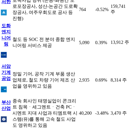
토목사업 영위 (논공-화원간 도
서한
로포장공사, 성산-논공간 도로확
159,741
764
-0.52%
주
장공사, 여주우회도로 공사 등
진행)
도화
엔지
니어
철도 등 SOC 전 분야 종합 엔지
13,912 주
5,090
0.39%
링
니어링 서비스 제공
서암
기계
정밀 기어, 공작 기계 부품 생산
공업
업체로, 철도 차량 기어 제조 산
2,935
0.69%
8,314 주
업을 영위하고 있음
종속 회사인 태명실업이 콘크리
부산
트 침목ㆍ세그멘트ㆍ건축 PCㆍ
산업
시멘트 지대 사업과 티엠트랙 시
40,200
-3.48%
3,470 주
스템(유)를 통해 고속 철도 사업
도 영위하고 있음