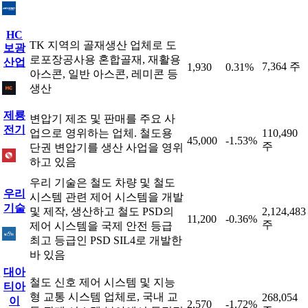
HC
TK 지역의 골재생산 업체로 도
보광
로포장공사용 혼합골재, 재활용
산업
7,364 주
1,930
0.31%
아스콘, 일반 아스콘, 레미콘 등
생산
제룡
변압기 제조 및 판매를 주요 사
전기
업으로 영위하는 업체. 철도용
110,490
45,000
-1.53%
주
단권 변압기를 생산 사업을 영위
하고 있음
우리 기술은 철도 차량 및 철도
우리
시스템 관련 제어 시스템을 개발
기술
및 제작, 생산하고 철도 PSD의
2,124,483
11,200
-0.36%
주
제어 시스템을 국제 안전 등급
최고 등급인 PSD SIL4로 개발한
바 있음
대아
철도 신호 제어 시스템 및 지능
티아
형 교통 시스템 업체로, 국내 교
268,054
이
2,570
-1.72%