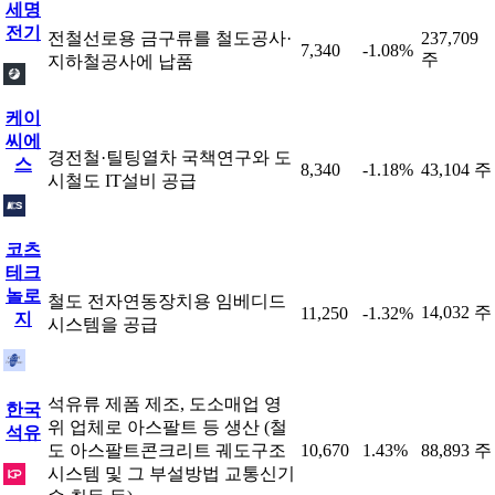
세명
전기
전철선로용 금구류를 철도공사·
237,709
7,340
-1.08%
주
지하철공사에 납품
케이
씨에
경전철·틸팅열차 국책연구와 도
스
8,340
-1.18%
43,104 주
시철도 IT설비 공급
코츠
테크
놀로
철도 전자연동장치용 임베디드
14,032 주
11,250
-1.32%
지
시스템을 공급
석유류 제폼 제조, 도소매업 영
한국
위 업체로 아스팔트 등 생산 (철
석유
도 아스팔트콘크리트 궤도구조
10,670
1.43%
88,893 주
시스템 및 그 부설방법 교통신기