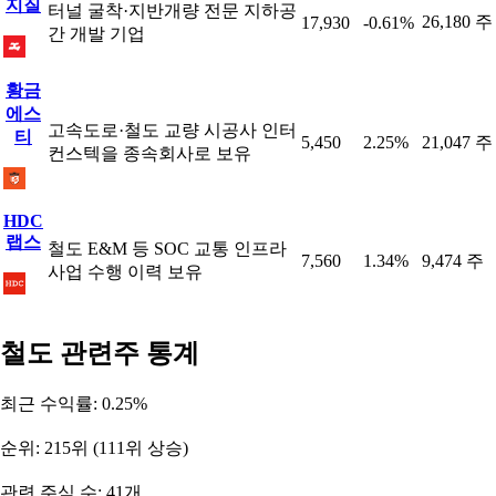
지질
터널 굴착·지반개량 전문 지하공
26,180 주
17,930
-0.61%
간 개발 기업
황금
에스
고속도로·철도 교량 시공사 인터
티
5,450
2.25%
21,047 주
컨스텍을 종속회사로 보유
HDC
랩스
철도 E&M 등 SOC 교통 인프라
7,560
1.34%
9,474 주
사업 수행 이력 보유
철도 관련주 통계
최근 수익률: 0.25%
순위: 215위 (111위 상승)
관련 주식 수: 41개