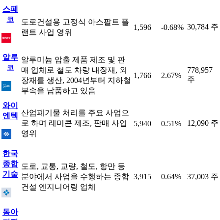
스페
코
도로건설용 고정식 아스팔트 플
30,784 주
1,596
-0.68%
랜트 사업 영위
알루
알루미늄 압출 제품 제조 및 판
코
매 업체로 철도 차량 내장재, 외
778,957
1,766
2.67%
주
장재를 생산, 2004년부터 지하철
부속을 납품하고 있음
와이
산업폐기물 처리를 주요 사업으
엔텍
로 하며 레미콘 제조, 판매 사업
12,090 주
5,940
0.51%
영위
한국
종합
도로, 교통, 교량, 철도, 항만 등
기술
분야에서 사업을 수행하는 종합
3,915
0.64%
37,003 주
건설 엔지니어링 업체
동아