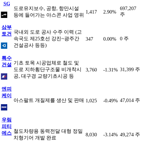
SG
도로유지보수, 공항, 항만시설
697,207
1,417
2.90%
주
등에 들어가는 아스콘 사업 영위
삼부
국내외 도로 공사 수주 이력 (고
토건
속국도 제25호선 강진~광주간
0 주
347
0.00%
건설공사 등등)
특수
기초 토목 시공업체로 철도 및
건설
도로 지하횡단구조물 비개착시
31,399 주
3,760
-1.31%
공, 대구경 교량기초시공 등
엔피
케이
아스팔트 개질제를 생산 및 판매
47,014 주
1,025
-0.49%
우림
피티
철도차량용 동력전달 대형 정밀
에스
8,030
-3.14%
49,274 주
치형기어 개발 완료