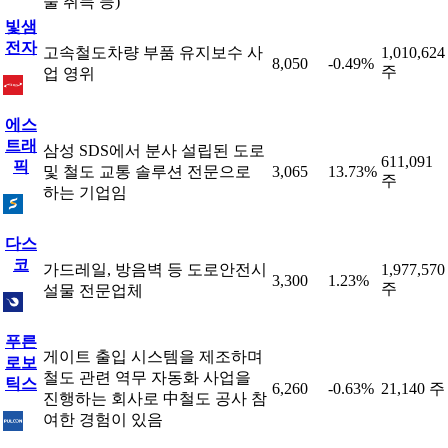
술 취득 등)
빛샘
전자
고속철도차량 부품 유지보수 사
1,010,624
8,050
-0.49%
주
업 영위
에스
트래
삼성 SDS에서 분사 설립된 도로
611,091
픽
및 철도 교통 솔루션 전문으로
3,065
13.73%
주
하는 기업임
다스
코
가드레일, 방음벽 등 도로안전시
1,977,570
3,300
1.23%
주
설물 전문업체
푸른
게이트 출입 시스템을 제조하며
로보
철도 관련 역무 자동화 사업을
틱스
6,260
-0.63%
21,140 주
진행하는 회사로 中철도 공사 참
여한 경험이 있음