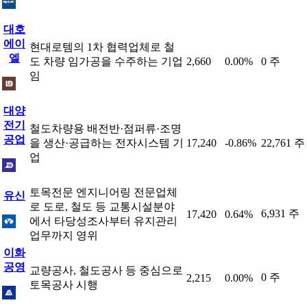
대호
에이
현대로템의 1차 협력업체로 철
엘
도 차량 임가공을 수주하는 기업
2,660
0.00%
0 주
임
대양
전기
철도차량용 배전반·점퍼류·조명
공업
을 생산·공급하는 전자시스템 기
17,240
-0.86%
22,761 주
업
토목전문 엔지니어링 전문업체
유신
로 도로, 철도 등 교통시설분야
6,931 주
17,420
0.64%
에서 타당성조사부터 유지관리
업무까지 영위
이화
공영
교량공사, 철도공사 등 중심으로
0 주
2,215
0.00%
토목공사 시행