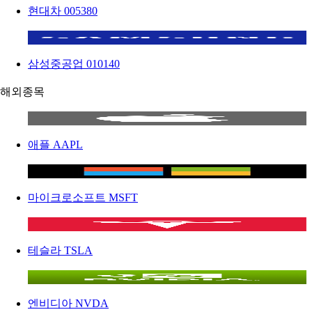
현대차
005380
삼성중공업
010140
해외종목
애플
AAPL
마이크로소프트
MSFT
테슬라
TSLA
엔비디아
NVDA