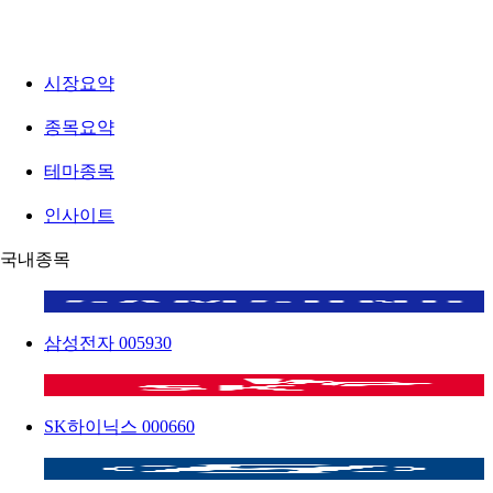
시장요약
종목요약
테마종목
인사이트
국내종목
삼성전자
005930
SK하이닉스
000660