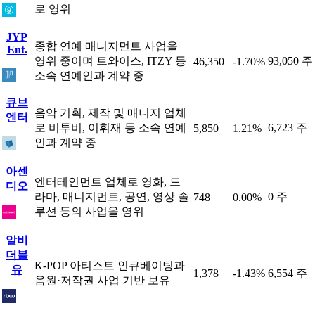
로 영위
JYP
종합 연예 매니지먼트 사업을
Ent.
영위 중이며 트와이스, ITZY 등
93,050 주
46,350
-1.70%
소속 연예인과 계약 중
큐브
음악 기획, 제작 및 매니지 업체
엔터
로 비투비, 이휘재 등 소속 연예
6,723 주
5,850
1.21%
인과 계약 중
아센
엔터테인먼트 업체로 영화, 드
디오
라마, 매니지먼트, 공연, 영상 솔
0 주
748
0.00%
루션 등의 사업을 영위
알비
더블
K-POP 아티스트 인큐베이팅과
유
1,378
-1.43%
6,554 주
음원·저작권 사업 기반 보유