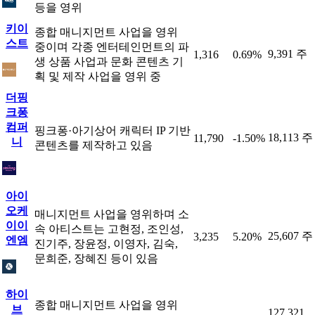
등을 영위
키이
종합 매니지먼트 사업을 영위
스트
중이며 각종 엔터테인먼트의 파
9,391 주
1,316
0.69%
생 상품 사업과 문화 콘텐츠 기
획 및 제작 사업을 영위 중
더핑
크퐁
컴퍼
핑크퐁·아기상어 캐릭터 IP 기반
18,113 주
11,790
-1.50%
니
콘텐츠를 제작하고 있음
아이
오케
매니지먼트 사업을 영위하며 소
이이
속 아티스트는 고현정, 조인성,
25,607 주
3,235
5.20%
엔엠
진기주, 장윤정, 이영자, 김숙,
문희준, 장혜진 등이 있음
하이
종합 매니지먼트 사업을 영위
브
127,321