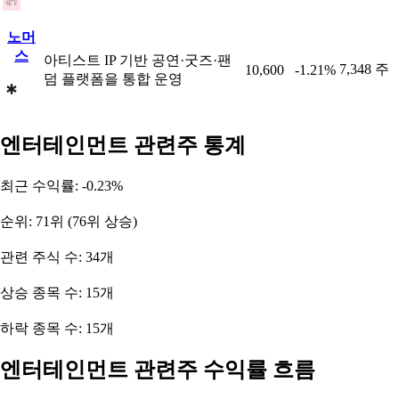
노머
스
아티스트 IP 기반 공연·굿즈·팬
7,348 주
10,600
-1.21%
덤 플랫폼을 통합 운영
엔터테인먼트 관련주 통계
최근 수익률: -0.23%
순위: 71위 (76위 상승)
관련 주식 수: 34개
상승 종목 수: 15개
하락 종목 수: 15개
엔터테인먼트 관련주 수익률 흐름