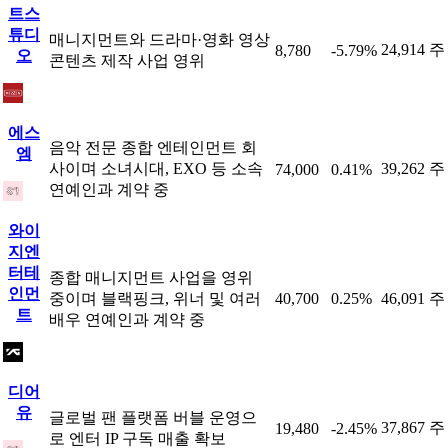
트스
튜디
매니지먼트와 드라마·영화 영상
24,914 주
8,780
-5.79%
오
콘텐츠 제작 사업 영위
에스
음악 전문 종합 엔테인먼트 회
엠
사이며 소녀시대, EXO 등 소속
39,262 주
74,000
0.41%
연예인과 계약 중
와이
지엔
터테
종합 매니지먼트 사업을 영위
인먼
중이며 블랙핑크, 위너 및 여러
40,700
0.25%
46,091 주
트
배우 연예인과 계약 중
디어
유
글로벌 팬 플랫폼 버블 운영으
37,867 주
19,480
-2.45%
로 엔터 IP 구독 매출 확보