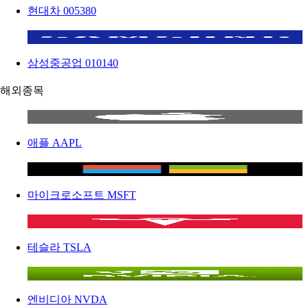
현대차
005380
삼성중공업
010140
해외종목
애플
AAPL
마이크로소프트
MSFT
테슬라
TSLA
엔비디아
NVDA