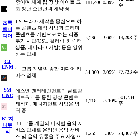
중이며 세계 탑 정상 아이돌 그
181,400
0.39%
주
룹 방탄 소년단과 계약 중
TV 드라마 제작을 중심으로 하
초록
는 콘텐츠 제작 사업과 드라마
뱀미
콘텐츠를 기반으로 하는 각종
디어
13,293 주
3,260
3.00%
부가 사업(OST, 컬러링, 캐릭터
상품, 테마파크 개발) 등을 영위
하는 업체
CJ
ENM
CJ 그룹 계열의 종합 미디어 커
77,733 주
34,800
2.05%
머스 업체
SM
에스엠 엔터테인먼트의 글로벌
C&C
네트워크를 통한 영상 콘텐츠
501,734
1,718
-3.10%
주
제작과, 매니지먼트 사업을 영
위 중
KT지
KT 그룹 계열의 디지털 음악 서
니뮤
비스 업체로 온라인 음악 서비
직
1,265
1.36%
24,867 주
스 및 음악 유통을 주요 사업으