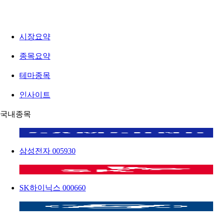
시장요약
종목요약
테마종목
인사이트
국내종목
삼성전자
005930
SK하이닉스
000660