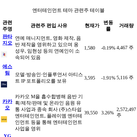
엔터테인먼트 테마 관련주 테이블
관련
변동
관련주 편입 사유
현재가
거래량
주명
률
판타
연예 매니지먼트, 영화 제작, 음
지오
반 제작을 영위하고 있으며 옹
4,467 주
1,580
-0.19%
성우, 임현성 등의 연예인이 소
속되어 있음
에스
팀
모델·방송인·인플루언서 아티스
5,116 주
3,595
-1.91%
트 IP 포트폴리오를 보유
카카오 M을 흡수합병해 음반 기
카카
획/제작/판매 및 온라인 음원 유
오
통 사업과 종속 회사 (주)스타쉽
2,572,497
39,550
3.26%
주
엔터테인먼트, 플레이엠 엔터테
인먼트 등을 통해 엔터테인먼트
사업을 영위
YG