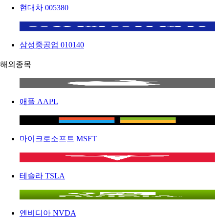
현대차
005380
삼성중공업
010140
해외종목
애플
AAPL
마이크로소프트
MSFT
테슬라
TSLA
엔비디아
NVDA