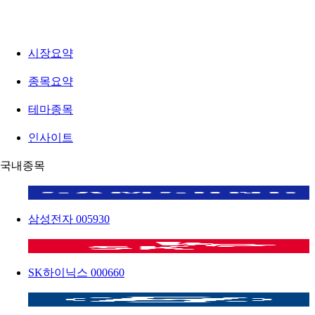
시장요약
종목요약
테마종목
인사이트
국내종목
삼성전자
005930
SK하이닉스
000660