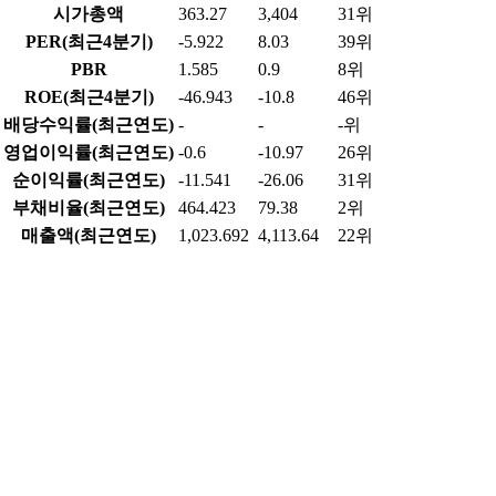
시가총액
363.27
3,404
31위
PER(최근4분기)
-5.922
8.03
39위
PBR
1.585
0.9
8위
ROE(최근4분기)
-46.943
-10.8
46위
배당수익률(최근연도)
-
-
-위
영업이익률(최근연도)
-0.6
-10.97
26위
순이익률(최근연도)
-11.541
-26.06
31위
부채비율(최근연도)
464.423
79.38
2위
매출액(최근연도)
1,023.692
4,113.64
22위
영업이익(최근연도)
-6.139
152.32
26위
당기순이익(최근연도)
-118.143
-12.61
37위
데이터 출처 및 업데이트 정보
데이터 제공
한국거래소(KRX) - 실시간 시세, 거래량, 투자자별 매매동
향