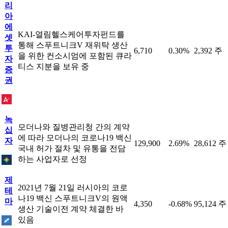
리
아
에
KAI-열림헬스케어투자펀드를
셋
통해 스푸트니크V 재위탁 생산
투
6,710
0.30%
2,392 주
을 위한 컨소시엄에 포함된 큐라
자
티스 지분을 보유 중
증
권
녹
모더나와 질병관리청 간의 계약
십
에 따라 모더나의 코로나19 백신
자
129,900
2.69%
28,612 주
국내 허가 절차 및 유통을 전담
하는 사업자로 선정
제
2021년 7월 21일 러시아의 코로
테
나19 백신 스푸트니크V의 원액
마
4,350
-0.68%
95,124 주
생산 기술이전 계약 체결한 바
있음