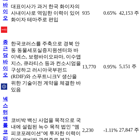
바
대표이사가 과거 한국 화이자의
이
사내이사로 역임한 이력이 있어
935
0.65%
42,153 주
오
화이자 테마주로 편입
종
한국코러스를 주축으로 경북 안
근
동 동물세포실증지원센터와 바
당
이넥스, 보령바이오파마, 이수앱
바
지스, 큐라티스 등과 컨소시엄을
5,151 주
13,770
0.95%
이
구성하고 러시아국부펀드
오
(RDIF)와 스푸트니크V 생산을
위한 기술이전 계약을 체결한 바
있음
넥
스
턴
앤
코비박 백신 사업을 목적으로 국
롤
내에 설립된 늑수 목적 법인 "엠
27,847 주
2,230
-1.11%
코
피코포레이션"에 투자한 이력이
리
있어 코비박 관련주로 부각