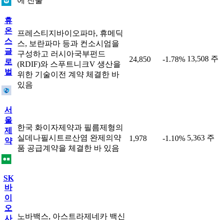
에 진출
휴
온
프레스티지바이오파마, 휴메딕
스
스, 보란파마 등과 컨소시엄을
글
구성하고 러시아국부펀드
13,508 주
24,850
-1.78%
로
(RDIF)와 스푸트니크V 생산을
벌
위한 기술이전 계약 체결한 바
있음
서
울
한국 화이자제약과 필름제형의
제
실데나필시트르산염 완제의약
5,363 주
1,978
-1.10%
약
품 공급계약을 체결한 바 있음
SK
바
이
오
노바백스, 아스트라제네카 백신
사