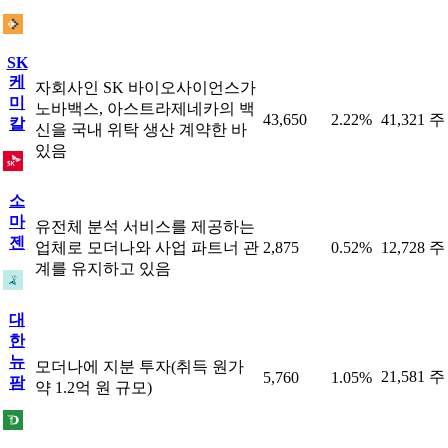
SK
케
자회사인 SK 바이오사이언스가
미
노바백스, 아스트라제네카의 백
43,650
2.22%
41,321 주
칼
신을 국내 위탁 생산 계약한 바
있음
소
마
유전체 분석 서비스를 제공하는
젠
업체로 모더나와 사업 파트너 관
2,875
0.52%
12,728 주
계를 유지하고 있음
대
한
뉴
모더나에 지분 투자(취득 원가
21,581 주
5,760
1.05%
팜
약 1.2억 원 규모)