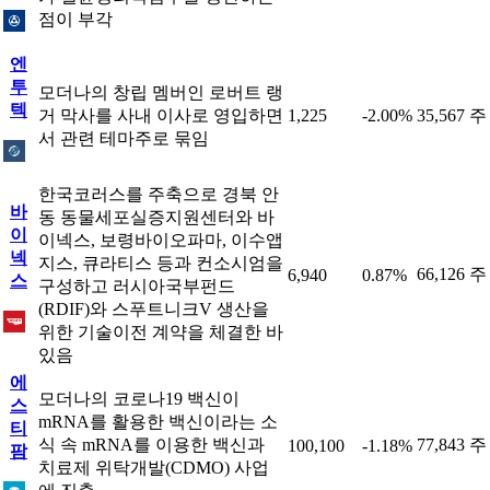
점이 부각
엔
투
모더나의 창립 멤버인 로버트 랭
텍
거 막사를 사내 이사로 영입하면
1,225
-2.00%
35,567 주
서 관련 테마주로 묶임
한국코러스를 주축으로 경북 안
바
동 동물세포실증지원센터와 바
이
이넥스, 보령바이오파마, 이수앱
넥
지스, 큐라티스 등과 컨소시엄을
66,126 주
6,940
0.87%
스
구성하고 러시아국부펀드
(RDIF)와 스푸트니크V 생산을
위한 기술이전 계약을 체결한 바
있음
에
모더나의 코로나19 백신이
스
mRNA를 활용한 백신이라는 소
티
식 속 mRNA를 이용한 백신과
77,843 주
100,100
-1.18%
팜
치료제 위탁개발(CDMO) 사업