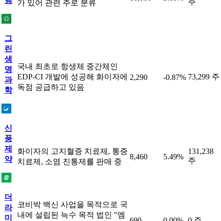
행
주
가 있어 관련 주로 분류
그
린
생
국내 최초로 항생체 중간체인
명
EDP-CI 개발에 성공해 화이자에
73,299 주
2,290
-0.87%
과
독점 공급하고 있음
학
신
풍
제
화이자의 고지혈증 치료제, 통증
131,238
8,460
5.49%
약
주
치료제, 소염 진통제를 판매 중
더
코비박 백신 사업을 목적으로 국
라
내에 설립된 늑수 목적 법인 "엠
미
690
0.00%
0 주