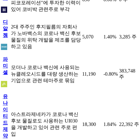
피코포레이션"에 투자한 이력이
있어 코비박 관련주로 부각
디
2대 주주인 후지필름의 자회사
알
가 노바백스의 코로나 백신 후보
젬
5,070
1.40%
3,285 주
물질의 위탁 개발을 제조를 담당
하고 있음
파
미
모더나 코로나 백신에 사용되는
383,748
셀
뉴클레오시드를 대량 생산하는
11,190
-0.80%
주
기업으로 관련 테마주로 묶임
유
나
이
아스트라제네카가 코로나 백신
티
후보 물질로도 사용하는 UI030
드
18,300
1.84%
22,392 주
을 개발하고 있어 관련 주로 편
제
입
약