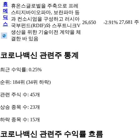
휴
휴온스글로벌을 주축으로 프레
메
스티지바이오파마, 보란파마 등
딕
과 컨소시엄을 구성하고 러시아
27,681 주
26,650
-2.91%
스
국부펀드(RDIF)와 스푸트니크V
생산을 위한 기술이전 계약을 체
결한 바 있음
코로나백신 관련주 통계
최근 수익률: 0.25%
순위: 184위 (34위 하락)
관련 주식 수: 45개
상승 종목 수: 23개
하락 종목 수: 15개
코로나백신 관련주 수익률 흐름