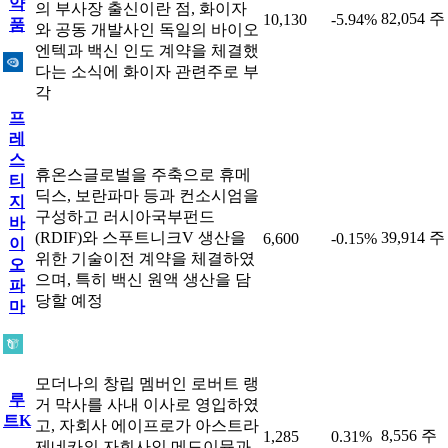
약
의 부사장 출신이란 점, 화이자
82,054 주
10,130
-5.94%
품
와 공동 개발사인 독일의 바이오
엔텍과 백신 인도 계약을 체결했
다는 소식에 화이자 관련주로 부
각
프
레
스
휴온스글로벌을 주축으로 휴메
티
딕스, 보란파마 등과 컨소시엄을
지
구성하고 러시아국부펀드
바
(RDIF)와 스푸트니크V 생산을
39,914 주
6,600
-0.15%
이
위한 기술이전 계약을 체결하였
오
으며, 특히 백신 원액 생산을 담
파
당할 예정
마
모더나의 창립 멤버인 로버트 랭
루
거 막사를 사내 이사로 영입하였
트K
고, 자회사 에이프로가 아스트라
8,556 주
1,285
0.31%
제네카의 자회사인 메드이뮨과