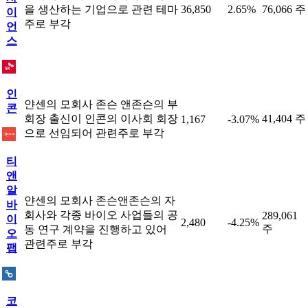
을 생산하는 기업으로 관련 테마
36,850
2.65%
76,066 주
이
주로 부각
언
스
인
얀센의 모회사 존슨 앤존슨의 부
콘
회장 출신이 인콘의 이사회 회장
41,404 주
1,167
-3.07%
으로 선임되어 관련주로 부각
티
앤
알
얀센의 모회사 존슨앤존슨의 자
바
회사와 각종 바이오 사업들의 공
289,061
이
2,480
-4.25%
주
동 연구 계약을 진행하고 있어
오
관련주로 부각
팹
코