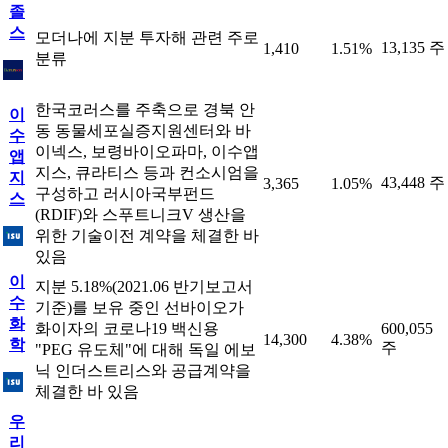
졸
스
모더나에 지분 투자해 관련 주로
13,135 주
1,410
1.51%
분류
한국코러스를 주축으로 경북 안
이
동 동물세포실증지원센터와 바
수
이넥스, 보령바이오파마, 이수앱
앱
지스, 큐라티스 등과 컨소시엄을
지
43,448 주
3,365
1.05%
구성하고 러시아국부펀드
스
(RDIF)와 스푸트니크V 생산을
위한 기술이전 계약을 체결한 바
있음
이
지분 5.18%(2021.06 반기보고서
수
기준)를 보유 중인 선바이오가
화
화이자의 코로나19 백신용
600,055
14,300
4.38%
학
주
"PEG 유도체"에 대해 독일 에보
닉 인더스트리스와 공급계약을
체결한 바 있음
우
리