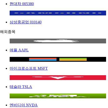
현대차
005380
삼성중공업
010140
해외종목
애플
AAPL
마이크로소프트
MSFT
테슬라
TSLA
엔비디아
NVDA