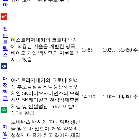
아
진
매
아스트라제네카의 코로나 백신
트
에 적용된 기술을 개발한 영국
릭
1,485
1.02%
31,450 주
바이오 기업 백시텍의 지분을 가
스
지고 있음
대
아스트라제네카의 코로나19 백
정
신 후보물질을 위탁생산하는 업
화
체인 SK바이오사이언스의 모회
14,391 주
14,710
1.10%
금
사인 SK케미칼과 전략적제휴를
체결 및 신설법인 "SK케미칼대
정"을 설립
노바백스 백신의 국내 위탁 생산
제
을 맡은 바 있으며, 제일 약품의
일
성석제 대표가 한국 화이자 제약