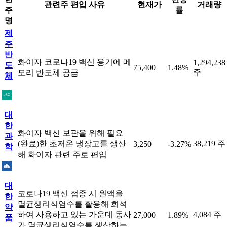
관련주 편입 사유
현재가
거래량
주
률
명
제
주
반
화이자 코로나19 백신 용기에 메
1,294,238
도
75,400
1.48%
주
모리 반도체 공급
체
대
한
화이자 백신 보관을 위해 필요
과
(완료)한 초저온 냉장고를 생산
38,219 주
3,250
-3.27%
학
해 화이자 관련 주로 편입
대
코로나19 백신 접종 시 원액을
한
멸균생리식염수를 활용해 희석
약
하여 사용하고 있는 가운데 동사
4,084 주
27,000
1.89%
품
가 멸균생리식염수를 생산하는