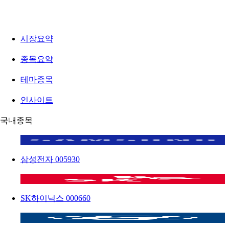
시장요약
종목요약
테마종목
인사이트
국내종목
삼성전자
005930
SK하이닉스
000660