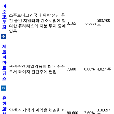
아
주
스푸트니크V 국내 위탁 생산 추
IB
진 중인 지엘라파 컨소시엄에 참
583,709
투
3,165
-0.63%
주
여한 큐라티스에 지분 투자 중에
자
있음
제
일
파
마
관련주인 제일약품의 최대 주주
홀
7,600
0.00%
4,027 주
로서 화이자 관련주에 편입
딩
스
유
한
양
얀센과 거액의 계약을 체결한 바
310,697
80,600
3.60%