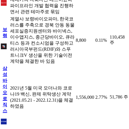
파이프라인 개발 협력을 진행하
면서 관련 테마주로 묶임
계열사 보령바이오파마, 한국코
러스를 주축으로 경북 안동 동물
보
세포실증지원센터와 바이넥스,
령
이수앱지스, 종근당바이오, 큐라
110,458
8,800
0.11%
주
티스 등과 컨소시엄을 구성하고
러시아국부펀드(RDIF)와 스푸
트니크V 생산을 위한 기술이전
계약을 체결한 바 있음
삼
성
바
이
2021년 5월 미국 모더나와 코로
오
나19 백신, 완제 위탁생산 계약
51,786 주
1,556,000
2.77%
로
(2021.05.21 - 2022.12.31)을 체결
직
하였음
스