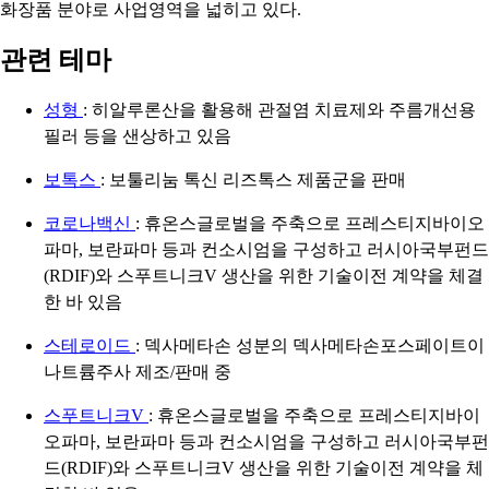
화장품 분야로 사업영역을 넓히고 있다.
관련 테마
성형
: 히알루론산을 활용해 관절염 치료제와 주름개선용
필러 등을 샌상하고 있음
보톡스
: 보툴리눔 톡신 리즈톡스 제품군을 판매
코로나백신
: 휴온스글로벌을 주축으로 프레스티지바이오
파마, 보란파마 등과 컨소시엄을 구성하고 러시아국부펀드
(RDIF)와 스푸트니크V 생산을 위한 기술이전 계약을 체결
한 바 있음
스테로이드
: 덱사메타손 성분의 덱사메타손포스페이트이
나트륨주사 제조/판매 중
스푸트니크V
: 휴온스글로벌을 주축으로 프레스티지바이
오파마, 보란파마 등과 컨소시엄을 구성하고 러시아국부펀
드(RDIF)와 스푸트니크V 생산을 위한 기술이전 계약을 체