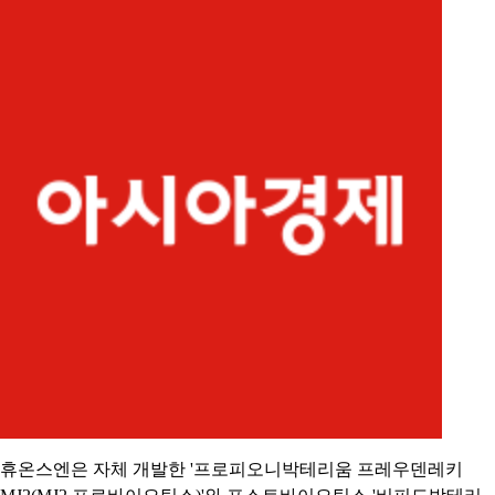
휴온스엔은 자체 개발한 '프로피오니박테리움 프레우덴레키