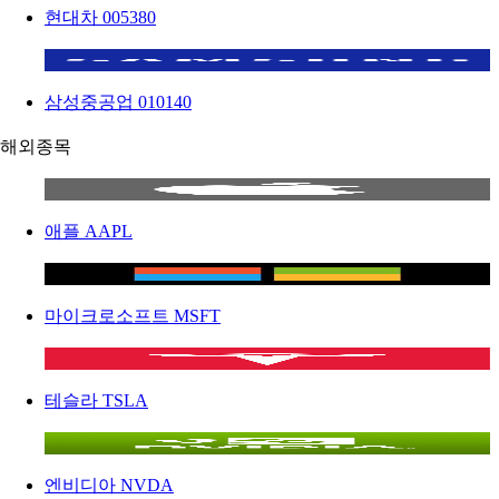
현대차
005380
삼성중공업
010140
해외종목
애플
AAPL
마이크로소프트
MSFT
테슬라
TSLA
엔비디아
NVDA