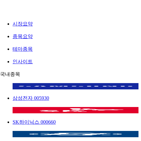
시장요약
종목요약
테마종목
인사이트
국내종목
삼성전자
005930
SK하이닉스
000660