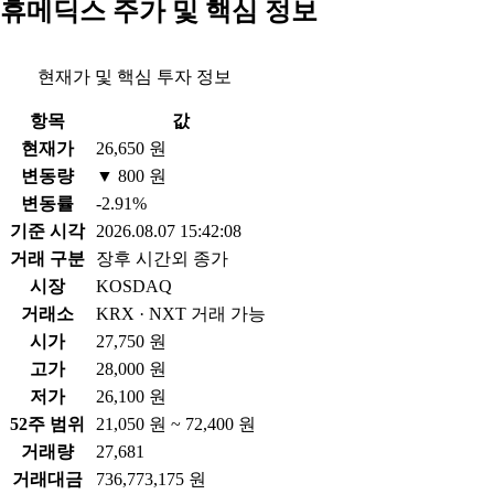
휴메딕스 주가 및 핵심 정보
현재가 및 핵심 투자 정보
항목
값
현재가
26,650 원
변동량
▼ 800 원
변동률
-2.91%
기준 시각
2026.08.07 15:42:08
거래 구분
장후 시간외 종가
시장
KOSDAQ
거래소
KRX · NXT 거래 가능
시가
27,750 원
고가
28,000 원
저가
26,100 원
52주 범위
21,050 원 ~ 72,400 원
거래량
27,681
거래대금
736,773,175 원