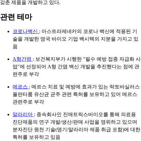
갖춘 제품을 개발하고 있다.
관련 테마
코로나백신
: 아스트라제네카의 코로나 백신에 적용된 기
술을 개발한 영국 바이오 기업 백시텍의 지분을 가지고 있
음
A형간염
: 보건복지부가 시행한 "필수 예방 접종 자급화 사
업"에 선정되어 A형 간염 백신 개발을 추진했다는 점에 관
련주로 부각
메르스
: 메르스 치료 및 예방에 효과가 있는 락토바실러스
플란타룸 유산균 균주 관련 특허를 보유하고 있어 메르스
관련주로 부각
말라리아
: 종속회사인 진매트릭스바이오를 통해 의료용
진단제품의 연구 개발/생산/판매 사업을 영위하고 있으며
분자진단 원천 기술(뎅기/말라리아 제품 취급 포함)에 대한
특허를 보유하고 있음