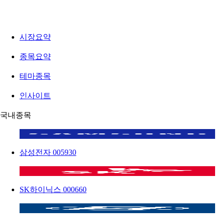
시장요약
종목요약
테마종목
인사이트
국내종목
삼성전자
005930
SK하이닉스
000660