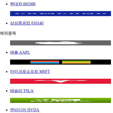
현대차
005380
삼성중공업
010140
해외종목
애플
AAPL
마이크로소프트
MSFT
테슬라
TSLA
엔비디아
NVDA