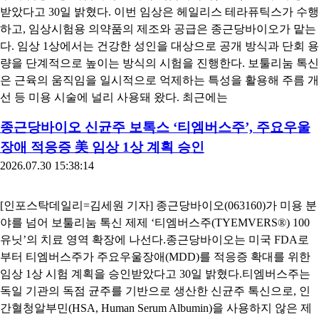
받았다고 30일 밝혔다. 이번 임상은 헤일리스 테라퓨틱스가 수행
하고, 임상시험용 의약품의 제조와 공급은 종근당바이오가 맡는
다. 임상 1상에서는 건강한 성인을 대상으로 공개 방식과 단회 용
량을 단계적으로 높이는 방식의 시험을 진행한다. 보툴리눔 톡신
은 근육의 움직임을 일시적으로 억제하는 특성을 활용해 주름 개
선 등 미용 시술에 널리 사용돼 왔다. 최근에는
종근당바이오 신균주 보톡스 ‘티엠버스주’, 주요우울
장애 적응증 美 임상 1상 계획 승인
2026.07.30 15:38:14
[인포스탁데일리=김세원 기자] 종근당바이오(063160)가 미용 분
야를 넘어 보툴리눔 톡신 제제 ‘티엠버스주(TYEMVERS®) 100
유닛’의 치료 영역 확장에 나선다.종근당바이오는 미국 FDA로
부터 티엠버스주가 주요우울장애(MDD)​를 적응증 확대를 위한
임상 1상 시험 계획을 승인받았다고 30일 밝혔다.티엠버스주는
독일 기관의 독점 균주를 기반으로 생산한 신균주 톡신으로, 인
간혈청알부민(HSA, Human Serum Albumin)을 사용하지 않은 제