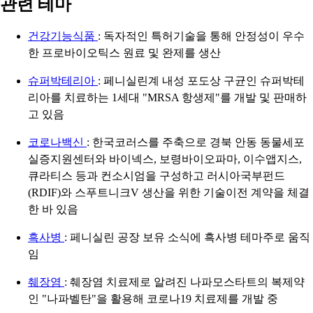
관련 테마
건강기능식품
: 독자적인 특허기술을 통해 안정성이 우수
한 프로바이오틱스 원료 및 완제를 생산
슈퍼박테리아
: 페니실린계 내성 포도상 구균인 슈퍼박테
리아를 치료하는 1세대 "MRSA 항생제"를 개발 및 판매하
고 있음
코로나백신
: 한국코러스를 주축으로 경북 안동 동물세포
실증지원센터와 바이넥스, 보령바이오파마, 이수앱지스,
큐라티스 등과 컨소시엄을 구성하고 러시아국부펀드
(RDIF)와 스푸트니크V 생산을 위한 기술이전 계약을 체결
한 바 있음
흑사병
: 페니실린 공장 보유 소식에 흑사병 테마주로 움직
임
췌장염
: 췌장염 치료제로 알려진 나파모스타트의 복제약
인 "나파벨탄"을 활용해 코로나19 치료제를 개발 중