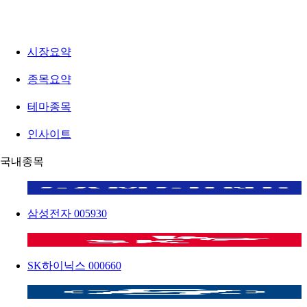
시장요약
종목요약
테마종목
인사이트
국내종목
삼성전자
005930
SK하이닉스
000660