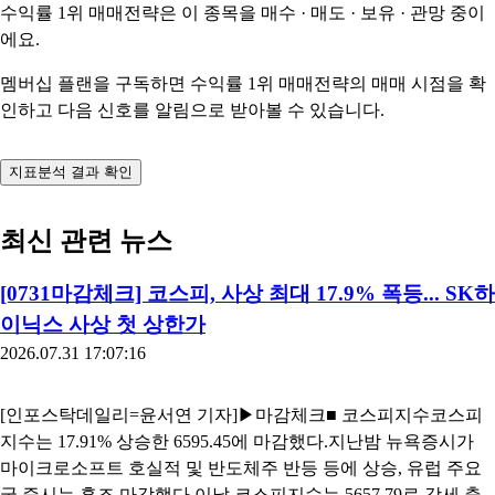
수익률 1위 매매전략은 이 종목을
매수 · 매도 · 보유 · 관망
중이
에요.
멤버십 플랜을 구독하면 수익률 1위 매매전략의 매매 시점을 확
인하고 다음 신호를 알림으로 받아볼 수 있습니다.
지표분석 결과 확인
최신 관련 뉴스
[0731마감체크] 코스피, 사상 최대 17.9% 폭등... SK하
이닉스 사상 첫 상한가
2026.07.31 17:07:16
[인포스탁데일리=윤서연 기자]▶마감체크■ 코스피지수코스피
지수는 17.91% 상승한 6595.45에 마감했다.지난밤 뉴욕증시가
마이크로소프트 호실적 및 반도체주 반등 등에 상승, 유럽 주요
국 증시는 혼조 마감했다.이날 코스피지수는 5657.79로 강세 출