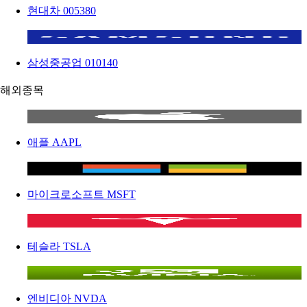
현대차
005380
삼성중공업
010140
해외종목
애플
AAPL
마이크로소프트
MSFT
테슬라
TSLA
엔비디아
NVDA