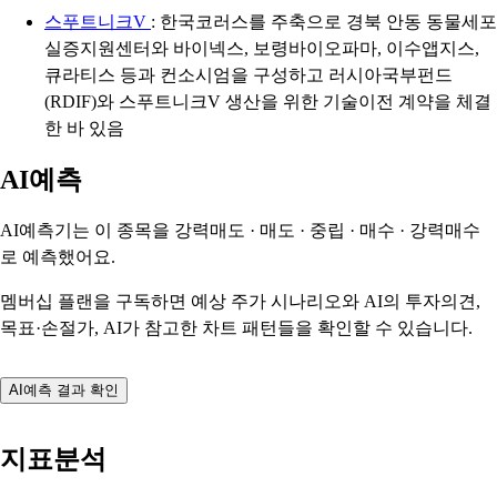
스푸트니크V
: 한국코러스를 주축으로 경북 안동 동물세포
실증지원센터와 바이넥스, 보령바이오파마, 이수앱지스,
큐라티스 등과 컨소시엄을 구성하고 러시아국부펀드
(RDIF)와 스푸트니크V 생산을 위한 기술이전 계약을 체결
한 바 있음
AI예측
AI예측기는 이 종목을
강력매도 · 매도 · 중립 · 매수 · 강력매수
로 예측했어요.
멤버십 플랜을 구독하면 예상 주가 시나리오와 AI의 투자의견,
목표·손절가, AI가 참고한 차트 패턴들을 확인할 수 있습니다.
AI예측 결과 확인
지표분석