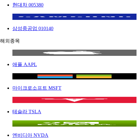
현대차
005380
삼성중공업
010140
해외종목
애플
AAPL
마이크로소프트
MSFT
테슬라
TSLA
엔비디아
NVDA