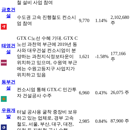
철 설비 사업 참여
금호건
설
수도권 고속 진행철도 컨소시
2,102,680
9,770
1.14%
주
엄 참여
GTX C노선 수혜 기대. GTX C
노선 과천역 부근에 2019년 동
태영건
사와 대우건설 컨소시엄이 분
설
177,166
양하는 과천지식정보타운이
1,621
-1.58%
주
위치하고 있으며, 수원역 부근
에는 수원고등지구 사업지가
위치하고 있음
동부건
설
컨소시엄 통해 GTX-C 민간투
26,075 주
6,960
0.43%
자 건설공사 수주
우원개
터널 공사용 굴착 중장비 보유
발
하고 있는 업체로, 경부 고속
87,900 주
2,985
0.84%
철도, 서울, 부산, 대구, 대전,