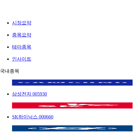
시장요약
종목요약
테마종목
인사이트
국내종목
삼성전자
005930
SK하이닉스
000660