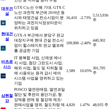
인천 등 지하철 공사 수행
GTX C노선 수혜 기대. GTX C
대우건
노선 과천역 부근에 2019년 동
설
5,513,936
사와 태영건설 컨소시엄이 분
16,410
-2.73%
주
양하는 과천지식정보타운이
위치하고 있음
현대건
GTX-A 부근에서 분당구 판교
설
대장지구에 현대 건설 컨소시
440,302
109,900
-2.40%
주
엄이 힐스테이트 판교 엘포레
를 공급한 기업
IT 융복합 사업, 신재생 에너
비츠로
지 사업, 첨단 그린도시 사업,
시스
해외 사업, 철도 및 지하철 등
301,705
1,589
10.65%
주
에 사용되는 원격 감시 제어
시스템 사업을 영위하고 있는
기업
POSCO 열연판매점. 열연코일
절단 및 후판의 용단가공, 형
삼현철
강제품 판매 등 철강재 제조/
강
판매사업을 영위. 철도차량 제
4,820
1.47%
48,935 주