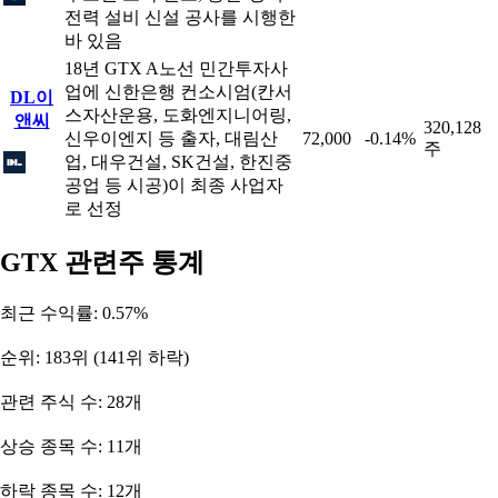
전력 설비 신설 공사를 시행한
바 있음
18년 GTX A노선 민간투자사
업에 신한은행 컨소시엄(칸서
DL이
스자산운용, 도화엔지니어링,
앤씨
320,128
신우이엔지 등 출자, 대림산
72,000
-0.14%
주
업, 대우건설, SK건설, 한진중
공업 등 시공)이 최종 사업자
로 선정
GTX 관련주 통계
최근 수익률: 0.57%
순위: 183위 (141위 하락)
관련 주식 수: 28개
상승 종목 수: 11개
하락 종목 수: 12개