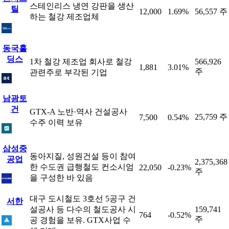
스테인리스 냉연 강판을 생산
틸
12,000
1.69%
56,557 주
하는 철강 제조업체
동국홀
딩스
1차 철강 제조업 회사로 철강
566,926
1,881
3.01%
주
관련주로 부각된 기업
남광토
건
GTX-A 노반·역사 건설공사
25,759 주
7,500
0.54%
수주 이력 보유
삼성중
동아지질, 성원건설 등이 참여
공업
2,375,368
한 수도권 급행철도 컨소시엄
22,050
-0.23%
주
을 구성한 바 있음
대구 도시철도 3호선 5공구 건
서한
설공사 등 다수의 철도공사 시
159,741
764
-0.52%
주
공 경험을 보유. GTX사업 수