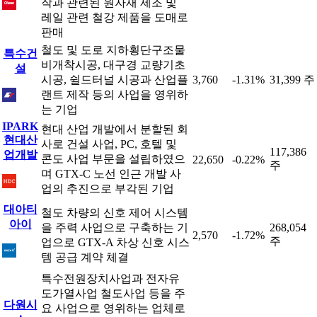
작과 관련된 원자재 제조 및
레일 관련 철강 제품을 도매로
판매
철도 및 도로 지하횡단구조물
특수건
비개착시공, 대구경 교량기초
설
시공, 쉴드터널 시공과 산업플
3,760
-1.31%
31,399 주
랜트 제작 등의 사업을 영위하
는 기업
IPARK
현대 산업 개발에서 분할된 회
현대산
사로 건설 사업, PC, 호텔 및
117,386
업개발
콘도 사업 부문을 설립하였으
22,650
-0.22%
주
며 GTX-C 노선 인근 개발 사
업의 추진으로 부각된 기업
대아티
철도 차량의 신호 제어 시스템
아이
을 주력 사업으로 구축하는 기
268,054
2,570
-1.72%
주
업으로 GTX-A 차상 신호 시스
템 공급 계약 체결
특수전원장치사업과 전자유
도가열사업 철도사업 등을 주
다원시
요 사업으로 영위하는 업체로