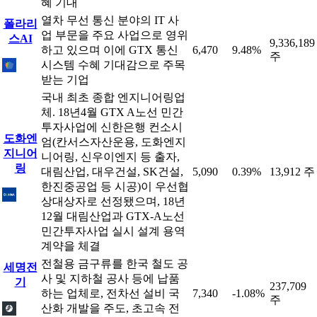
혜 기대
열차 무선 통신 분야의 IT 사
폴라리
업 부문을 주요 사업으로 영위
스AI
9,336,189
하고 있으며 이에 GTX 통신
6,470
9.48%
주
시스템 수혜 기대감으로 주목
받는 기업
국내 최초 종합 엔지니어링업
체. 18년4월 GTX A노선 민간
투자사업에 신한은행 컨소시
도화엔
엄(칸서스자산운용, 도화엔지
지니어
니어링, 신우이엔지 등 출자,
링
대림산업, 대우건설, SK건설,
5,090
0.39%
13,912 주
한진중공업 등 시공)이 우선협
상대상자로 선정됐으며, 18년
12월 대림산업과 GTX-A노선
민간투자사업 실시 설계 용역
계약을 체결
전철용 금구류를 한국 철도 공
세명전
사 및 지하철 공사 등에 납품
기
237,709
하는 업체로, 전차선 설비 국
7,340
-1.08%
주
산화 개발을 주도, 초고속 전