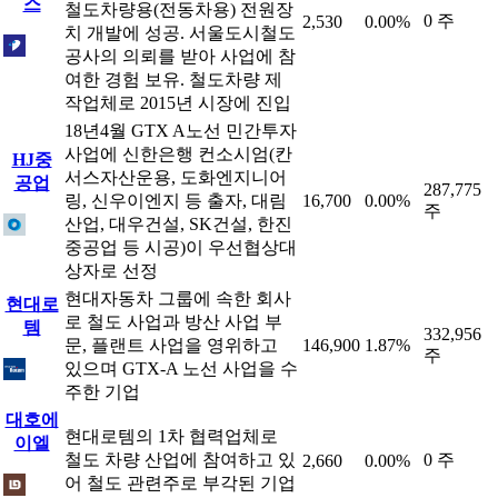
스
철도차량용(전동차용) 전원장
0 주
2,530
0.00%
치 개발에 성공. 서울도시철도
공사의 의뢰를 받아 사업에 참
여한 경험 보유. 철도차량 제
작업체로 2015년 시장에 진입
18년4월 GTX A노선 민간투자
사업에 신한은행 컨소시엄(칸
HJ중
서스자산운용, 도화엔지니어
공업
287,775
링, 신우이엔지 등 출자, 대림
16,700
0.00%
주
산업, 대우건설, SK건설, 한진
중공업 등 시공)이 우선협상대
상자로 선정
현대자동차 그룹에 속한 회사
현대로
로 철도 사업과 방산 사업 부
템
332,956
문, 플랜트 사업을 영위하고
146,900
1.87%
주
있으며 GTX-A 노선 사업을 수
주한 기업
대호에
현대로템의 1차 협력업체로
이엘
철도 차량 산업에 참여하고 있
0 주
2,660
0.00%
어 철도 관련주로 부각된 기업