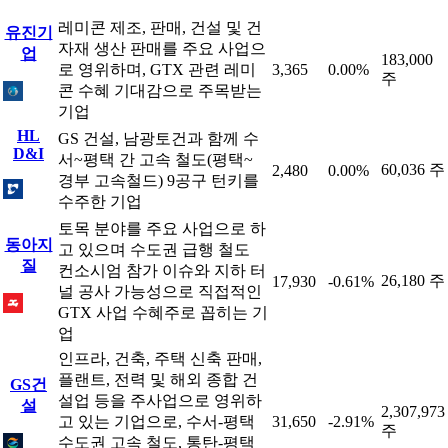
레미콘 제조, 판매, 건설 및 건
유진기
자재 생산 판매를 주요 사업으
업
183,000
로 영위하며, GTX 관련 레미
3,365
0.00%
주
콘 수혜 기대감으로 주목받는
기업
HL
GS 건설, 남광토건과 함께 수
D&I
서~평택 간 고속 철도(평택~
60,036 주
2,480
0.00%
경부 고속철드) 9공구 턴키를
수주한 기업
토목 분야를 주요 사업으로 하
동아지
고 있으며 수도권 급행 철도
질
컨소시엄 참가 이슈와 지하 터
26,180 주
17,930
-0.61%
널 공사 가능성으로 직접적인
GTX 사업 수혜주로 꼽히는 기
업
인프라, 건축, 주택 신축 판매,
플랜트, 전력 및 해외 종합 건
GS건
설업 등을 주사업으로 영위하
설
2,307,973
고 있는 기업으로, 수서-평택
31,650
-2.91%
주
수도권 고속 철도, 통탄-평택