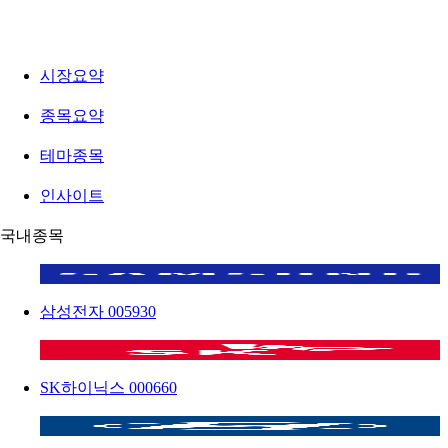
시장요약
종목요약
테마종목
인사이트
국내종목
삼성전자
005930
SK하이닉스
000660