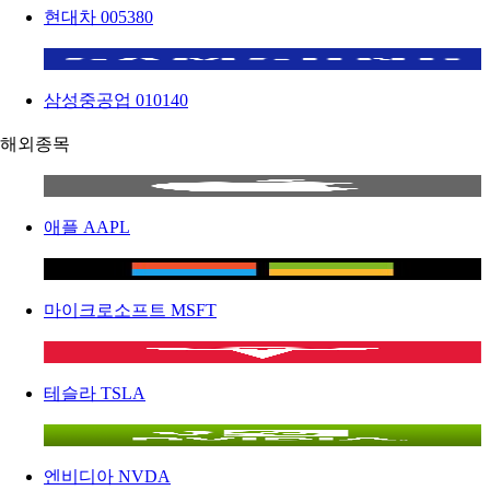
현대차
005380
삼성중공업
010140
해외종목
애플
AAPL
마이크로소프트
MSFT
테슬라
TSLA
엔비디아
NVDA