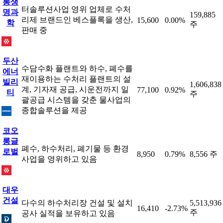
롱생
터솔루션사업 영위 업체로 수처
명과
159,885
리제 브랜드인 베스플록을 생산,
15,600
0.00%
학
주
판매 중
두산
수담수화 플랜트와 하수, 폐수를
에너
재이용하는 수처리 플랜트의 설
빌리
1,606,838
계, 기자재 공급, 시운전까지 일
77,100
0.92%
티
주
괄공급 시스템을 갖춘 물사업의
종합솔루션을 제공
코오
롱글
폐수, 하수처리, 폐기물 등 환경
로벌
8,950
0.79%
8,556 주
사업을 영위하고 있음
대우
건설
다수의 하수처리장 건설 및 설치
5,513,936
16,410
-2.73%
주
공사 실적을 보유하고 있음