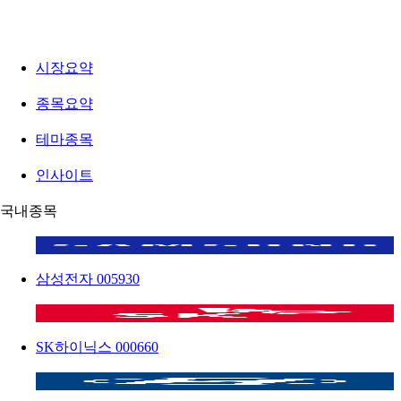
시장요약
종목요약
테마종목
인사이트
국내종목
삼성전자
005930
SK하이닉스
000660