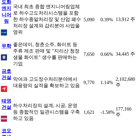
도화
국내 최초 종합 엔지니어링업체
엔지
로 하수고도처리시스템을 포함
니어
한 하수종말처리장 및 산업 폐수
13,912 주
5,090
0.39%
링
처리장 설계와 감리분야 사업을
영위
좋은데이, 청춘소주, 화이트 등
무학
주류 제조 판매 및 "지리산 청정
34,445 주
7,650
0.66%
샘물 화이트" 생수를 판매하는
기업
금호
건설
막여과 고도정수처리분야에서
2,102,680
9,770
1.14%
주
대용량의 실적을 확보하고 있음
태영
하수처리장의 설계, 시공, 운영
건설
177,166
등 종합적인 일관시스템을 구축
1,621
-1.58%
주
하고 있음
코오