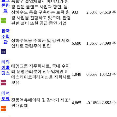
종합 건설업체로서 에너지와 환
론한
경 전문 플랜트 사업과 항만, 댐,
텍
상하수도 등을 구축하는 토목 환
933
2.53%
67,619 주
경 사업을 진행하고 있으며, 환경
관련 설비 또한 공급 중인 기업
한국
주철
상하수도용 주철관 및 강관 제조
관
6,690
1.36%
37,090 주
업체로 관련주에 편입
티와
태영그룹 지주회사로, 국내 수처
이홀
리 운영관리분야 선두업체인 티
딩스
1,848
0.65%
10,423 주
에스케이코퍼레이션을 자회사로
보유
에너
토크
전동액츄에이터 및 감속기 제조/
27,882 주
4,865
-0.10%
판매업체