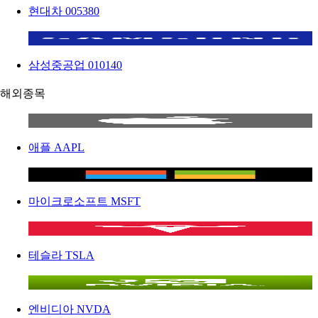
현대차
005380
삼성중공업
010140
해외종목
애플
AAPL
마이크로소프트
MSFT
테슬라
TSLA
엔비디아
NVDA