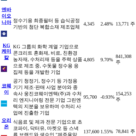
엔바
이오
정수기용 최종필터 등 습식공정
니아
4,345
2.48%
13,771 주
기반의 첨단 복합소재 제조업체
KG
KG 그룹의 화학 계열 기업으로
케미
콘크리트 혼화제, 비료, 친환경
841,308
칼
농자재, 수처리재 등을 주력 상품
4,805
9.70%
주
으로 제조 중, 수돗물 정수용 응
집제 등을 개발한 기업
공기 청정기, 정수기 등 가정용
코웨
기기 제조·판매 사업 분야와 종
이
속사 웅진코웨이엔텍(주)과 수처
154,253
95,700
-0.93%
주
리 엔지니어링 전문 기업 그린엔
텍의 지분을 보유하며 수처리 사
업에 진출한 기업
오리
식음료 및 제과 전문 기업으로 초
온
코파이, 닥터유, 마켓오 등 스낵
78,841 주
137,600
1.55%
류 브랜드와 생수인 "제주용암