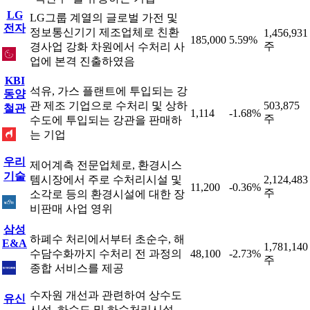
LG
LG그룹 계열의 글로벌 가전 및
전자
정보통신기기 제조업체로 친환
1,456,931
185,000
5.59%
주
경사업 강화 차원에서 수처리 사
업에 본격 진출하였음
KBI
석유, 가스 플랜트에 투입되는 강
동양
관 제조 기업으로 수처리 및 상하
503,875
철관
1,114
-1.68%
주
수도에 투입되는 강관을 판매하
는 기업
우리
제어계측 전문업체로, 환경시스
기술
템시장에서 주로 수처리시설 및
2,124,483
11,200
-0.36%
주
소각로 등의 환경시설에 대한 장
비판매 사업 영위
삼성
하폐수 처리에서부터 초순수, 해
E&A
1,781,140
수담수화까지 수처리 전 과정의
48,100
-2.73%
주
종합 서비스를 제공
수자원 개선과 관련하여 상수도
유신
시설, 하수도 및 하수처리시설,