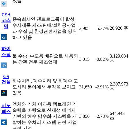
있음
CSA
종속회사인 젠트로그룹이 합성
코스
수지제품 제조/판매/설치공사업
믹
20,920 주
2,905
-5.37%
과 수질 및 환경관련사업을 영위
하고 있음
하이
스틸
물 수송, 수도용 배관으로 사용되
3,129,034
3,015
-0.82%
주
는 강관 전문 제조업체
GS
하수처리, 폐수처리 및 하폐수 고
건설
2,307,973
도처리 분야에서 두각을 보이고
31,650
-2.91%
주
있음
액체와 기체 여과용 멤브레인 기
시노
술력을 바탕으로 신재생 에너지
펙스
644,943
기반의 해수 담수화 시스템을 개
3,850
-2.78%
주
발하는 수처리 시스템 관련 사업
관련 기업