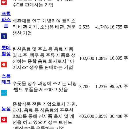
수"를 판매하는 기업
프럼
파스
배관재를 연구 개발하여 플라스
트
틱 배관 자재, 소방용 배관, 전문
2,535
-1.74%
16,755 주
생산 기업
롯데
탄산음료 및 주스 등 음료 제품
칠성
및 소주, 맥주 등 주류 제품을 생
16,895 주
102,600
1.08%
산하는 종합 음료 회사로서 "아
이시스" 생수를 판매하는 기업
스톰
테크
수돗물 정수 과정에 쓰이는 피팅
99,576 주
3,700
1.23%
·밸브 부품을 제조하고 있음
종합식품 전문 기업으로서 라면,
농심
과자, 음료 등 식음료의 꾸준한
R&D를 통해 신제품 출시 및 개
405,000
3.85%
36,408 주
선을 하고 있으며 생수 브랜드
"백산수"를 유통하는 기업