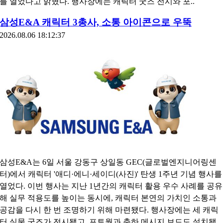
를 열었다고 밝혔다. 행사장에는 캐릭터 굿즈 전시와 포..
삼성E&A 캐릭터 3총사, 소통 아이콘으로 우뚝
2026.08.06 18:12:37
삼성E&A는 6일 서울 강동구 상일동 GEC(글로벌엔지니어링센
터)에서 캐릭터 '애디·에니·세이디(사진)' 탄생 1주년 기념 행사를
열었다. 이번 행사는 지난 1년간의 캐릭터 활용 우수 사례를 공유
해 실무 적용도를 높이는 동시에, 캐릭터 본연의 가치인 소통과
공감을 다시 한 번 조명하기 위해 마련됐다. 행사장에는 세 캐릭
터 실물 굿즈가 전시됐고, 포토월과 축하 메시지 보드도 설치됐