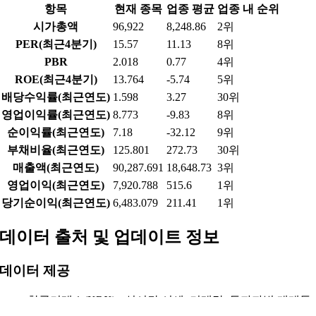
항목
현재 종목
업종 평균
업종 내 순위
시가총액
96,922
8,248.86
2위
PER(최근4분기)
15.57
11.13
8위
PBR
2.018
0.77
4위
ROE(최근4분기)
13.764
-5.74
5위
배당수익률(최근연도)
1.598
3.27
30위
영업이익률(최근연도)
8.773
-9.83
8위
순이익률(최근연도)
7.18
-32.12
9위
부채비율(최근연도)
125.801
272.73
30위
매출액(최근연도)
90,287.691
18,648.73
3위
영업이익(최근연도)
7,920.788
515.6
1위
당기순이익(최근연도)
6,483.079
211.41
1위
데이터 출처 및 업데이트 정보
데이터 제공
한국거래소(KRX) - 실시간 시세, 거래량, 투자자별 매매동