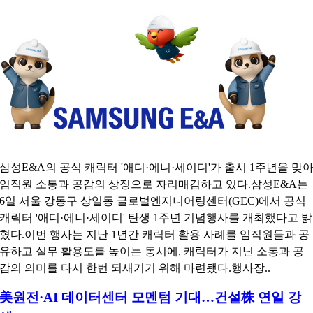
삼성E&A의 공식 캐릭터 '애디·에니·세이디'가 출시 1주년을 맞
임직원 소통과 공감의 상징으로 자리매김하고 있다.삼성E&A는
6일 서울 강동구 상일동 글로벌엔지니어링센터(GEC)에서 공식
캐릭터 '애디·에니·세이디' 탄생 1주년 기념행사를 개최했다고 밝
혔다.이번 행사는 지난 1년간 캐릭터 활용 사례를 임직원들과 공
유하고 실무 활용도를 높이는 동시에, 캐릭터가 지닌 소통과 공
감의 의미를 다시 한번 되새기기 위해 마련됐다.행사장..
美원전·AI 데이터센터 모멘텀 기대…건설株 연일 강