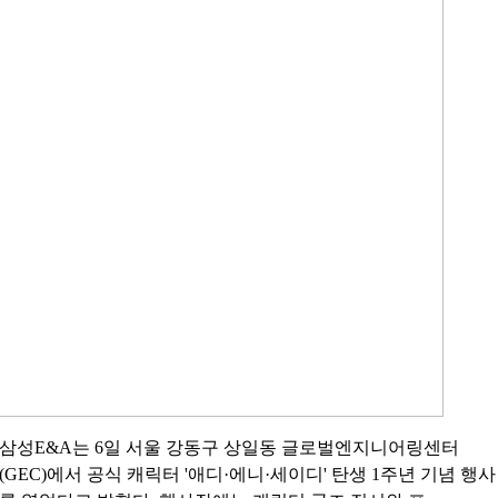
삼성E&A는 6일 서울 강동구 상일동 글로벌엔지니어링센터
(GEC)에서 공식 캐릭터 '애디·에니·세이디' 탄생 1주년 기념 행사