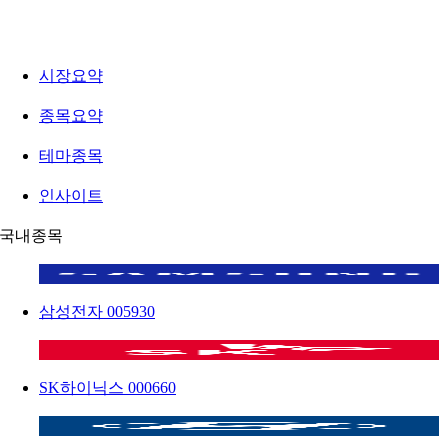
시장요약
종목요약
테마종목
인사이트
국내종목
삼성전자
005930
SK하이닉스
000660