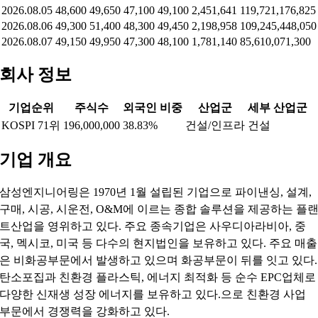
2026.08.05
48,600
49,650
47,100
49,100
2,451,641
119,721,176,825
2026.08.06
49,300
51,400
48,300
49,450
2,198,958
109,245,448,050
2026.08.07
49,150
49,950
47,300
48,100
1,781,140
85,610,071,300
회사 정보
기업순위
주식수
외국인 비중
산업군
세부 산업군
KOSPI 71위
196,000,000
38.83%
건설/인프라
건설
기업 개요
삼성엔지니어링은 1970년 1월 설립된 기업으로 파이낸싱, 설계,
구매, 시공, 시운전, O&M에 이르는 종합 솔루션을 제공하는 플
트산업을 영위하고 있다. 주요 종속기업은 사우디아라비아, 중
국, 멕시코, 미국 등 다수의 현지법인을 보유하고 있다. 주요 매출
은 비화공부문에서 발생하고 있으며 화공부문이 뒤를 잇고 있다.
탄소포집과 친환경 플라스틱, 에너지 최적화 등 순수 EPC업체로
다양한 신재생 성장 에너지를 보유하고 있다.으로 친환경 사업
부문에서 경쟁력을 강화하고 있다.