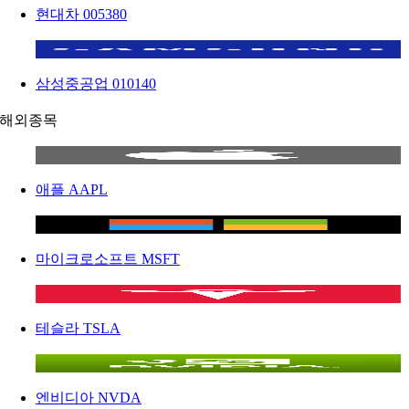
현대차
005380
삼성중공업
010140
해외종목
애플
AAPL
마이크로소프트
MSFT
테슬라
TSLA
엔비디아
NVDA