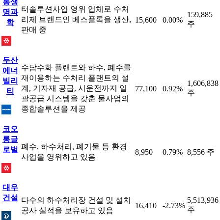
롱생
터솔루션사업 영위 업체로 수처
명과
159,885
리제 브랜드인 베스플록을 생산,
15,600
0.00%
학
주
판매 중
두산
수담수화 플랜트와 하수, 폐수를
에너
재이용하는 수처리 플랜트의 설
빌리
1,606,838
계, 기자재 공급, 시운전까지 일
77,100
0.92%
티
주
괄공급 시스템을 갖춘 물사업의
종합솔루션을 제공
코오
롱글
폐수, 하수처리, 폐기물 등 환경
로벌
8,950
0.79%
8,556 주
사업을 영위하고 있음
대우
건설
다수의 하수처리장 건설 및 설치
5,513,936
16,410
-2.73%
주
공사 실적을 보유하고 있음