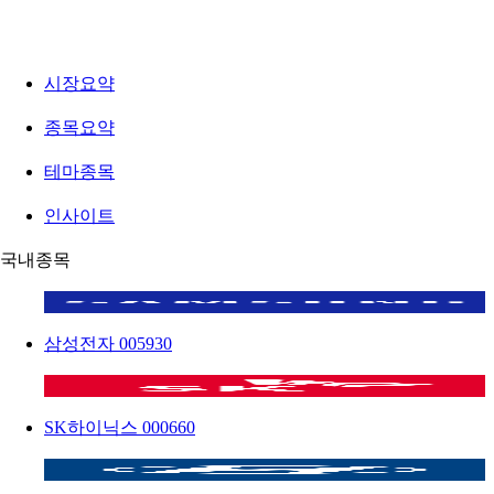
시장요약
종목요약
테마종목
인사이트
국내종목
삼성전자
005930
SK하이닉스
000660