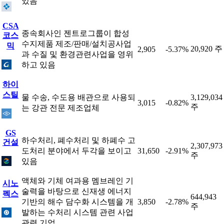
있음
CSA
종속회사인 젠트로그룹이 합성
코스
수지제품 제조/판매/설치공사업
믹
20,920 주
2,905
-5.37%
과 수질 및 환경관련사업을 영위
하고 있음
하이
스틸
물 수송, 수도용 배관으로 사용되
3,129,034
3,015
-0.82%
주
는 강관 전문 제조업체
GS
하수처리, 폐수처리 및 하폐수 고
건설
2,307,973
도처리 분야에서 두각을 보이고
31,650
-2.91%
주
있음
액체와 기체 여과용 멤브레인 기
시노
술력을 바탕으로 신재생 에너지
펙스
644,943
기반의 해수 담수화 시스템을 개
3,850
-2.78%
주
발하는 수처리 시스템 관련 사업
관련 기업