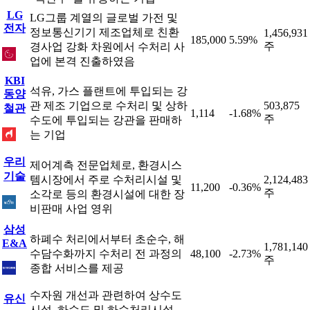
LG
LG그룹 계열의 글로벌 가전 및
전자
정보통신기기 제조업체로 친환
1,456,931
185,000
5.59%
주
경사업 강화 차원에서 수처리 사
업에 본격 진출하였음
KBI
석유, 가스 플랜트에 투입되는 강
동양
관 제조 기업으로 수처리 및 상하
503,875
철관
1,114
-1.68%
주
수도에 투입되는 강관을 판매하
는 기업
우리
제어계측 전문업체로, 환경시스
기술
템시장에서 주로 수처리시설 및
2,124,483
11,200
-0.36%
주
소각로 등의 환경시설에 대한 장
비판매 사업 영위
삼성
하폐수 처리에서부터 초순수, 해
E&A
1,781,140
수담수화까지 수처리 전 과정의
48,100
-2.73%
주
종합 서비스를 제공
수자원 개선과 관련하여 상수도
유신
시설, 하수도 및 하수처리시설,