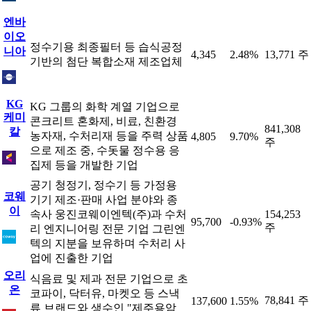
엔바
이오
정수기용 최종필터 등 습식공정
니아
4,345
2.48%
13,771 주
기반의 첨단 복합소재 제조업체
KG
KG 그룹의 화학 계열 기업으로
케미
콘크리트 혼화제, 비료, 친환경
841,308
칼
농자재, 수처리재 등을 주력 상품
4,805
9.70%
주
으로 제조 중, 수돗물 정수용 응
집제 등을 개발한 기업
공기 청정기, 정수기 등 가정용
코웨
기기 제조·판매 사업 분야와 종
이
속사 웅진코웨이엔텍(주)과 수처
154,253
95,700
-0.93%
주
리 엔지니어링 전문 기업 그린엔
텍의 지분을 보유하며 수처리 사
업에 진출한 기업
오리
식음료 및 제과 전문 기업으로 초
온
코파이, 닥터유, 마켓오 등 스낵
78,841 주
137,600
1.55%
류 브랜드와 생수인 "제주용암