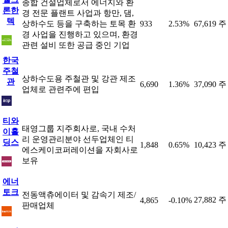
종합 건설업체로서 에너지와 환
론한
경 전문 플랜트 사업과 항만, 댐,
텍
상하수도 등을 구축하는 토목 환
933
2.53%
67,619 주
경 사업을 진행하고 있으며, 환경
관련 설비 또한 공급 중인 기업
한국
주철
상하수도용 주철관 및 강관 제조
관
6,690
1.36%
37,090 주
업체로 관련주에 편입
티와
태영그룹 지주회사로, 국내 수처
이홀
리 운영관리분야 선두업체인 티
딩스
1,848
0.65%
10,423 주
에스케이코퍼레이션을 자회사로
보유
에너
토크
전동액츄에이터 및 감속기 제조/
27,882 주
4,865
-0.10%
판매업체