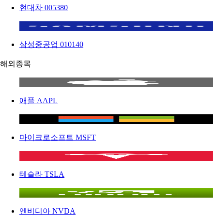
현대차
005380
삼성중공업
010140
해외종목
애플
AAPL
마이크로소프트
MSFT
테슬라
TSLA
엔비디아
NVDA