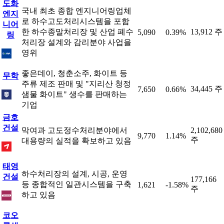
도화
국내 최초 종합 엔지니어링업체
엔지
로 하수고도처리시스템을 포함
니어
한 하수종말처리장 및 산업 폐수
13,912 주
5,090
0.39%
링
처리장 설계와 감리분야 사업을
영위
좋은데이, 청춘소주, 화이트 등
무학
주류 제조 판매 및 "지리산 청정
34,445 주
7,650
0.66%
샘물 화이트" 생수를 판매하는
기업
금호
건설
막여과 고도정수처리분야에서
2,102,680
9,770
1.14%
주
대용량의 실적을 확보하고 있음
태영
하수처리장의 설계, 시공, 운영
건설
177,166
등 종합적인 일관시스템을 구축
1,621
-1.58%
주
하고 있음
코오