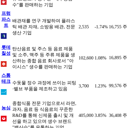
수"를 판매하는 기업
프럼
파스
배관재를 연구 개발하여 플라스
트
틱 배관 자재, 소방용 배관, 전문
2,535
-1.74%
16,755 주
생산 기업
롯데
탄산음료 및 주스 등 음료 제품
칠성
및 소주, 맥주 등 주류 제품을 생
16,895 주
102,600
1.08%
산하는 종합 음료 회사로서 "아
이시스" 생수를 판매하는 기업
스톰
테크
수돗물 정수 과정에 쓰이는 피팅
99,576 주
3,700
1.23%
·밸브 부품을 제조하고 있음
종합식품 전문 기업으로서 라면,
농심
과자, 음료 등 식음료의 꾸준한
R&D를 통해 신제품 출시 및 개
405,000
3.85%
36,408 주
선을 하고 있으며 생수 브랜드
"백산수"를 유통하는 기업