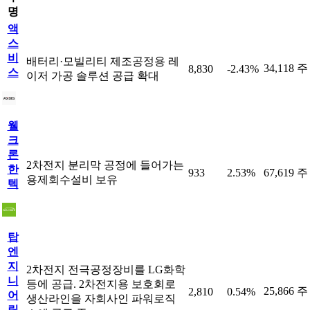
명
액
스
비
배터리·모빌리티 제조공정용 레
34,118 주
8,830
-2.43%
스
이저 가공 솔루션 공급 확대
웰
크
론
2차전지 분리막 공정에 들어가는
한
933
2.53%
67,619 주
용제회수설비 보유
텍
탑
엔
지
2차전지 전극공정장비를 LG화학
니
등에 공급. 2차전지용 보호회로
25,866 주
2,810
0.54%
어
생산라인을 자회사인 파워로직
링