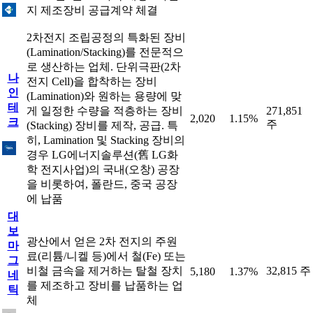
지 제조장비 공급계약 체결
2차전지 조립공정의 특화된 장비
(Lamination/Stacking)를 전문적으
로 생산하는 업체. 단위극판(2차
나
전지 Cell)을 합착하는 장비
인
(Lamination)와 원하는 용량에 맞
테
게 일정한 수량을 적층하는 장비
271,851
2,020
1.15%
크
주
(Stacking) 장비를 제작, 공급. 특
히, Lamination 및 Stacking 장비의
경우 LG에너지솔루션(舊 LG화
학 전지사업)의 국내(오창) 공장
을 비롯하여, 폴란드, 중국 공장
에 납품
대
보
광산에서 얻은 2차 전지의 주원
마
료(리튬/니켈 등)에서 철(Fe) 또는
그
비철 금속을 제거하는 탈철 장치
32,815 주
5,180
1.37%
네
를 제조하고 장비를 납품하는 업
틱
체