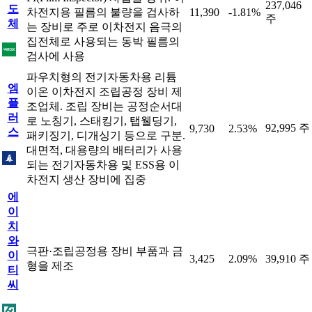
237,046
도
차전지용 필름의 불량을 검사하
11,390
-1.81%
주
체
는 장비로 주로 이차전지 음극의
집전체로 사용되는 동박 필름의
검사에 사용
파우치형의 전기자동차용 리튬
엠
이온 이차전지 조립공정 장비 제
플
조업체. 조립 장비는 공정순서대
러
로 노칭기, 스태킹기, 탭웰딩기,
92,995 주
9,730
2.53%
스
패키징기, 디개싱기 등으로 구분.
대면적, 대용량의 배터리가 사용
되는 전기자동차용 및 ESS용 이
차전지 생산 장비에 집중
에
이
치
와
극판·조립공정용 장비 부품과 금
이
3,425
2.09%
39,910 주
형을 제조
티
씨