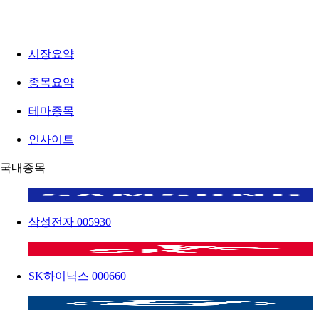
시장요약
종목요약
테마종목
인사이트
국내종목
삼성전자
005930
SK하이닉스
000660