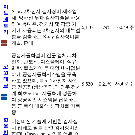
이
X-ray 2차전지 검사장비 제조업
노
체. 방사선 투과 검사기술을 사용
메
하여 휴대폰, 전기차 및 각종 기
트
5,110
1.79%
16,649 주
기에 사용되는 2차전지의 내부결
리
함을 검출하는 X-ray 검사장비를
개발, 판매
공정자동화설비 전문 업체. 2차
전지, 반도체, 디스플레이, 석유
코
화학, 헬스케어 등 다양한 사업분
윈
야에 공정자동화시스템을 구축
테
하고 있으며, 특히 2차전지 사업
28,492 주
9,530
0.21%
크
중 전공정(생산공정)의 경우 전세
계 최초로 Full 자동화에 성공하
여 성공적인 시스템을 납품하는
등 큰 폭의 매출액 성장치를 기록
중
한
머신비전 기술에 기반한 검사장
울
비 업체로 필름 관련 검사장비인
반
FI(Film Inspector) 사업을 영위. 이