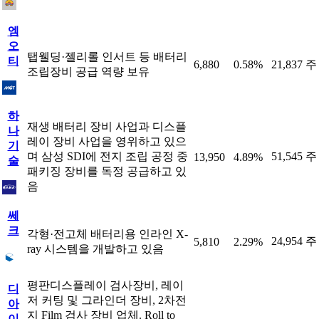
엠
오
탭웰딩·젤리롤 인서트 등 배터리
티
6,880
0.58%
21,837 주
조립장비 공급 역량 보유
하
재생 배터리 장비 사업과 디스플
나
레이 장비 사업을 영위하고 있으
기
며 삼성 SDI에 전지 조립 공정 중
51,545 주
13,950
4.89%
술
패키징 장비를 독정 공급하고 있
음
쎄
크
각형·전고체 배터리용 인라인 X-
24,954 주
5,810
2.29%
ray 시스템을 개발하고 있음
평판디스플레이 검사장비, 레이
디
저 커팅 및 그라인더 장비, 2차전
아
지 Film 검사 장비 업체. Roll to
이