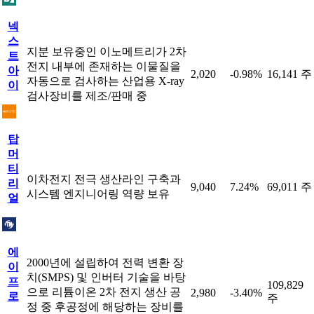
넥
스
지분 보유중인 이노메트리가 2차
트
전지 내부에 존재하는 이물질을
아
2,020
-0.98%
16,141 주
자동으로 검사하는 산업용 X-ray
이
검사장비를 제조/판매 중
탑
머
티
이차전지 전극 생산라인 구축과
리
9,040
7.24%
69,011 주
시스템 엔지니어링 역량 보유
얼
에
2000년에 설립하여 전력 변환 장
이
치(SMPS) 및 인버터 기술을 바탕
프
109,829
으로 리튬이온 2차 전지 생산 공
2,980
-3.40%
로
주
정 중 후공정에 해당하는 장비를