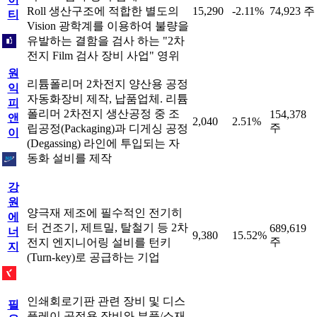
Roll 생산구조에 적합한 별도의
15,290
-2.11%
74,923 주
티
Vision 광학계를 이용하여 불량을
유발하는 결함을 검사 하는 "2차
전지 Film 검사 장비 사업" 영위
원
리튬폴리머 2차전지 양산용 공정
익
자동화장비 제작, 납품업체. 리튬
피
폴리머 2차전지 생산공정 중 조
154,378
앤
2,040
2.51%
주
립공정(Packaging)과 디게싱 공정
이
(Degassing) 라인에 투입되는 자
동화 설비를 제작
강
원
양극재 제조에 필수적인 전기히
에
터 건조기, 제트밀, 탈철기 등 2차
689,619
너
9,380
15.52%
주
전지 엔지니어링 설비를 턴키
지
(Turn-key)로 공급하는 기업
인쇄회로기판 관련 장비 및 디스
필
플레이 공정용 장비와 부품/소재