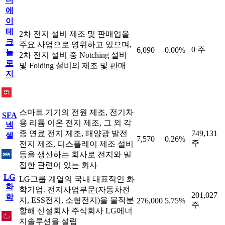
에
이
테
2차 전지 설비 제조 및 판매업을
크
주요 사업으로 영위하고 있으며,
0 주
6,090
0.00%
놀
2차 전지 설비 중 Notching 설비
로
및 Folding 설비의 제조 및 판매
지
스마트 기기의 전원 제조, 전기차
SFA
용 리튬 이온 전지 제조, 그 외 각
넥
종 연료 전지 제조, 태양광 발전
749,131
셀
7,570
0.26%
주
전지 제조, 디스플레이 제조 설비
등을 생산하는 회사로 전지와 밀
접한 관련이 있는 회사
LG
LG그룹 계열의 국내 대표적인 화
화
학기업. 전지사업부문(자동차전
201,027
학
지, ESS전지, 소형전지)을 물적분
276,000
5.75%
주
할해 신설회사 주식회사 LG에너
지솔루션을 설립