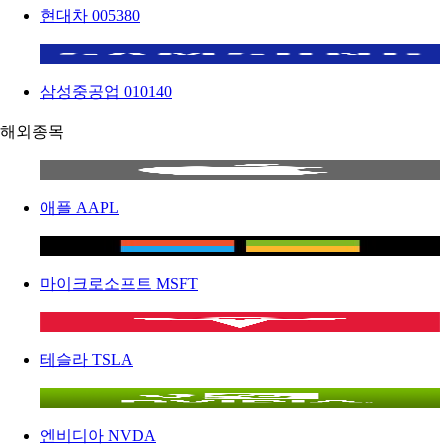
현대차
005380
삼성중공업
010140
해외종목
애플
AAPL
마이크로소프트
MSFT
테슬라
TSLA
엔비디아
NVDA