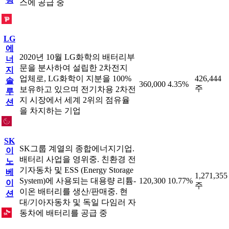
스에 공급 중
LG
에
2020년 10월 LG화학의 배터리부
너
문을 분사하여 설립한 2차전지
지
업체로, LG화학이 지분을 100%
426,444
솔
360,000
4.35%
주
보유하고 있으며 전기차용 2차전
루
지 시장에서 세계 2위의 점유율
션
을 차지하는 기업
SK
SK그룹 계열의 종합에너지기업.
이
배터리 사업을 영위중. 친환경 전
노
기자동차 및 ESS (Energy Storage
베
1,271,355
System)에 사용되는 대용량 리튬-
120,300
10.77%
이
주
이온 배터리를 생산/판매중. 현
션
대/기아자동차 및 독일 다임러 자
동차에 배터리를 공급 중