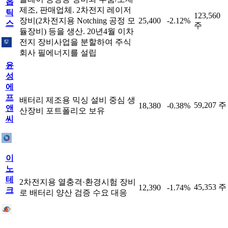
옵
제조, 판매업체. 2차전지 레이저
틱
123,560
장비(2차전지용 Notching 공정 모
25,400
-2.12%
스
주
듈장비) 등을 생산. 20년4월 이차
전지 장비사업을 분할하여 주식
회사 필에너지를 설립
윤
성
에
프
배터리 제조용 믹싱 설비 중심 생
59,207 주
18,380
-0.38%
앤
산장비 포트폴리오 보유
씨
이
노
테
2차전지용 열충격·환경시험 장비
45,353 주
12,390
-1.74%
크
로 배터리 양산 검증 수요 대응