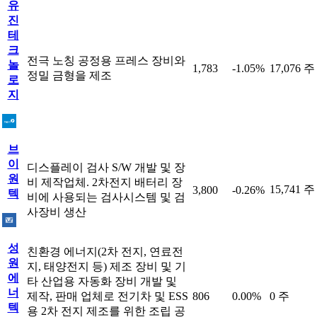
유
진
테
크
전극 노칭 공정용 프레스 장비와
놀
1,783
-1.05%
17,076 주
정밀 금형을 제조
로
지
브
이
디스플레이 검사 S/W 개발 및 장
원
비 제작업체. 2차전지 배터리 장
15,741 주
3,800
-0.26%
텍
비에 사용되는 검사시스템 및 검
사장비 생산
성
친환경 에너지(2차 전지, 연료전
원
지, 태양전지 등) 제조 장비 및 기
에
타 산업용 자동화 장비 개발 및
너
제작, 판매 업체로 전기차 및 ESS
806
0.00%
0 주
텍
용 2차 전지 제조를 위한 조립 공