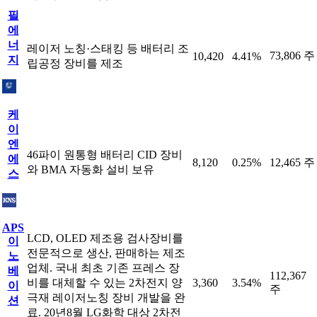
필
에
너
레이저 노칭·스태킹 등 배터리 조
73,806 주
10,420
4.41%
지
립공정 장비를 제조
케
이
엔
46파이 원통형 배터리 CID 장비
에
8,120
0.25%
12,465 주
와 BMA 자동화 설비 보유
스
APS
LCD, OLED 제조용 검사장비를
이
전문적으로 생산, 판매하는 제조
노
업체. 국내 최초 기존 프레스 장
베
112,367
비를 대체할 수 있는 2차전지 양
3,360
3.54%
이
주
극재 레이저노칭 장비 개발을 완
션
료. 20년8월 LG화학 대상 2차전