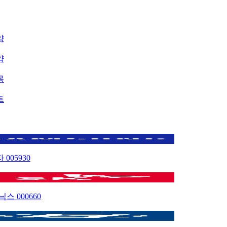
약
약
목
트
자
005930
이닉스
000660