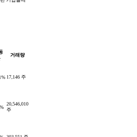
동
거래량
률
17,146 주
01%
20,546,010
2%
주
303,551 주