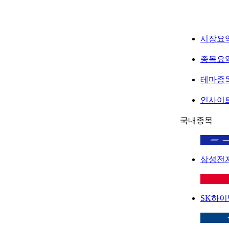
시장요
종목요
테마종
인사이
국내종목
삼성전
SK하