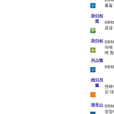
품질
와이씨
켐
HB
공급
와이씨
HB
자에
에 
저스템
HBM
레이저
쎌
면레이
요 
제우스
HBM
정장