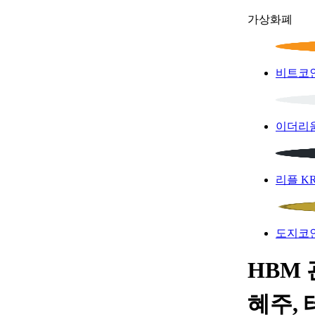
가상화폐
비트코
이더리
리플
K
도지코
HBM 
혜주,