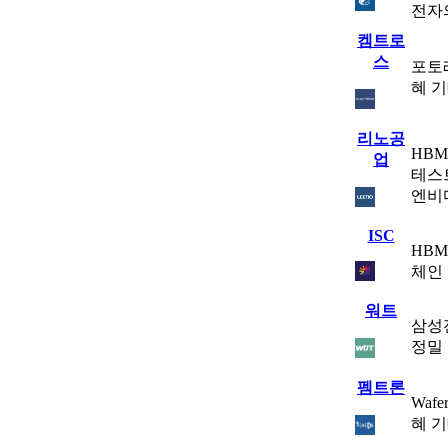
전자
켐트로
스
포토
혜 
리노공
HB
업
테스트
엔비
ISC
HB
체인
워트
삼성
정밀
펨트론
Waf
혜 