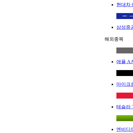
현대차
삼성중
해외종목
애플
A
마이크
테슬라
엔비디