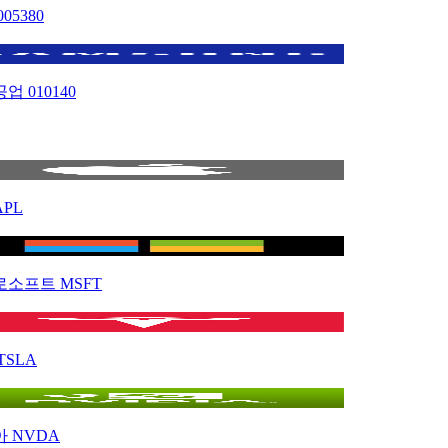
005380
공업
010140
APL
로소프트
MSFT
TSLA
아
NVDA