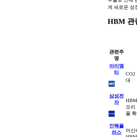
게 새로운 성
HBM 관
관련주
명
아이엠
티
CO2
대
삼성전
HBM
자
모리 
율 
인텍플
머신
러스
HB