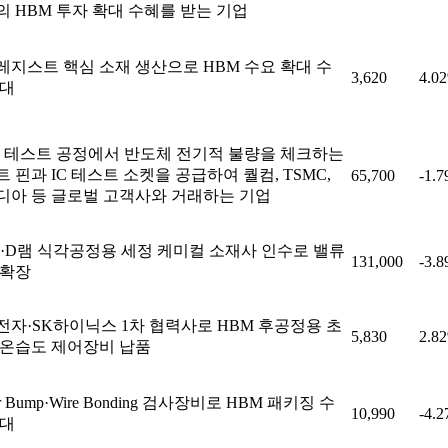
의 HBM 투자 확대 수혜를 받는 기업
레지스트 핵심 소재 생산으로 HBM 수요 확대 수
3,620
4.0
기대
M 테스트 공정에서 반도체 전기적 불량을 체크하는
 핀과 IC 테스트 소켓을 공급하여 퀄컴, TSMC,
65,700
-1.
디아 등 글로벌 고객사와 거래하는 기업
M·D램 식각공정용 세정 케미컬 소재사 인수로 밸류
131,000
-3.
 확장
전자·SK하이닉스 1차 협력사로 HBM 후공정용 초
5,830
2.8
 온습도 제어장비 납품
er Bump·Wire Bonding 검사장비로 HBM 패키징 수
10,990
-4.
기대