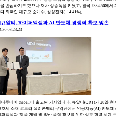
을 반납하기도 했으나 재차 상승폭을 키웠고, 결국 7384.56에서
.외국인 대규모 순매수, 삼성전자(+14.41%),
]큐알티, 하이퍼엑셀과 AI 반도체 경쟁력 확보 맞손
4.30 08:23:23
니투데이 thebell'에 출고된 기사입니다. 큐알티(QRT)가 28일(
산호세 소재 코트라 실리콘밸리 무역관에서 인공지능(AI) 반도체
이퍼엑셀과 '제품 개발 및 양산 품질 확보를 위한 상호 협력 체계 구