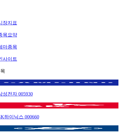
시장지표
종목요약
테마종목
인사이트
종목
삼성전자
005930
SK하이닉스
000660