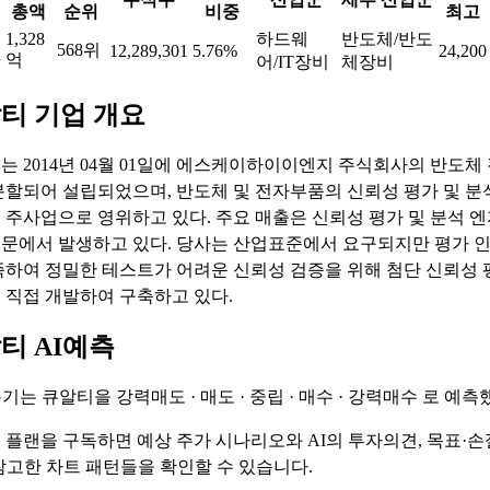
총액
순위
비중
최고
1,328
하드웨
반도체/반도
568위
q
12,289,301
5.76%
24,200
억
어/IT장비
체장비
티 기업 개요
는 2014년 04월 01일에 에스케이하이이엔지 주식회사의 반도체
분할되어 설립되었으며, 반도체 및 전자부품의 신뢰성 평가 및 분
 주사업으로 영위하고 있다. 주요 매출은 신뢰성 평가 및 분석 
문에서 발생하고 있다. 당사는 산업표준에서 요구되지만 평가 
족하여 정밀한 테스트가 어려운 신뢰성 검증을 위해 첨단 신뢰성 
 직접 개발하여 구축하고 있다.
티 AI예측
측기는 큐알티을
강력매도 · 매도 · 중립 · 매수 · 강력매수
로 예측
 플랜을 구독하면 예상 주가 시나리오와 AI의 투자의견, 목표·손
 참고한 차트 패턴들을 확인할 수 있습니다.