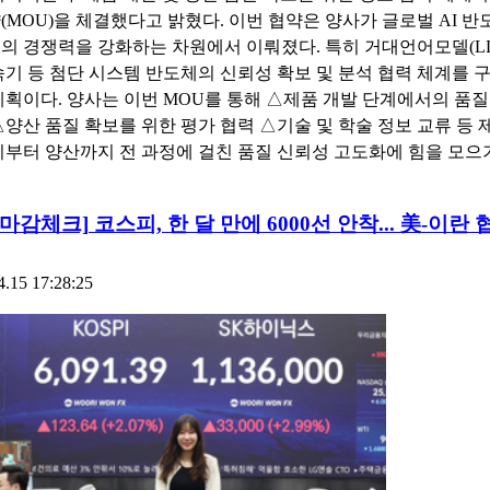
(MOU)을 체결했다고 밝혔다. 이번 협약은 양사가 글로벌 AI 반
의 경쟁력을 강화하는 차원에서 이뤄졌다. 특히 거대언어모델(LL
속기 등 첨단 시스템 반도체의 신뢰성 확보 및 분석 협력 체계를 
계획이다. 양사는 이번 MOU를 통해 △제품 개발 단계에서의 품질
△양산 품질 확보를 위한 평가 협력 △기술 및 학술 정보 교류 등 
기부터 양산까지 전 과정에 걸친 품질 신뢰성 고도화에 힘을 모으
15마감체크] 코스피, 한 달 만에 6000선 안착... 美-이란 
4.15 17:28:25