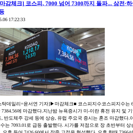
06마감체크] 코스피, 7000 넘어 7300까지 돌파... 삼전·
등
5.06 17:22:33
스탁데일리=윤서연 기자]▶마감체크■ 코스피지수코스피지수는 6.
7384.56에 마감했다.지난밤 뉴욕증시가 미-이란 휴전 유지 및 기
조, 반도체주 강세 등에 상승, 유럽 주요국 증시는 혼조 마감했다.
수는 7093.01로 급등 출발했다. 시가를 저점으로 장 초반부터 
 오후 들어 7426.60에서 장중 고점을 형성했다. 오후 한때 7366