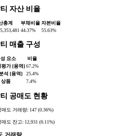
티 자산 비율
산총계
부채비율
자본비율
5,353,481
44.37%
55.63%
티 매출 구성
성 요소
비율
평가 [용역]
67.2%
분석 [용역]
25.4%
상품
7.4%
티 공매도 현황
매도 거래량: 147 (0.36%)
도 잔고: 12,931 (0.11%)
도 거래량