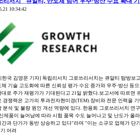
리서치 "큐알티, 반도체 넘어 우주·방산 수요 확대 기
5.21 10:34:42
리한국 김영문 기자] 독립리서치 그로쓰리서치는 큐알티 탐방보
도체 기술 고도화에 따른 신뢰성 평가 수요 증가와 우주·방산 등
확대로 주가 재평가가 기대된다고 21일 밝혔다.보고서에 따르면 
요 경쟁력은 고가의 투과전자현미경(TEM) 장비와 전문 인력을 
합 분석 및 불량 원인 개선 역량에 있다. 한용희 그로쓰리서치 연
 신제품이 늘어남에 따라 시험 품목 수도 늘어나고 및 난도가 올라
시간과 단가가 동반 상승하고 있다"라며 "이는 소규모 업체가 단
기 어려