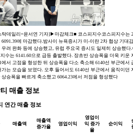
스탁데일리=윤서연 기자]▶마감체크■ 코스피지수코스피지수는 2.
6091.39에 마감했다.밤사이 뉴욕증시가 미-이란 2차 협상 기대감
 우려 완화 등에 상승했고, 유럽 주요국 증시도 일제히 상승했다
지수는 6141.60으로 급등 출발했다. 장초반 상승폭을 더욱 키운
.21에서 고점을 형성한 뒤 상승폭을 다소 축소해 6140선 부근에서
어가는 모습을 보였다. 오후 들어서도 6140선 부근에서 움직이던
 상승폭을 빠르게 축소했고 6064.23에서 저점을 형성했다
티 매출 정보
 연간 매출 정보
영업이
매출액
매출액
영업이익
익 증가
순이익
증가율
율