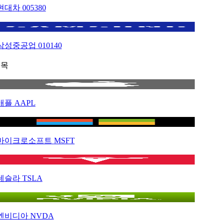
현대차
005380
삼성중공업
010140
종목
애플
AAPL
마이크로소프트
MSFT
테슬라
TSLA
엔비디아
NVDA