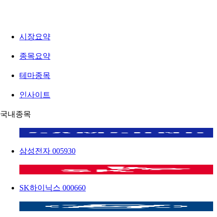
시장요약
종목요약
테마종목
인사이트
국내종목
삼성전자
005930
SK하이닉스
000660