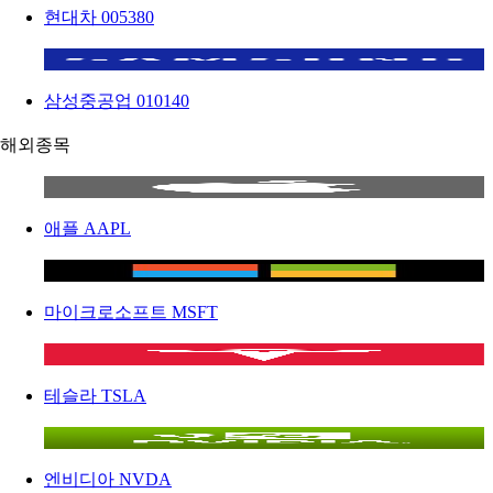
현대차
005380
삼성중공업
010140
해외종목
애플
AAPL
마이크로소프트
MSFT
테슬라
TSLA
엔비디아
NVDA