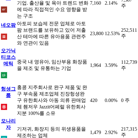
기업. 출산율 및 육아 트렌드 변화
7,160
2.14%
주
에 따라 직접적인 수요 영향을 받
는 구조
아토피 보습제 전문 업체로 아토
네오팜
팜 브랜드를 보유하고 있어 저출
252,511
23,800
12.53%
주
산 테마에 따른 유아용품 관련주
와 연관이 있음
오가닉
티코스
중국 내 영유아, 임산부용 화장품
112,739
메틱
1,964
3.59%
주
을 제조 및 유통하는 기업
홍콩 지주회사로 완구 제품 및 완
헝셩그
구 부속품 제조업체 진장헝셩완
룹
구 유한회사와 아동 의류 판매업
420
0.00%
0 주
체 췐저우 Jazzit어페럴 유한회사
지분 100%를 소유
모나리
자
기저귀, 화장지 등의 위생용품을
217,315
1,479
2.92%
주
제조하는 업체