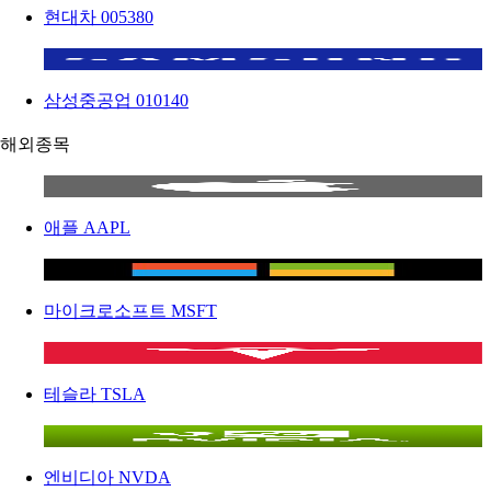
현대차
005380
삼성중공업
010140
해외종목
애플
AAPL
마이크로소프트
MSFT
테슬라
TSLA
엔비디아
NVDA