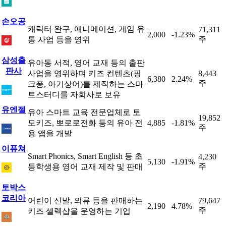
손오공
캐릭터 완구, 애니메이션, 게임 유
71,311
2,000
-1.23%
주
통 사업 등을 영위
삼성출
유아동 서적, 영어 교재 등의 출판
판사
사업을 영위하며 키즈 컨텐츠(핑
8,443
6,380
2.24%
주
크퐁, 아기상어)를 제작하는 스마
트스터디를 자회사로 보유
유엔젤
유아 스마트 교육 전문업체로 토
19,852
모키즈, 뽀로로전화 등의 유아 전
4,885
-1.81%
주
용 앱을 개발
이퓨쳐
Smart Phonics, Smart English 등 초
4,230
5,130
-1.91%
주
등학생용 영어 교재 제작 및 판매
토박스
코리아
어린이 신발, 의류 등을 판매하는
79,647
2,190
4.78%
주
키즈 셀렉샵을 운영하는 기업