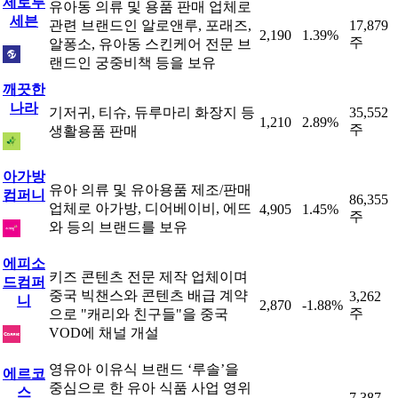
제로투
유아동 의류 및 용품 판매 업체로
세븐
관련 브랜드인 알로앤루, 포래즈,
17,879
2,190
1.39%
주
알퐁소, 유아동 스킨케어 전문 브
랜드인 궁중비책 등을 보유
깨끗한
나라
기저귀, 티슈, 듀루마리 화장지 등
35,552
1,210
2.89%
주
생활용품 판매
아가방
유아 의류 및 유아용품 제조/판매
컴퍼니
86,355
업체로 아가방, 디어베이비, 에뜨
4,905
1.45%
주
와 등의 브랜드를 보유
에피소
키즈 콘텐츠 전문 제작 업체이며
드컴퍼
중국 빅챈스와 콘텐츠 배급 계약
3,262
니
2,870
-1.88%
주
으로 "캐리와 친구들"을 중국
VOD에 채널 개설
영유아 이유식 브랜드 ‘루솔’을
에르코
중심으로 한 유아 식품 사업 영위
스
7,387