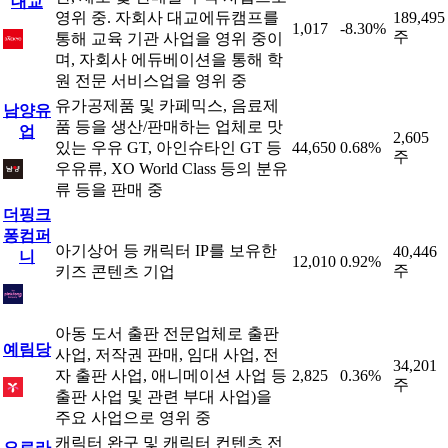
대교
영위 중. 자회사 대교에듀캠프를
189,495
1,017
-8.30%
주
통해 교육 기관 사업을 영위 중이
며, 자회사 에듀베이션을 통해 학
원 전문 서비스업을 영위 중
유가공제품 및 카페믹스, 음료제
남양유
품 등을 생산/판매하는 업체로 맛
업
2,605
있는 우유 GT, 아인슈타인 GT 등
44,650
0.68%
주
우유류, XO World Class 등의 분유
류 등을 판매 중
더핑크
퐁컴퍼
아기상어 등 캐릭터 IP를 보유한
40,446
니
12,010
0.92%
주
키즈 콘텐츠 기업
아동 도서 출판 전문업체로 출판
예림당
사업, 저작권 판매, 임대 사업, 전
34,201
자 출판 사업, 애니메이션 사업 등
2,825
0.36%
주
출판 사업 및 관련 부대 사업)을
주요 사업으로 영위 중
캐릭터 완구 및 캐릭터 컨텐츠 전
오로라