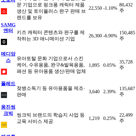
문 기업으로 핑크퐁 캐릭터 제품
80,432
22,550
-1.10%
주
생산 및 토이플러스 완구 판매 브
랜드를 보유
SAMG
엔터
키즈 캐릭터 콘텐츠와 완구를 제
150,485
26,300
-6.90%
주
작하는 3D 애니메이션 기업
메디앙
유아토털 문화 기업으로서 스킨
스
35,728
케어, 수유용품, 완구&발육용품,
1,895
0.05%
주
패션 등 유아용품 생산/판매 업체
폴레드
젖병소독기 등 유아용품을 제조·
135,687
3,640
2.39%
주
판매
웅진씽
크빅
씽크빅 브랜드의 학습지 사업 등
22,499
1,219
0.25%
주
교육 서비스 제공