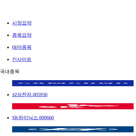
시장요약
종목요약
테마종목
인사이트
국내종목
삼성전자
005930
SK하이닉스
000660