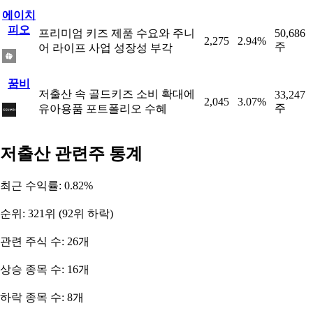
에이치
피오
프리미엄 키즈 제품 수요와 주니
50,686
2,275
2.94%
주
어 라이프 사업 성장성 부각
꿈비
저출산 속 골드키즈 소비 확대에
33,247
2,045
3.07%
주
유아용품 포트폴리오 수혜
저출산 관련주 통계
최근 수익률: 0.82%
순위: 321위 (92위 하락)
관련 주식 수: 26개
상승 종목 수: 16개
하락 종목 수: 8개