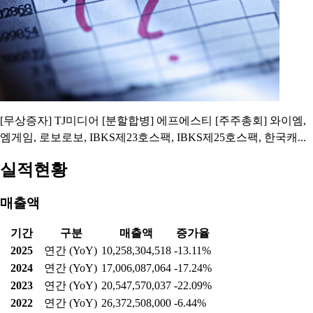
브 [주주총회] 티비에이치글로벌, 인스코비, SK오션플랜트, ...
[오늘의 증시일정] LG전자·네이버·에코프로머티 등
2026.03.23 08:54:00
[무상증자] TJ미디어 [분할합병] 에프에스티 [주주총회] 와이엠,
엠게임, 로보로보, IBKS제23호스팩, IBKS제25호스팩, 한국캐...