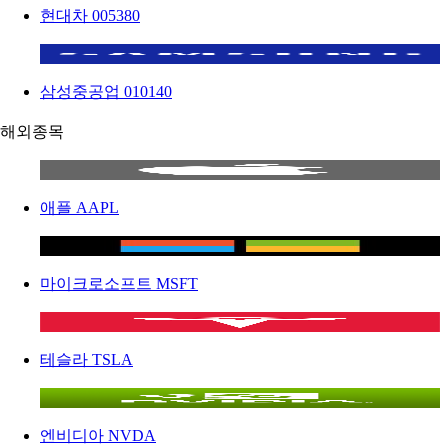
현대차
005380
삼성중공업
010140
해외종목
애플
AAPL
마이크로소프트
MSFT
테슬라
TSLA
엔비디아
NVDA