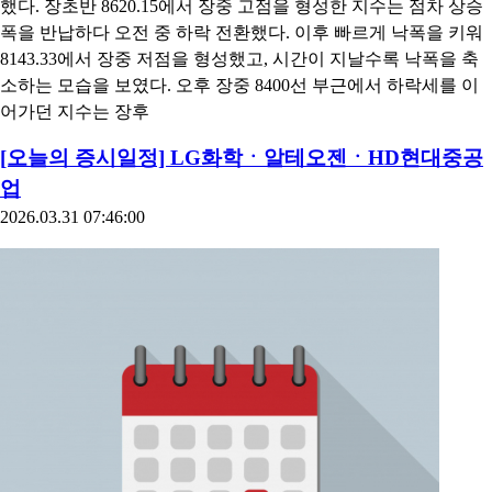
[인포스탁데일리=윤서연 기자]▶마감체크■ 코스피지수코스리
지수는 2.04% 하락한 8303.41에 마감했다.밤사이 뉴욕증시가 반
도체주 급등 및 기술주 동반 강세 등에 상승했고, 유럽 주요국 증
시도 일제히 상승했다.이날 코스피지수는 8591.50으로 강세 출발
했다. 장초반 8620.15에서 장중 고점을 형성한 지수는 점차 상승
폭을 반납하다 오전 중 하락 전환했다. 이후 빠르게 낙폭을 키워
8143.33에서 장중 저점을 형성했고, 시간이 지날수록 낙폭을 축
소하는 모습을 보였다. 오후 장중 8400선 부근에서 하락세를 이
어가던 지수는 장후
[오늘의 증시일정] LG화학ㆍ알테오젠ㆍHD현대중공
업
2026.03.31 07:46:00