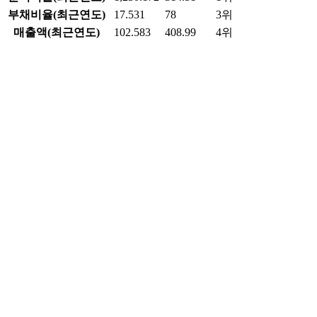
항목
현재 종목
업종 평균
업종 내 순위
시가총액
661.084
607.33
2위
PER(최근4분기)
0.528
15.41
4위
PBR
0.259
0.45
4위
ROE(최근4분기)
67.028
19.71
1위
배당수익률(최근연도)
-
-
-위
영업이익률(최근연도)
-13.844
1.37
4위
순이익률(최근연도)
1,230.172
314.51
1위
부채비율(최근연도)
17.531
78
3위
매출액(최근연도)
102.583
408.99
4위
영업이익(최근연도)
-14.202
21.93
4위
당기순이익(최근연도)
1,261.948
346.92
1위
데이터 출처 및 업데이트 정보
데이터 제공