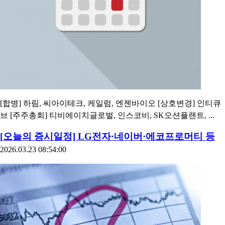
[합병] 하림, 씨아이테크, 케일럼, 엔젠바이오 [상호변경] 인티큐