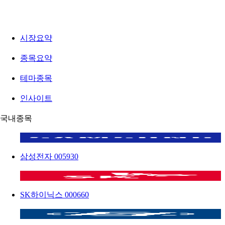
시장요약
종목요약
테마종목
인사이트
국내종목
삼성전자
005930
SK하이닉스
000660