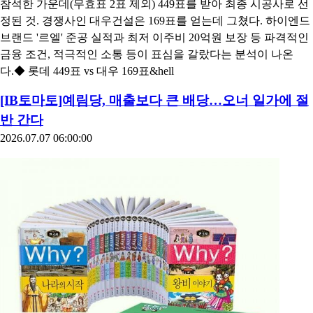
참석한 가운데(무효표 2표 제외) 449표를 받아 최종 시공사로 선
정된 것. 경쟁사인 대우건설은 169표를 얻는데 그쳤다. 하이엔드
브랜드 '르엘' 준공 실적과 최저 이주비 20억원 보장 등 파격적인
금융 조건, 적극적인 소통 등이 표심을 갈랐다는 분석이 나온
다.◆ 롯데 449표 vs 대우 169표&hell
[IB토마토]예림당, 매출보다 큰 배당…오너 일가에 절
반 간다
2026.07.07 06:00:00