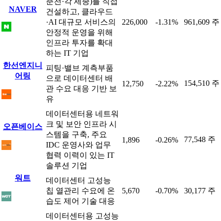
춘천·각 세종)를 직접
NAVER
건설하고, 클라우드
·AI 대규모 서비스의
226,000
-1.31%
961,609 주
안정적 운영을 위해
인프라 투자를 확대
하는 IT 기업
한선엔지니
피팅·밸브 계측부품
어링
으로 데이터센터 배
154,510 주
12,750
-2.22%
관 수요 대응 기반 보
유
데이터센터용 네트워
크 및 보안 인프라 시
오픈베이스
스템을 구축, 주요
77,548 주
1,896
-0.26%
IDC 운영사와 업무
협력 이력이 있는 IT
솔루션 기업
워트
데이터센터 고성능
칩 열관리 수요에 온
5,670
-0.70%
30,177 주
습도 제어 기술 대응
데이터센터용 고성능