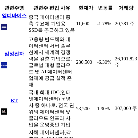
관련주명
관련주 편입 사유
현재가
변동률
거래량
엠디바이스
중국 데이터센터 증
축 수요에 기업용
11,600
-1.78%
20,781 주
SSD를 공급하고 있음
고용량 반도체와 데
이터센터 서버 솔루
션에서 세계적 경쟁
삼성전자
력을 갖춘 기업으로,
26,101,823
230,500
-6.30%
주
글로벌 대형 클라우
드 및 AI 데이터센터
업체에 공급 실적 존
재
국내 최대 IDC(인터
넷데이터센터) 운영
KT
사 중 하나로, 전국 단
307,060 주
53,500
1.90%
위의 데이터센터 및
클라우드 인프라 사
업을 운영중인 기업
자체 데이터센터(각