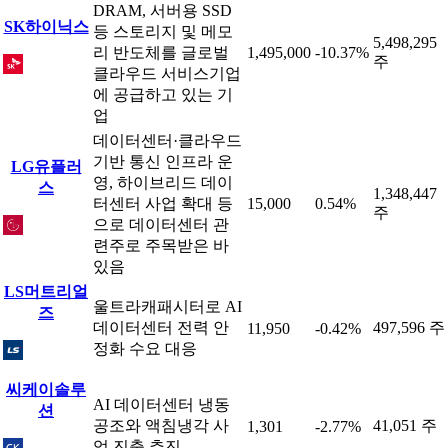
DRAM, 서버용 SSD
SK하이닉스
등 스토리지 및 메모
5,498,295
리 반도체를 글로벌
1,495,000
-10.37%
주
클라우드 서비스기업
에 공급하고 있는 기
업
데이터센터·클라우드
기반 통신 인프라 운
LG유플러
영, 하이브리드 데이
스
1,348,447
터센터 사업 확대 등
15,000
0.54%
주
으로 데이터센터 관
련주로 주목받은 바
있음
LS머트리얼
울트라캐패시터로 AI
즈
데이터센터 전력 안
497,596 주
11,950
-0.42%
정화 수요 대응
씨케이솔루
AI 데이터센터 냉동
션
공조와 액침냉각 사
41,051 주
1,301
-2.77%
업 진출 추진