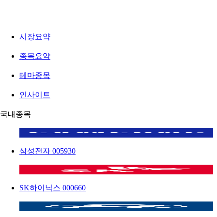
시장요약
종목요약
테마종목
인사이트
국내종목
삼성전자
005930
SK하이닉스
000660