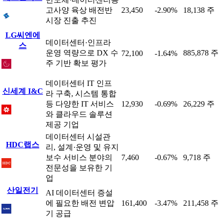
고사양 육상 배전반
23,450
-2.90%
18,138 주
시장 진출 추진
LG씨엔에
데이터센터·인프라
스
운영 역량으로 DX 수
885,878 주
72,100
-1.64%
주 기반 확보 평가
데이터센터 IT 인프
신세계 I&C
라 구축, 시스템 통합
등 다양한 IT 서비스
12,930
-0.69%
26,229 주
와 클라우드 솔루션
제공 기업
데이터센터 시설관
HDC랩스
리, 설계·운영 및 유지
보수 서비스 분야의
7,460
-0.67%
9,718 주
전문성을 보유한 기
업
산일전기
AI 데이터센터 증설
에 필요한 배전 변압
161,400
-3.47%
211,458 주
기 공급