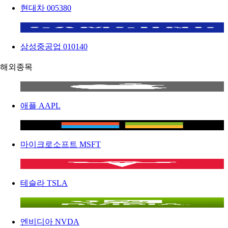
현대차
005380
삼성중공업
010140
해외종목
애플
AAPL
마이크로소프트
MSFT
테슬라
TSLA
엔비디아
NVDA