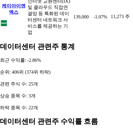
인터넷 교환센터(IX)
케이아이엔
및 클라우드 직접연
엑스
결망 등 특화된 데이
11,273 주
139,000
-1.07%
터센터 네트워크 서
비스를 제공하는 기
업
데이터센터 관련주 통계
최근 수익률: -2.86%
순위: 406위 (374위 하락)
관련 주식 수: 25개
상승 종목 수: 3개
하락 종목 수: 22개
데이터센터 관련주 수익률 흐름