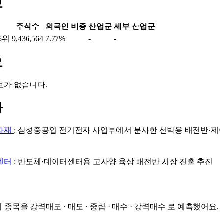
보
주식수
외국인 비중
산업군
세부 산업군
5위
9,436,564
7.77%
-
-
요
보가 없습니다.
마
자재
: 삼성중공업 전기전자 사업부에서 분사한 선박용 배전반·
센터
: 반도체·데이터센터용 고사양 육상 배전반 시장 진출 추진
이 종목을
강력매도 · 매도 · 중립 · 매수 · 강력매수
로 예측했어요.