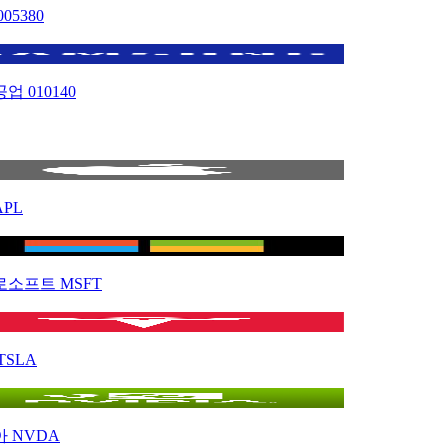
005380
공업
010140
APL
로소프트
MSFT
TSLA
아
NVDA