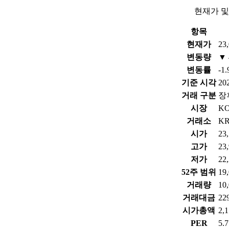
현재가 및
항목
현재가
23
변동량
▼ 
변동률
-1
기준 시각
202
거래 구분
장
시장
K
거래소
KR
시가
23
고가
23
저가
22
52주 범위
19
거래량
10
거래대금
22
시가총액
2,
PER
5.