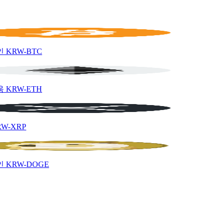
인
KRW-BTC
움
KRW-ETH
RW-XRP
인
KRW-DOGE