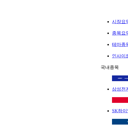
시장요
종목요
테마종
인사이
국내종목
삼성전
SK하