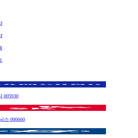
약
약
목
트
자
005930
이닉스
000660