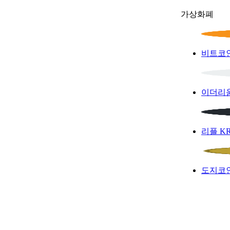
가상화폐
비트코
이더리
리플
K
도지코