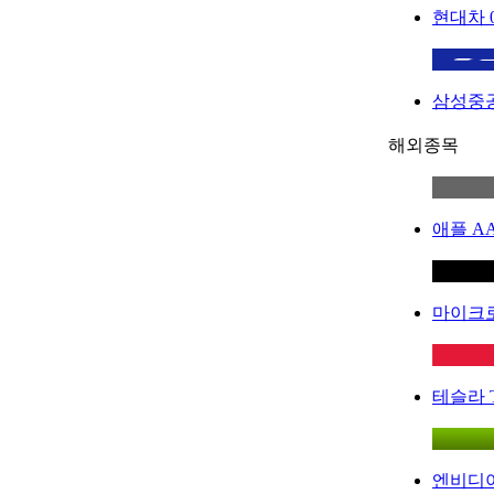
현대차
삼성중
해외종목
애플
A
마이크
테슬라
엔비디