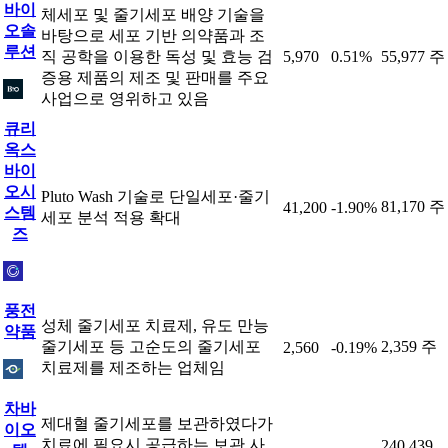
바이
체세포 및 줄기세포 배양 기술을
오솔
바탕으로 세포 기반 의약품과 조
루션
직 공학을 이용한 독성 및 효능 검
5,970
0.51%
55,977 주
증용 제품의 제조 및 판매를 주요
사업으로 영위하고 있음
큐리
옥스
바이
오시
Pluto Wash 기술로 단일세포·줄기
81,170 주
41,200
-1.90%
스템
세포 분석 적용 확대
즈
풍전
성체 줄기세포 치료제, 유도 만능
약품
줄기세포 등 고순도의 줄기세포
2,359 주
2,560
-0.19%
치료제를 제조하는 업체임
차바
제대혈 줄기세포를 보관하였다가
이오
치료에 필요시 공급하는 보관 사
240,439