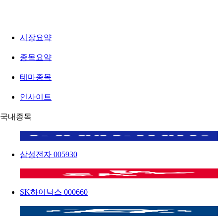
시장요약
종목요약
테마종목
인사이트
국내종목
삼성전자
005930
SK하이닉스
000660