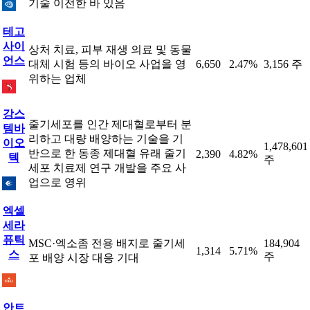
기술 이전한 바 있음
테고
사이
상처 치료, 피부 재생 의료 및 동물
언스
대체 시험 등의 바이오 사업을 영
6,650
2.47%
3,156 주
위하는 업체
강스
줄기세포를 인간 제대혈로부터 분
템바
리하고 대량 배양하는 기술을 기
이오
1,478,601
반으로 한 동종 제대혈 유래 줄기
2,390
4.82%
텍
주
세포 치료제 연구 개발을 주요 사
업으로 영위
엑셀
세라
퓨틱
MSC·엑소좀 전용 배지로 줄기세
184,904
1,314
5.71%
스
주
포 배양 시장 대응 기대
안트