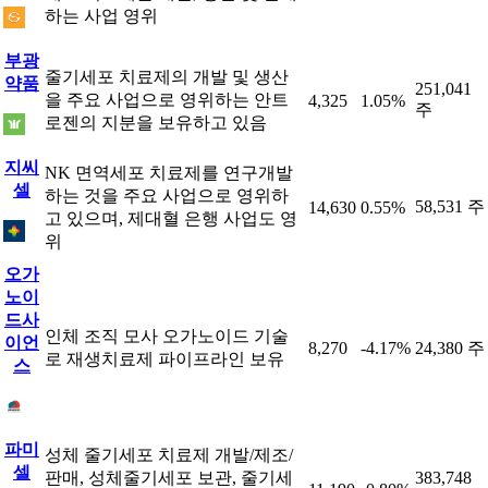
하는 사업 영위
부광
줄기세포 치료제의 개발 및 생산
약품
251,041
을 주요 사업으로 영위하는 안트
4,325
1.05%
주
로젠의 지분을 보유하고 있음
지씨
NK 면역세포 치료제를 연구개발
셀
하는 것을 주요 사업으로 영위하
58,531 주
14,630
0.55%
고 있으며, 제대혈 은행 사업도 영
위
오가
노이
드사
인체 조직 모사 오가노이드 기술
이언
8,270
-4.17%
24,380 주
로 재생치료제 파이프라인 보유
스
파미
성체 줄기세포 치료제 개발/제조/
셀
판매, 성체줄기세포 보관, 줄기세
383,748