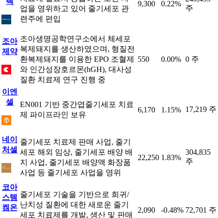
텍
9,300
0.22%
주
업을 영위하고 있어 줄기세포 관
련주에 편입
조아생명공학연구소에서 체세포
조아
복제돼지를 생산하였으며, 형질전
제약
환복제돼지를 이용한 EPO 조혈제
550
0.00%
0 주
와 인간성장호르몬(hGH), 대사성
질환 치료제 연구 진행 중
이엔
셀
EN001 기반 중간엽줄기세포 치료
17,219 주
6,170
1.15%
제 파이프라인 보유
네이
줄기세포 치료제 판매 사업, 줄기
처셀
세포 해외 임상, 줄기세포 배양 배
304,835
22,250
1.83%
주
지 사업, 줄기세포 배양액 화장품
사업 등 줄기세포 사업을 영위
코아
줄기세포 기술을 기반으로 희귀/
스템
난치성 질환에 대한 새로운 줄기
켐온
2,090
-0.48%
72,701 주
세포 치료제를 개발, 생산 및 판매