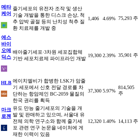
메타
줄기세포의 유전자 조작 및 생산
케어
기술 개발을 통한 디스크 손상, 척
75,293 주
1,406
4.69%
추 압박 골절 등의 난치성 척추 질
환 치료제를 개발 중
에스
바이
오메
배아줄기세포·3차원 세포집합체
35,901 주
19,300
2.39%
딕스
기반 세포치료제 파이프라인 개발
에이치엘비가 합병한 LSK가 암줄
HLB
기 세포에서 신호 전달 경로를 차
814,505
37,300
5.97%
주
단하는 항암제인 BC-2059 물질의
한국 권리를 획득
유도 만능 줄기세포의 기술을 개
마크
발 및 판매하고 있으며, 서울대 유
로젠
전체 의학 연구소와 함께 줄기세
12,320
1.40%
14,113 주
포 관련 연구 논문을 네이처에 게
재한 이력이 있음