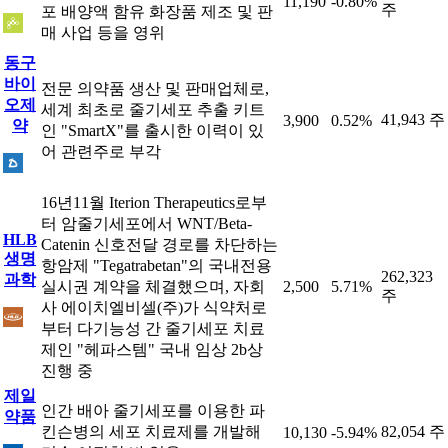
11,190
-0.80%
주
포 배양액 함유 화장품 제조 및 판
매 사업 등을 영위
동구
바이
전문 의약품 생산 및 판매업체로,
오제
세계 최초로 줄기세포 추출 키트
41,943 주
3,900
0.52%
약
인 "SmartX"를 출시한 이력이 있
어 관련주로 부각
16년11월 Iterion Therapeutics로부
터 암줄기세포에서 WNT/Beta-
HLB
Catenin 신호전달 경로를 차단하는
생명
항암제 "Tegatrabetan"의 국내전용
262,323
과학
실시권 계약을 체결했으며, 자회
2,500
5.71%
주
사 에이치엘비셀(주)가 식약처로
부터 다기능성 간 줄기세포 치료
제인 "헤파스템" 국내 임상 2b상
진행 중
제일
인간 배아 줄기세포를 이용한 파
약품
킨슨병의 세포 치료제를 개발해
82,054 주
10,130
-5.94%