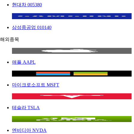
현대차
005380
삼성중공업
010140
해외종목
애플
AAPL
마이크로소프트
MSFT
테슬라
TSLA
엔비디아
NVDA