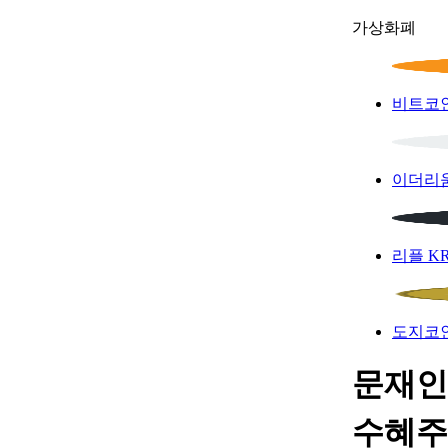
가상화폐
비트코
이더리
리플
K
도지코
문재인 
수혜주