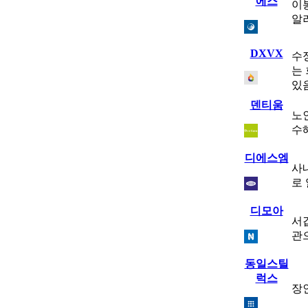
에스
이
알
DXVX
수
는
있
덴티움
노
수
디에스엠
사
로
디모아
서
관
동일스틸
럭스
장