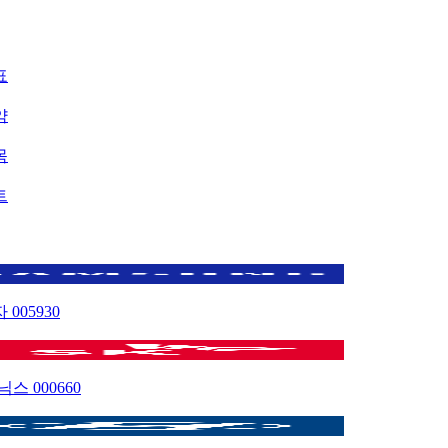
표
약
목
트
자
005930
이닉스
000660