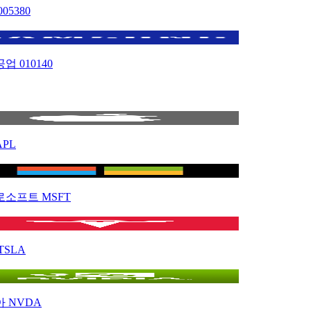
005380
공업
010140
APL
로소프트
MSFT
TSLA
아
NVDA