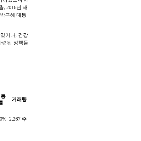
 2016년 새
 박근혜 대통
있거나, 건강
 관련된 정책들
변동
거래량
률
80%
2,267 주