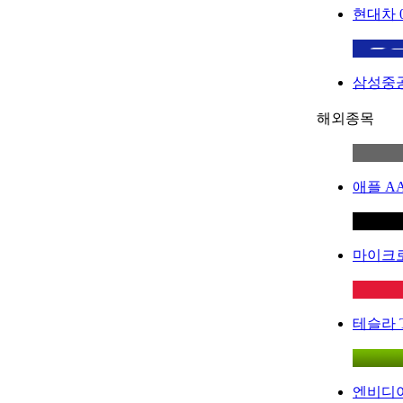
현대차
삼성중
해외종목
애플
A
마이크
테슬라
엔비디