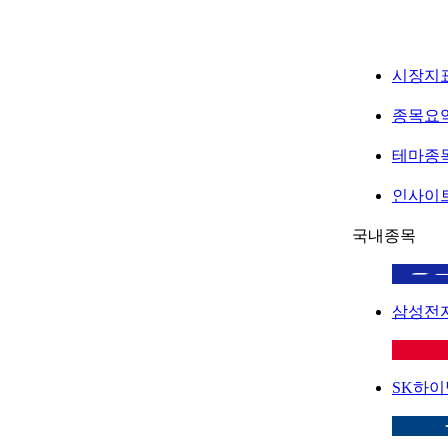
시장지
종목요
테마종
인사이
국내종목
삼성전
SK하