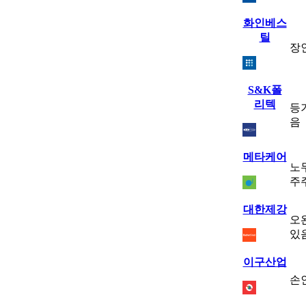
화인베스
틸
장
S&K폴
리텍
등
음
메타케어
노
주
대한제강
오
있
이구산업
손