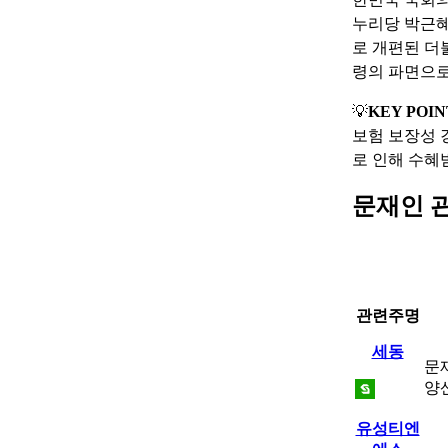
누리당 박근혜
로 개편된 더
령의 파면으로
💡
KEY POIN
보험 보장성 
로 인해 수혜
문재인 
관련주명
세동
문
양
유성티엔