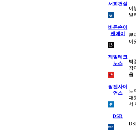
서희건설
이
알
바른손이
앤에이
문
이
제일테크
박
노스
참
음
팜젠사이
노
언스
대
서
DSR
D