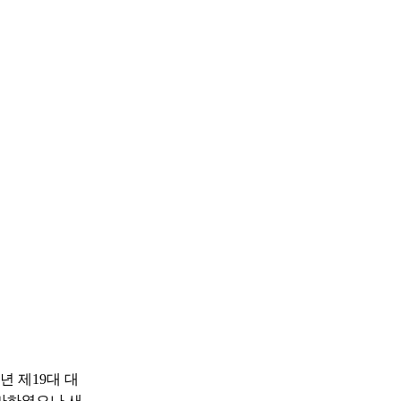
 제19대 대
출마하였으나 새