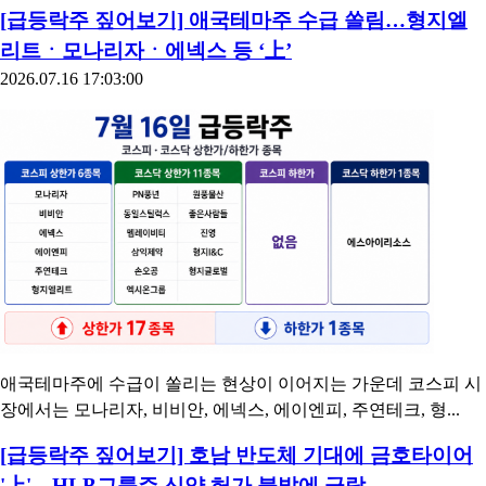
[급등락주 짚어보기] 애국테마주 수급 쏠림…형지엘
리트ㆍ모나리자ㆍ에넥스 등 ‘上’
2026.07.16 17:03:00
애국테마주에 수급이 쏠리는 현상이 이어지는 가운데 코스피 시
장에서는 모나리자, 비비안, 에넥스, 에이엔피, 주연테크, 형...
[급등락주 짚어보기] 호남 반도체 기대에 금호타이어
'上'…HLB그룹주 신약 허가 불발에 급락