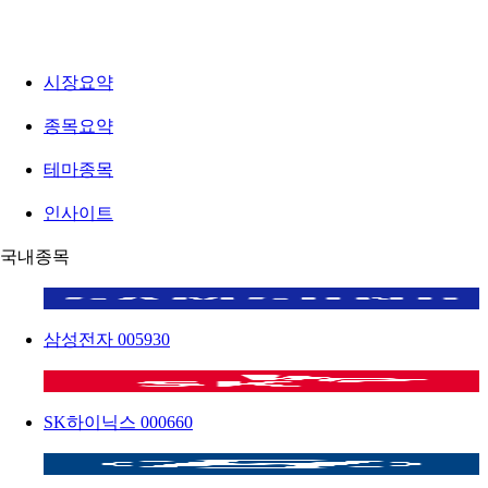
시장요약
종목요약
테마종목
인사이트
국내종목
삼성전자
005930
SK하이닉스
000660