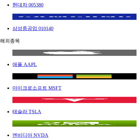
현대차
005380
삼성중공업
010140
해외종목
애플
AAPL
마이크로소프트
MSFT
테슬라
TSLA
엔비디아
NVDA