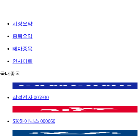
시장요약
종목요약
테마종목
인사이트
국내종목
삼성전자
005930
SK하이닉스
000660