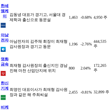
한세
엠케
김동녕 대표가 경기고, 서울대 경
이
1,463
-0.68%
4,950 주
제학과 출신으로 동문설
아남
전자
아남전자의 김주채 회장이 최재형
444,535
1,196
-2.76%
주
감사원장과 경기고 동문
영화
금속
최재형 감사원장의 출신지인 경남
172,265
800
2.04%
주
진해 마천 산업단지에 위치
한신
기계
최영민 대표이사가 최재형 감사원
32,899 주
2,455
-0.81%
장과 같은 해 주최씨설
비케