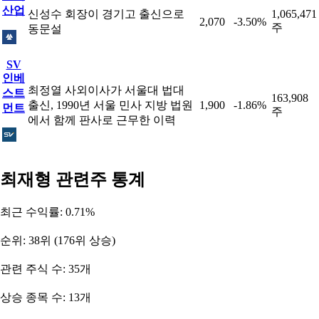
산업
신성수 회장이 경기고 출신으로
1,065,471
2,070
-3.50%
주
동문설
SV
인베
최정열 사외이사가 서울대 법대
스트
163,908
출신, 1990년 서울 민사 지방 법원
1,900
-1.86%
먼트
주
에서 함께 판사로 근무한 이력
최재형 관련주 통계
최근 수익률: 0.71%
순위: 38위 (176위 상승)
관련 주식 수: 35개
상승 종목 수: 13개