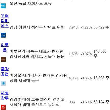
오션 등을 자회사로 보유
우림
피티
에스
경남 창원시 성산구 남면로 위치
7,940
-4.22%
35,422 주
이루
온
이루온의 이승구 대표가 최재형
146,508
1,505
-0.07%
주
감사원장과 경기고, 서울대 동문
금강
공업
이성오 사외이사가 최재형 감사원
13,808 주
4,080
-0.85%
장과 서울대 동문
대성
창투
김영훈 대성 그룹 회장이 경기고,
63,124 주
986
-0.60%
서울대 법대 출신으로 동문설