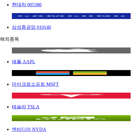
현대차
005380
삼성중공업
010140
해외종목
애플
AAPL
마이크로소프트
MSFT
테슬라
TSLA
엔비디아
NVDA