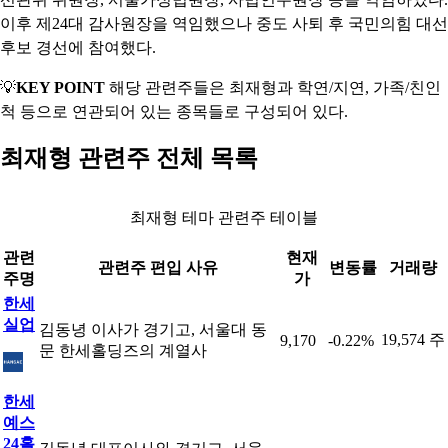
이후 제24대 감사원장을 역임했으나 중도 사퇴 후 국민의힘 대선
후보 경선에 참여했다.
💡
KEY POINT
해당 관련주들은 최재형과 학연/지연, 가족/친인
척 등으로 연관되어 있는 종목들로 구성되어 있다.
최재형 관련주 전체 목록
최재형 테마 관련주 테이블
관련
현재
관련주 편입 사유
변동률
거래량
주명
가
한세
실업
김동녕 이사가 경기고, 서울대 동
19,574 주
9,170
-0.22%
문 한세홀딩즈의 계열사
한세
예스
24홀