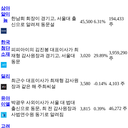
삼아
알미
한남희 회장이 경기고, 서울대 출
194,433
늄
45,500
6.31%
주
신으로 알려져 동문설
한국
첨단
피피아이의 김진봉 대표이사가 최
3,959,290
소재
재형 감사원장과 경기고, 서울대
3,020
29.89%
주
동문
딜리
최근수 대표이사가 최재형 감사원
3,580
-0.14%
4,103 주
장과 같은 해 주최씨설
유아
박광우 사외이사가 서울 대 법대
이엘
출신으로 동문, 최 전 감사원장과
46,272 주
3,815
0.39%
사법연수원 동기로 알려짐
고려