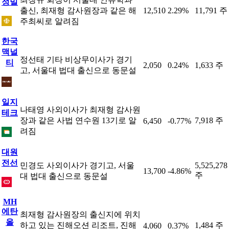
정밀
출신, 최재형 감사원장과 같은 해
12,510
2.29%
11,791 주
주최씨로 알려짐
한국
맥널
정선태 기타 비상무이사가 경기
티
2,050
0.24%
1,633 주
고, 서울대 법대 출신으로 동문설
일지
나태영 사외이사가 최재형 감사원
테크
장과 같은 사법 연수원 13기로 알
7,918 주
6,450
-0.77%
려짐
대원
전선
민경도 사외이사가 경기고, 서울
5,525,278
13,700
-4.86%
주
대 법대 출신으로 동문설
MH
에탄
최재형 감사원장의 출신지에 위치
올
하고 있는 진해오션 리조트, 진해
1,484 주
4,060
0.37%