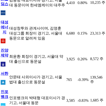
김동녕 대표이사와 경기고, 서울
10,235 주
4,410
0.80%
딩스
대 동문이며 한세엠케이의 대주주
대성
에너
대성창투와 관계사이며, 김영훈
지
대성그룹 회장이 경기고, 서울대
6,680
0.15%
23,313 주
동문으로 알려져 있음
진양
제약
최윤환 회장이 경기고, 서울대 약
8,572 주
3,925
0.26%
대 출신으로 동문설
서한
안문태 사외이사가 경기고, 서울
139,546
765
-0.39%
주
법대 출신으로 동문설
인포
뱅크
인포뱅크의 박태형 대표이사가 경
1,685 주
3,585
-0.83%
기고, 서울대 동문