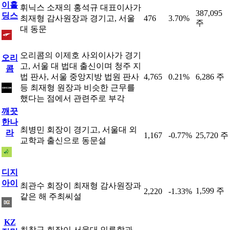
이홀
휘닉스 소재의 홍석규 대표이사가
387,095
딩스
최재형 감사원장과 경기고, 서울
476
3.70%
주
대 동문
오리콤의 이제호 사외이사가 경기
오리
고, 서울 대 법대 출신이며 청주 지
콤
법 판사, 서울 중앙지방 법원 판사
4,765
0.21%
6,286 주
등 최재형 원장과 비슷한 근무를
했다는 점에서 관련주로 부각
깨끗
한나
최병민 회장이 경기고, 서울대 외
라
1,167
-0.77%
25,720 주
교학과 출신으로 동문설
디지
아이
최관수 회장이 최재형 감사원장과
1,599 주
2,220
-1.33%
같은 해 주최씨설
KZ
최창규 회장이 서울대 인류학과