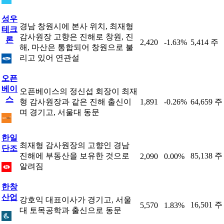
성우
경남 창원시에 본사 위치, 최재형
테크
감사원장 고향은 진해로 창원, 진
론
2,420
-1.63%
5,414 주
해, 마산은 통합되어 창원으로 불
리고 있어 연관설
오픈
베이
오픈베이스의 정신섭 회장이 최재
스
형 감사원장과 같은 진해 출신이
1,891
-0.26%
64,659 주
며 경기고, 서울대 동문
한일
최재형 감사원장의 고향인 경남
단조
진해에 부동산을 보유한 것으로
85,138 주
2,090
0.00%
알려짐
한창
산업
강호익 대표이사가 경기고, 서울
16,501 주
5,570
1.83%
대 토목공학과 출신으로 동문