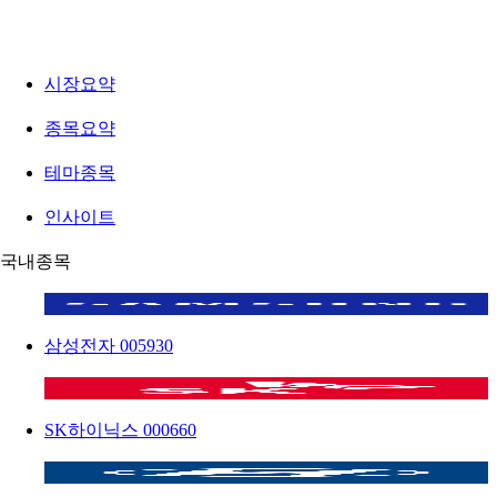
시장요약
종목요약
테마종목
인사이트
국내종목
삼성전자
005930
SK하이닉스
000660