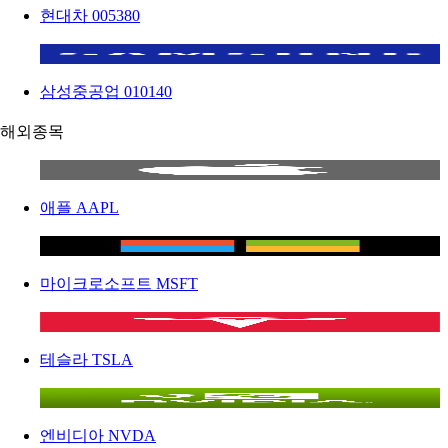
현대차
005380
삼성중공업
010140
해외종목
애플
AAPL
마이크로소프트
MSFT
테슬라
TSLA
엔비디아
NVDA