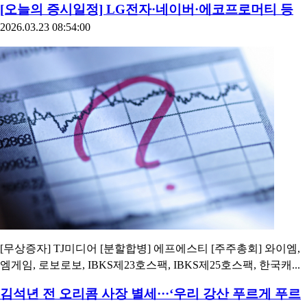
[오늘의 증시일정] LG전자·네이버·에코프로머티 등
2026.03.23 08:54:00
[무상증자] TJ미디어 [분할합병] 에프에스티 [주주총회] 와이엠,
엠게임, 로보로보, IBKS제23호스팩, IBKS제25호스팩, 한국캐...
김석년 전 오리콤 사장 별세···‘우리 강산 푸르게 푸르