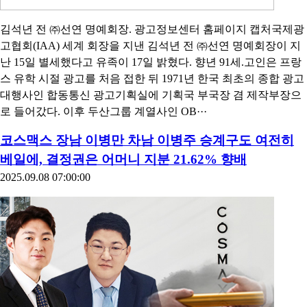
김석년 전 ㈜선연 명예회장. 광고정보센터 홈페이지 캡처국제광
고협회(IAA) 세계 회장을 지낸 김석년 전 ㈜선연 명예회장이 지
난 15일 별세했다고 유족이 17일 밝혔다. 향년 91세.고인은 프랑
스 유학 시절 광고를 처음 접한 뒤 1971년 한국 최초의 종합 광고
대행사인 합동통신 광고기획실에 기획국 부국장 겸 제작부장으
로 들어갔다. 이후 두산그룹 계열사인 OB···
코스맥스 장남 이병만 차남 이병주 승계구도 여전히
베일에, 결정권은 어머니 지분 21.62% 향배
2025.09.08 07:00:00