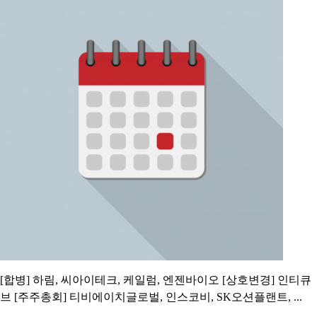
[합병] 하림, 씨아이테크, 케일럼, 엔젠바이오 [상호변경] 인티큐
브 [주주총회] 티비에이치글로벌, 인스코비, SK오션플랜트, ...