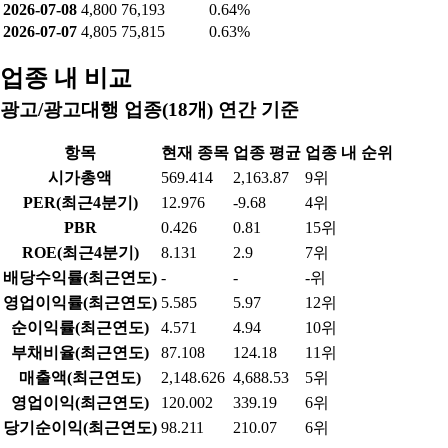
2026-07-08
4,800
76,193
0.64%
2026-07-07
4,805
75,815
0.63%
업종 내 비교
광고/광고대행 업종(18개) 연간 기준
항목
현재 종목
업종 평균
업종 내 순위
시가총액
569.414
2,163.87
9위
PER(최근4분기)
12.976
-9.68
4위
PBR
0.426
0.81
15위
ROE(최근4분기)
8.131
2.9
7위
배당수익률(최근연도)
-
-
-위
영업이익률(최근연도)
5.585
5.97
12위
순이익률(최근연도)
4.571
4.94
10위
부채비율(최근연도)
87.108
124.18
11위
매출액(최근연도)
2,148.626
4,688.53
5위
영업이익(최근연도)
120.002
339.19
6위
당기순이익(최근연도)
98.211
210.07
6위