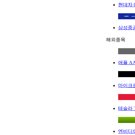
현대차
삼성중
해외종목
애플
A
마이크
테슬라
엔비디