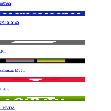
005380
공업
010140
APL
로소프트
MSFT
TSLA
아
NVDA