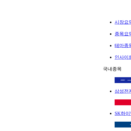
시장요
종목요
테마종
인사이
국내종목
삼성전
SK하