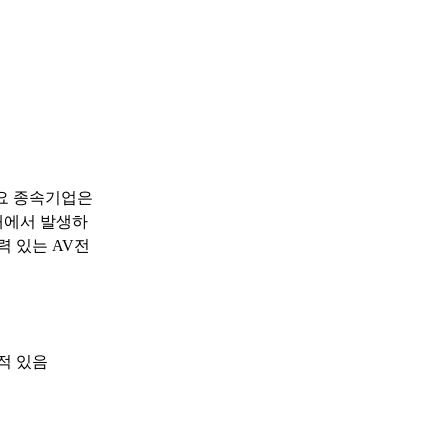
주요 종속기업은
매에서 발생하
력 있는 AV전
적 있음