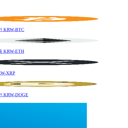
인
KRW-BTC
움
KRW-ETH
RW-XRP
인
KRW-DOGE