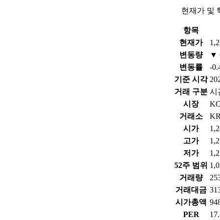
현재가 및 
항목
현재가
1,
변동량
▼ 
변동률
-0
기준 시각
202
거래 구분
시
시장
KO
거래소
K
시가
1,
고가
1,
저가
1,
52주 범위
1,
거래량
25
거래대금
31
시가총액
9
PER
17