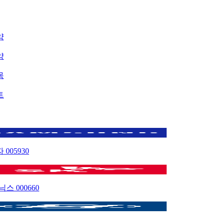
약
약
목
트
자
005930
이닉스
000660