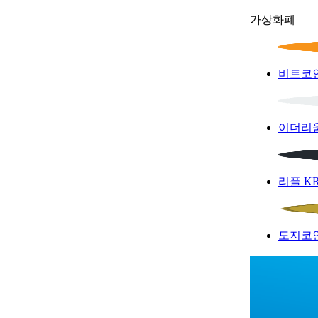
가상화폐
비트코
이더리
리플
K
도지코