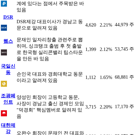
계에 있다는 점에서 주목받은 바
있음
DSR
DSR제강 대표이사가 경남고 동
44,979 주
4,620
2.21%
문으로 알려져 있음
문재인 일자리창출 관련주로 뽑
웹스
히며, 싱크탱크 출범 후 첫 출발
53,745 주
1,399
2.12%
로 한국형 실리콘밸리 팁스타운
을 만든 바 있음
국일신
동
손인국 대표와 경희대학교 동문
68,881 주
1,112
1.65%
이라고 알려져 있음
조광페
양성민 회장이 고등학교 동문,
인트
사장이 경남고 출신 경제인 모임
17,170 주
3,715
2.20%
"덕경회" 핵심멤버로 알려져 있
음
대한제
강
오완수 회장이 문재인 전 대표와