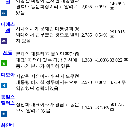
이봉관 회장이 문재인 대통령과
설
146,995
경희대 동문회장이라고 알려져
2,035
0.99%
주
있음
디에스
사내이사가 문재인 대통령과 청
엠
291,915
와대에서 근무했던 것으로 알려
2,785
0.54%
주
져 있음
세동
문재인 대통령(더불어민주당 前
대표) 자택이 있는 경남 양산에
1,368
-1.08%
33,022 주
동사의 본사가 위치해 있음
디모아
서갑원 사외이사가 관거 노무현
대통령 비서실 정무비서관으로
2,570
0.00%
3,729 주
역임했던 경력이있음
동일스
틸럭스
장인화 대표이사가 경남고 동문
591,727
1,545
-3.50%
주
으로 알려져 있음
화인베