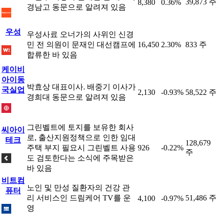
39,873 주
8,380
0.36%
경남고 동문으로 알려져 있음
우성
우성사료 오너가의 사위인 신경
민 전 의원이 문재인 대선캠프에
16,450
2.30%
833 주
합류한 바 있음
케이비
아이동
박효상 대표이사. 배중기 이사가
국실업
2,130
-0.93%
58,522 주
경희대 동문으로 알려져 있음
그린벨트에 토지를 보유한 회사
씨아이
로, 출산지원정책으로 인한 임대
테크
128,679
주택 부지 필요시 그린벨트 사용
926
-0.22%
주
도 검토한다는 소식에 주목받은
바 있음
비트컴
노인 및 만성 질환자의 건강 관
퓨터
리 서비스인 드림케어 TV를 운
51,486 주
4,100
-0.97%
영