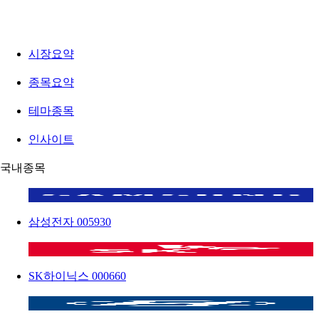
시장요약
종목요약
테마종목
인사이트
국내종목
삼성전자
005930
SK하이닉스
000660