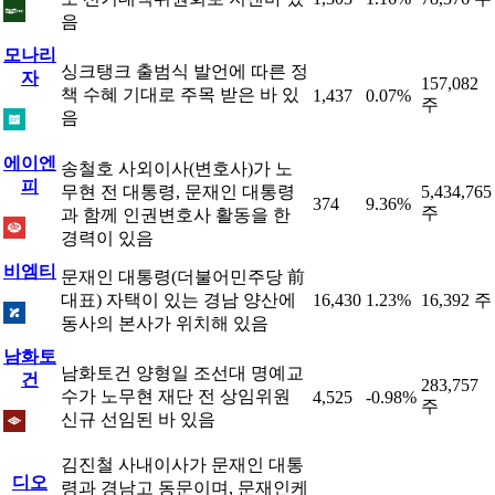
음
모나리
싱크탱크 출범식 발언에 따른 정
자
157,082
책 수혜 기대로 주목 받은 바 있
1,437
0.07%
주
음
에이엔
송철호 사외이사(변호사)가 노
피
무현 전 대통령, 문재인 대통령
5,434,765
374
9.36%
주
과 함께 인권변호사 활동을 한
경력이 있음
비엠티
문재인 대통령(더불어민주당 前
대표) 자택이 있는 경남 양산에
16,430
1.23%
16,392 주
동사의 본사가 위치해 있음
남화토
남화토건 양형일 조선대 명예교
건
283,757
수가 노무현 재단 전 상임위원
4,525
-0.98%
주
신규 선임된 바 있음
김진철 사내이사가 문재인 대통
디오
령과 경남고 동문이며, 문재인케