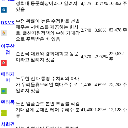
경희대 동문회장이라고 알려져
16,362 주
4,225
-0.71%
있음
수정 확률이 높은 수정란을 선별
DXVX
해주는 서비스를 제공하는 회사
62,478 주
2,740
3.98%
로, 출산지원정책의 수혜 기대감
으로 주목받은 바 있음
이구산
업
손인국 대표와 경희대학교 동문
229,632
4,370
-2.02%
주
이라고 알려져 있음
메타케
노무현 전 대통령 주치의의 아내
어
가 우리들휴브레인 최대주주로
75,293 주
1,406
4.69%
알려져 있음
덴티움
노인 임플란트 본인 부담률 삭감
기대감에 문재인 케어 수혜주 분
41,400
1.85%
12,128 주
류
서희건