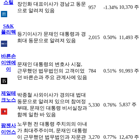
스틸
장인화 대표이사가 경남고 동문
10,370 주
957
-1.34%
으로 알려져 있음
S&K
폴리텍
등기이사가 문재인 대통령과 경
2,015
0.50%
11,493 주
희대 동문으로 알려져 있음
바른손
이앤에
문재인 대통령의 변호사 시절,
이
근무했던 법무법인의 고객이었
784
0.51%
91,993 주
던 바른손과 주요 관계사에 있음
제일테
박종철 사외이사가 경의대 법대
크노스
동문으로 알려져 있으며 참여정
5,837 주
5,330
0.76%
부때, 문재인 대통령 비서실장과
함께 일한 바 있음
노무현 전 대통령 주치의의 아내
팜젠사
가 최대주주이며, 문재인 대통령
이언스
이 근무했던 법무법인과 자문관
3,270
0.77%
12,470 주