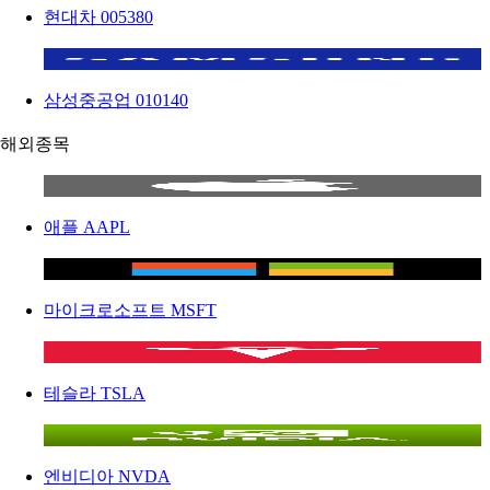
현대차
005380
삼성중공업
010140
해외종목
애플
AAPL
마이크로소프트
MSFT
테슬라
TSLA
엔비디아
NVDA