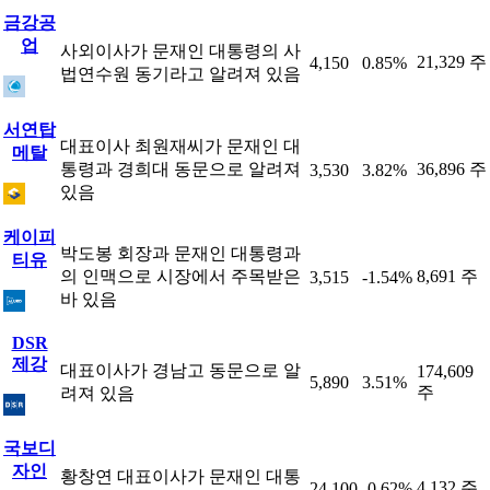
금강공
업
사외이사가 문재인 대통령의 사
21,329 주
4,150
0.85%
법연수원 동기라고 알려져 있음
서연탑
대표이사 최원재씨가 문재인 대
메탈
통령과 경희대 동문으로 알려져
36,896 주
3,530
3.82%
있음
케이피
박도봉 회장과 문재인 대통령과
티유
의 인맥으로 시장에서 주목받은
8,691 주
3,515
-1.54%
바 있음
DSR
제강
대표이사가 경남고 동문으로 알
174,609
5,890
3.51%
주
려져 있음
국보디
자인
황창연 대표이사가 문재인 대통
4,132 주
24,100
-0.62%