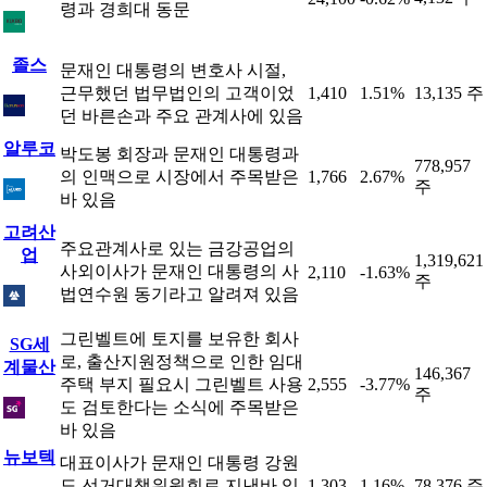
령과 경희대 동문
졸스
문재인 대통령의 변호사 시절,
근무했던 법무법인의 고객이었
1,410
1.51%
13,135 주
던 바른손과 주요 관계사에 있음
알루코
박도봉 회장과 문재인 대통령과
778,957
의 인맥으로 시장에서 주목받은
1,766
2.67%
주
바 있음
고려산
주요관계사로 있는 금강공업의
업
1,319,621
사외이사가 문재인 대통령의 사
2,110
-1.63%
주
법연수원 동기라고 알려져 있음
그린벨트에 토지를 보유한 회사
SG세
로, 출산지원정책으로 인한 임대
계물산
146,367
주택 부지 필요시 그린벨트 사용
2,555
-3.77%
주
도 검토한다는 소식에 주목받은
바 있음
뉴보텍
대표이사가 문재인 대통령 강원
도 선거대책위원회로 지낸바 있
1,303
1.16%
78,376 주