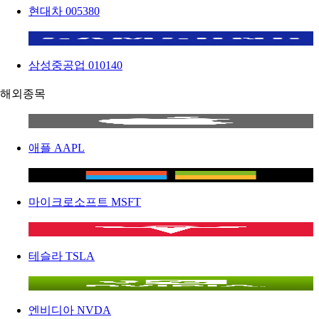
현대차
005380
삼성중공업
010140
해외종목
애플
AAPL
마이크로소프트
MSFT
테슬라
TSLA
엔비디아
NVDA