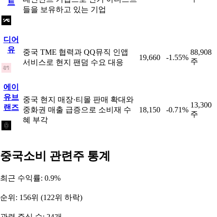
트
들을 보유하고 있는 기업
디어
유
중국 TME 협력과 QQ뮤직 인앱
88,908
19,660
-1.55%
주
서비스로 현지 팬덤 수요 대응
에이
유브
중국 현지 매장·티몰 판매 확대와
13,300
랜즈
중화권 매출 급증으로 소비재 수
18,150
-0.71%
주
혜 부각
중국소비 관련주 통계
최근 수익률: 0.9%
순위: 156위 (122위 하락)
관련 주식 수: 24개