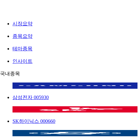
시장요약
종목요약
테마종목
인사이트
국내종목
삼성전자
005930
SK하이닉스
000660