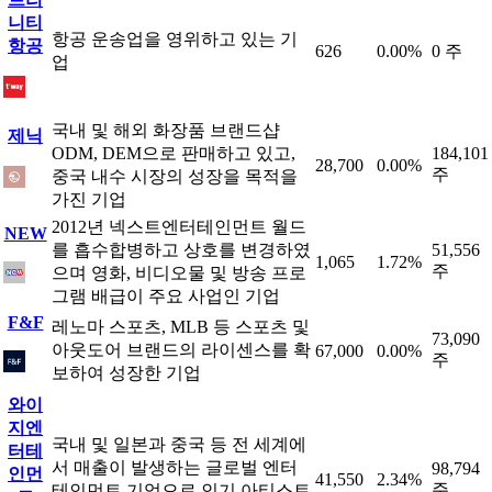
니티
항공 운송업을 영위하고 있는 기
항공
626
0.00%
0 주
업
국내 및 해외 화장품 브랜드샵
제닉
ODM, DEM으로 판매하고 있고,
184,101
28,700
0.00%
주
중국 내수 시장의 성장을 목적을
가진 기업
2012년 넥스트엔터테인먼트 월드
NEW
를 흡수합병하고 상호를 변경하였
51,556
1,065
1.72%
주
으며 영화, 비디오물 및 방송 프로
그램 배급이 주요 사업인 기업
F&F
레노마 스포츠, MLB 등 스포츠 및
73,090
아웃도어 브랜드의 라이센스를 확
67,000
0.00%
주
보하여 성장한 기업
와이
지엔
국내 및 일본과 중국 등 전 세계에
터테
서 매출이 발생하는 글로벌 엔터
98,794
인먼
41,550
2.34%
주
테인먼트 기업으로 인기 아티스트