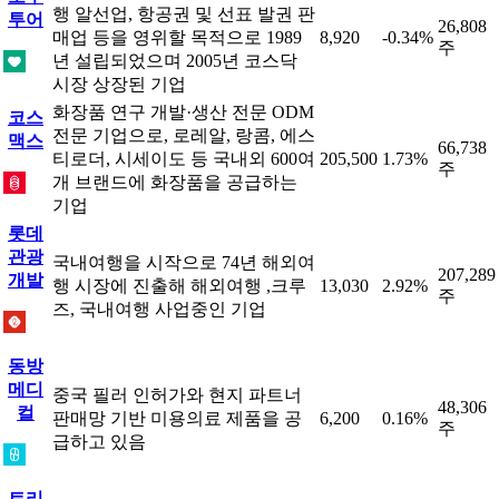
행 알선업, 항공권 및 선표 발권 판
투어
26,808
매업 등을 영위할 목적으로 1989
8,920
-0.34%
주
년 설립되었으며 2005년 코스닥
시장 상장된 기업
화장품 연구 개발·생산 전문 ODM
코스
전문 기업으로, 로레알, 랑콤, 에스
맥스
66,738
티로더, 시세이도 등 국내외 600여
205,500
1.73%
주
개 브랜드에 화장품을 공급하는
기업
롯데
관광
국내여행을 시작으로 74년 해외여
207,289
개발
행 시장에 진출해 해외여행 ,크루
13,030
2.92%
주
즈, 국내여행 사업중인 기업
동방
메디
중국 필러 인허가와 현지 파트너
48,306
컬
판매망 기반 미용의료 제품을 공
6,200
0.16%
주
급하고 있음
트리