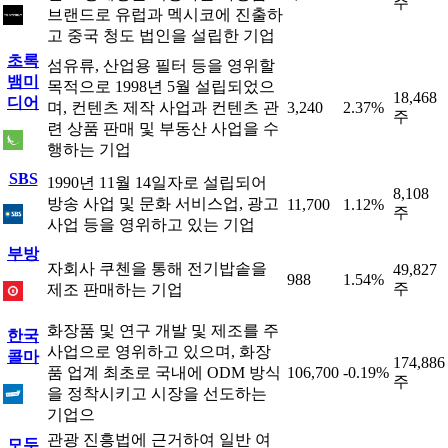
주
브랜드로 유럽과 멕시코에 진출하
고 중국 청도 법인을 설립한 기업
초록
섬유류, 산업용 필터 등을 영위할
뱀미
목적으로 1998년 5월 설립되었으
18,468
디어
며, 컨텐츠 제작 사업과 컨텐츠 관
3,240
2.37%
주
련 상품 판매 및 부동산 사업을 수
행하는 기업
SBS
1990년 11월 14일자로 설립되어
8,108
방송 사업 및 문화 서비스업, 광고
11,700
1.12%
주
사업 등을 영위하고 있는 기업
부방
자회사 쿠첸을 통해 전기밥솥을
49,827
988
1.54%
주
제조 판매하는 기업
화장품 및 연구 개발 및 제조를 주
한국
사업으로 영위하고 있으며, 화장
콜마
174,886
품 업계 최초로 국내에 ODM 방식
106,700
-0.19%
주
을 정착시키고 시장을 선도하는
기업으
관광 진흥법에 근거하여 일반 여
모두