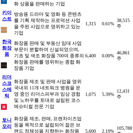
화 상품을 판매하는 기업
키이
방송용 드라마 및 영화 등 콘텐츠
스트
를 기획 제작하는 프로덕션 사업
38,515
1,315
0.61%
주
을 주된 사업으로 영위하고 있는
기업
한국
화장품 판매 및 부동산 임대 사업
화장
부문이 분할하여 신설되었으며,
46,861
품
기초 및 색조 화장품 700여 종류의
6,400
0.00%
주
화장품 판매를 영위하는 종합 화
장품 기업
리더
화장품 제조 및 판매 사업을 영위
스코
국내외 11개 네트워크 병원을 운
스메
12,431
영 중인 리더스피부과 임상 경험
1,075
5.39%
틱
주
및 노하우를 토대로 설립된 코스
메슈티컬 전문 기업
화장품 제조, 판매, 프랜차이즈업
토니
등을 목적으로 설립되어 젊은 브
모리
105,788
랜드 정체성을 지향하는 화장품
5,600
2.19%